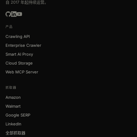
自 2017 年起持续运营。
产品
Crawling API
Enterprise Crawler
Smart AI Proxy
Cloud Storage
Web MCP Server
抓取器
Amazon
Walmart
Google SERP
LinkedIn
全部抓取器