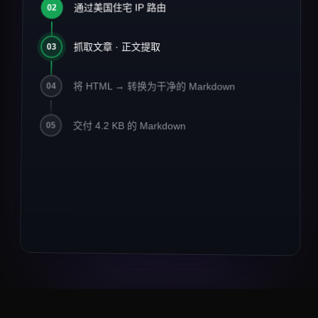
2026 年 AI 基础设施现状
通过美国住宅 IP 路由
#
02
1
2
> 发布于 2026 年 3 月 14 日 · 阅读约
3
抓取文章 · 正文提取
03
8 分钟
4
5
将 HTML → 转换为干净的 Markdown
04
数据工程团队已经从批量 ETL 转
6
向
**streaming-first**
流水线。
7
交付 4.2 KB 的 Markdown
Crawlbase 报告 MCP 相关流量
05
8
**同比增长
42%**
。
9
10
## 关键要点
11
12
-
住宅代理仍是电商数据的
13
*默认选择*
。
-
异步与存储现已支撑 67% 的抓取任务。
14
-
面向 LLM 的输出（Markdown、JSON）以
3× 的幅度超过原始 HTML。
## 引用
> "我们在一个周末内把 1400 万个 URL