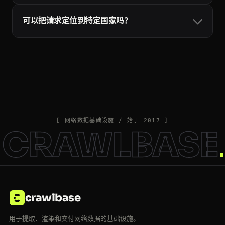
会自动换用不同的代理和请求头重试，只有成功的请求才
可以把请求定位到特定国家吗？
会计入配额：超时、被封和目标站点的 5xx 错误都不计
费，所以重试是安全的。详见
Crawling API 文档
。
可以。加上 country 参数并填写两位 ISO 国家代码（例如
country=US 或 country=DE），请求就会通过该地区的住
宅出口节点发出，覆盖二十多个国家。Crawlbase 也可能
自动为特定站点挑选最佳代理，以保持较高的成功率。
country 参数详见
Crawling API 文档
。
[ 网络数据基础设施 / 始于 2017 ]
CRAWLBASE
crawlbase
用于提取、渲染和交付网络数据的基础设施。