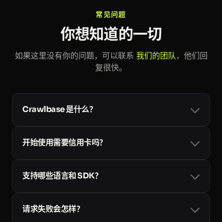
> 迁移到了 Crawlbase。" 某 B 轮金融科
常见问题
技公司工程负责人
你想知道的一切
如果这里没有你的问题，可以联系
我们的团队
，他们回
复很快。
Crawlbase 是什么？
Crawlbase 是面向开发者、企业和大模型的网页数据基础
设施。一个账号和一个 token 即可使用
Crawling API
、
开始使用需要信用卡吗？
异步的
Enterprise Crawler
、
Smart AI Proxy
、
Cloud
Storage
以及面向 AI 智能体的
Web MCP
，内置住宅代
不需要。每个新账号都可获得最多 10,000 次免费的成功
理、JavaScript 渲染与反爬处理。查看
完整文档
。
请求，无需信用卡，你可以先测试所有输出格式
支持哪些语言和 SDK？
（HTML、JSON、Markdown 和截图）。只有在需要更
大用量时才需要绑定卡片；按用量计费的套餐见
价格页
API 就是普通的 HTTP，因此任何能发起请求的语言都可
面
。
以使用。我们提供官方
请求失败会怎样？
SDK：
Python
、
Node
、
Ruby
、
PHP
和
Go
，另外还有
社区维护的更多语言库。查看
全部库
。
你只需为成功的请求付费。遇到软失败时，Crawling API