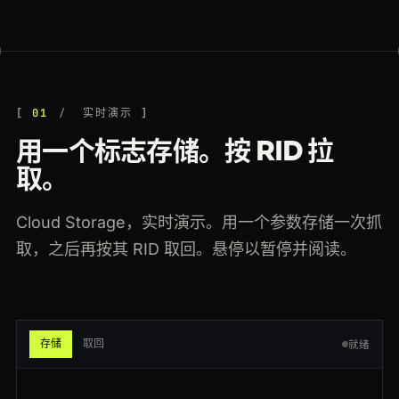
200
target.com
/p/-/A-79404211
US
45ms
200
google.com
/search?q=web+scraping
ES
101ms
200
stackoverflow.com
/questions/11227809
JP
134ms
01
实时演示
200
ebay.com
/itm/204512389011
US
144ms
用一个标志存储。按 RID 拉
301
producthunt.com
/posts/notion
US
42ms
取。
200
walmart.com
/ip/55048794
CA
185ms
Cloud Storage，实时演示。用一个参数存储一次抓
200
yelp.com
/biz/blue-bottle-coffee
FR
136ms
取，之后再按其 RID 取回。悬停以暂停并阅读。
200
target.com
/p/-/A-79404211
CA
115ms
200
github.com
/crawlbase
CA
139ms
存储
取回
就绪
200
yelp.com
/biz/blue-bottle-coffee
CA
86ms
200
target.com
/p/-/A-79404211
SG
56ms