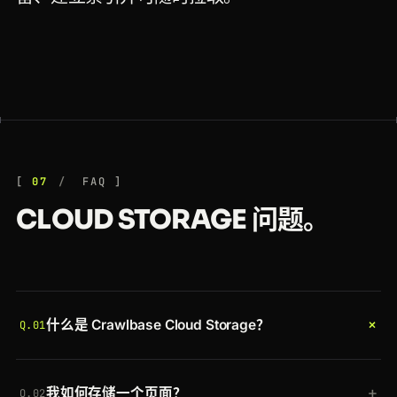
07
FAQ
CLOUD STORAGE 问题。
+
什么是 Crawlbase Cloud Storage？
Q.01
一个用于存储你抓取和采集数据的可扩展云存储。为
+
我如何存储一个页面？
一次抓取添加
store=true
，渲染后的 HTML、JSON
Q.02