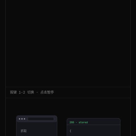
200
ebay.com
/itm/204512389011
FR
73ms
200
stackoverflow.com
/questions/11227809
DE
46ms
200
reddit.com
/r/programming
SG
144ms
200
github.com
/crawlbase
CA
210ms
200
glassdoor.com
/Reviews/index.htm
ES
105ms
200
tripadvisor.com
/Restaurants-g60763
ES
165ms
200
indeed.com
/jobs?q=developer
BR
124ms
按键 1-2 切换 · 点击暂停
200
github.com
/crawlbase
US
67ms
200
indeed.com
/jobs?q=developer
NL
178ms
200 · stored
301
github.com
/crawlbase
US
207ms
抓取
{