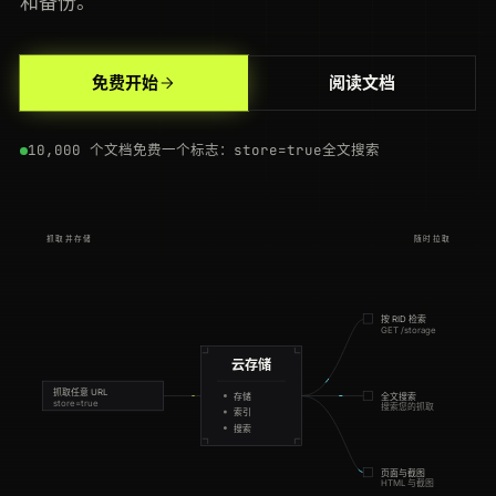
和备份。
200
yelp.com
/biz/blue-bottle-coffee
FR
136ms
免费开始
阅读文档
200
target.com
/p/-/A-79404211
CA
115ms
10,000 个文档免费
一个标志：store=true
全文搜索
200
github.com
/crawlbase
CA
139ms
200
yelp.com
/biz/blue-bottle-coffee
CA
86ms
抓取并存储
随时拉取
200
target.com
/p/-/A-79404211
SG
56ms
200
ebay.com
/itm/204512389011
FR
73ms
按 RID 检索
GET /storage
200
stackoverflow.com
/questions/11227809
DE
46ms
云存储
200
reddit.com
/r/programming
SG
144ms
抓取任意 URL
存储
全文搜索
store=true
搜索您的抓取
索引
搜索
200
github.com
/crawlbase
CA
210ms
页面与截图
HTML 与截图
200
glassdoor.com
/Reviews/index.htm
ES
105ms