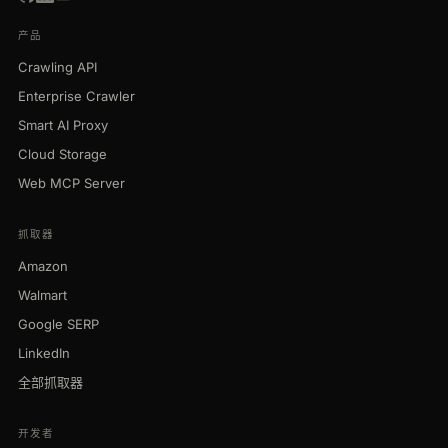
产品
Crawling API
Enterprise Crawler
Smart AI Proxy
Cloud Storage
Web MCP Server
抓取器
Amazon
Walmart
Google SERP
LinkedIn
全部抓取器
开发者