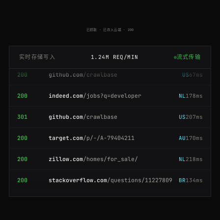
200
tripadvisor.com
/Restaurants-g60763
ES
165ms
已抓取 · 已存入云端 · 200
200
indeed.com
/jobs?q=developer
BR
124ms
实时存储写入
1.24M REQ/MIN
流式传输
200
github.com
/crawlbase
US
67ms
200
indeed.com
/jobs?q=developer
NL
178ms
301
github.com
/crawlbase
US
207ms
200
target.com
/p/-/A-79404211
AU
170ms
200
zillow.com
/homes/for_sale/
NL
218ms
200
stackoverflow.com
/questions/11227809
BR
134ms
200
stackoverflow.com
/questions/11227809
FR
186ms
200
booking.com
/searchresults.html?ss=Paris
GB
160ms