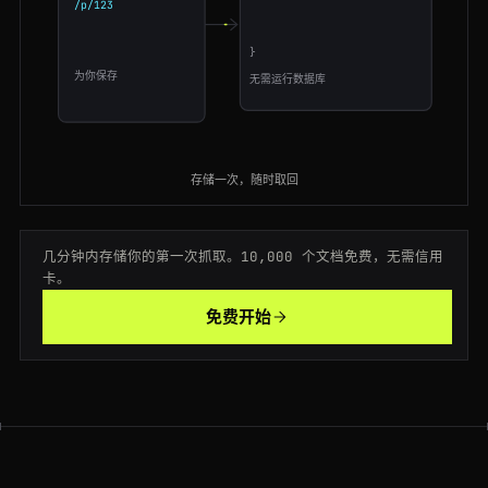
/p/123
"storage_id"
:
"8a1c0f"
200
target.com
/p/-/A-79404211
AU
170ms
"stored"
:
true
添加
store=true
}
200
zillow.com
/homes/for_sale/
NL
218ms
为你保存
无需运行数据库
200
stackoverflow.com
/questions/11227809
BR
134ms
200
stackoverflow.com
/questions/11227809
FR
186ms
存储一次，随时取回
200
booking.com
/searchresults.html?ss=Paris
GB
160ms
几分钟内存储你的第一次抓取。10,000 个文档免费，无需信用
200
target.com
/p/-/A-79404211
US
45ms
卡。
200
google.com
/search?q=web+scraping
ES
101ms
免费开始
200
stackoverflow.com
/questions/11227809
JP
134ms
200
ebay.com
/itm/204512389011
US
144ms
301
producthunt.com
/posts/notion
US
42ms