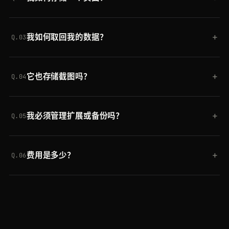
和截图便会为你保留，可按 RID 取回或搜索，无需运
为你的 Crawling API 调用添加
store=true
，或将
行你自己的数据库。
+
我如何取回我的数据？
Cloud Storage 用作 Crawler 的 webhook 目标。响
Q.03
应会返回一个标识该存储页面的存储 RID。
带上 RID 向存储端点发送一个 GET 请求，在你存储
+
它也存储截图吗？
的页面中运行全文搜索，或从存储仪表板浏览和下
Q.04
载。
是的。存储的抓取可以包含渲染后的 HTML、结构化
+
我必须管理扩展或备份吗？
JSON 和整页截图，全部可按同一个 RID 取回。
Q.05
不需要。Crawlbase 负责你存储空间的扩展、备份和
+
费用是多少？
清理，因此你可以不再维护 S3 存储桶或自己的数据
Q.06
库。
它对开发者免费，可存储多达 10,000 个文档，保留
14 天，无需信用卡。超出后会随你的抓取量低价扩
展，同一个令牌可在 Crawling API、Crawler 和每一
个采集器中通用。