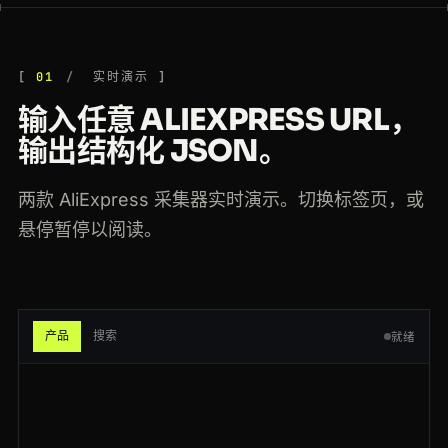
200
aliexpress.com
/wholesale?SearchText=smart+watch
JP
119ms
200
aliexpress.com
/wholesale?SearchText=mini+pc
ES
149ms
01
实时演示
200
aliexpress.com
/item/1005006660092145.html
SG
118ms
输入任意 ALIEXPRESS URL，
200
aliexpress.com
/item/1005006019283746.html
DE
94ms
输出结构化 JSON。
200
aliexpress.com
/wholesale?SearchText=smart+watch
BR
73ms
两款 AliExpress 采集器实时演示。切换标签页，或
200
aliexpress.com
/wholesale?SearchText=keyboard
IN
85ms
悬停暂停以阅读。
200
aliexpress.com
/wholesale?SearchText=led+strip
AU
62ms
200
aliexpress.com
/wholesale?SearchText=earbuds
SG
194ms
产品
搜索
就绪
200
aliexpress.us
/item/1005007761029384.html
NL
43ms
200
aliexpress.com
/item/1005006660092145.html
JP
136ms
200
aliexpress.com
/item/1005008227636051.html
JP
88ms