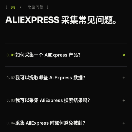
08
常见问题
ALIEXPRESS 采集常见问题。
+
如何采集一个 AliExpress 产品？
Q.01
将 AliExpress 产品 URL 发送到 Crawlbase Crawling
+
我可以提取哪些 AliExpress 数据？
API，带上你的令牌和
scraper=aliexpress-
Q.02
product
。Crawlbase 会处理代理、渲染和反爬检
两款托管采集器覆盖 AliExpress：
aliexpress-
测，并返回包含标题、价格、折扣、销量、评价、规
+
我可以采集 AliExpress 搜索结果吗？
product
用于单个产品页，
aliexpress-serp
用于搜
格、图片、卖家和物流的干净 JSON。
Q.03
索和批发结果页，后者返回一个产品数组。
可以。使用
scraper=aliexpress-serp
搭配搜索或批
+
采集 AliExpress 时如何避免被封？
发 URL，即可获得一个产品数组，包含标题、价格、
Q.04
图片、销量、评分和卖家，外加相关搜索与分类。