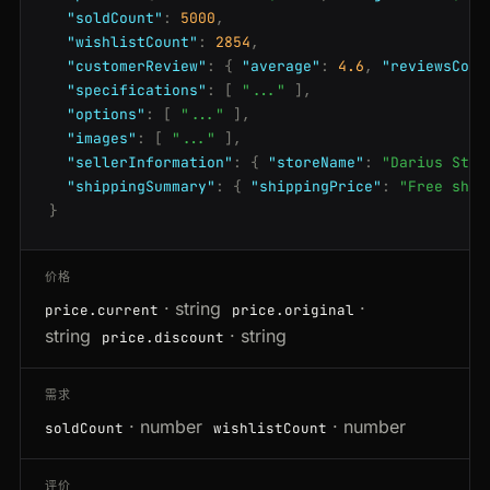
"soldCount"
:
5000
,
"wishlistCount"
:
2854
,
"customerReview"
:
{
"average"
:
4.6
,
"reviewsCoun
"specifications"
:
[
"..."
],
"options"
:
[
"..."
],
"images"
:
[
"..."
],
"sellerInformation"
:
{
"storeName"
:
"Darius Stor
"shippingSummary"
:
{
"shippingPrice"
:
"Free ship
}
价格
· string
·
price.current
price.original
string
· string
price.discount
需求
· number
· number
soldCount
wishlistCount
评价