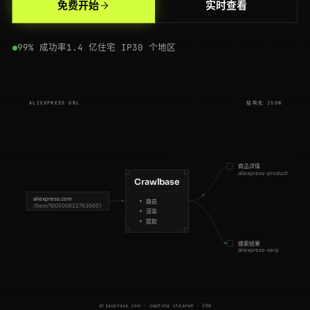
200
aliexpress.com
/wholesale?SearchText=keyboard
IN
85ms
免费开始
实时查看
200
aliexpress.com
/wholesale?SearchText=led+strip
AU
62ms
99% 成功率
1.4 亿住宅 IP
30 个地区
200
aliexpress.com
/wholesale?SearchText=earbuds
SG
194ms
200
aliexpress.us
/item/1005007761029384.html
NL
43ms
ALIEXPRESS URL
结构化 JSON
200
aliexpress.com
/item/1005006660092145.html
JP
136ms
200
aliexpress.com
/item/1005008227636051.html
JP
88ms
商品详情
aliexpress-product
200
aliexpress.com
/wholesale?SearchText=keyboard
NL
100ms
Crawlbase
aliexpress.com
路由
/item/1005008227636051
200
aliexpress.com
/item/3256804455120087.html
SG
162ms
渲染
提取
200
aliexpress.com
/item/3256805501928374.html
US
102ms
搜索结果
aliexpress-serp
200
aliexpress.com
/wholesale?SearchText=smart+watch
US
67ms
200
aliexpress.com
/wholesale?SearchText=led+strip
NL
91ms
aliexpress.com · captcha cleared · 200