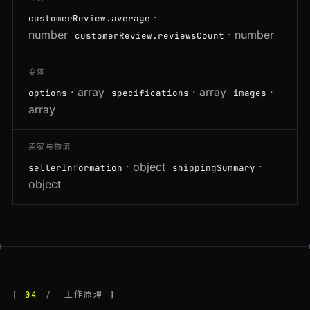
·
customerReview.average
number
· number
customerReview.reviewsCount
变体
· array
· array
·
options
specifications
images
array
卖家与物流
· object
·
sellerInformation
shippingSummary
object
04
工作原理