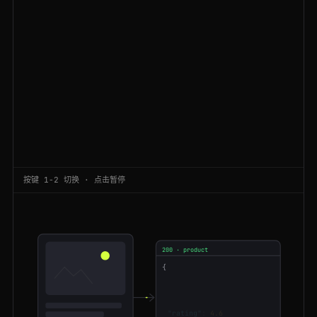
200
aliexpress.com
/wholesale?SearchText=keyboard
NL
100ms
200
aliexpress.com
/item/3256804455120087.html
SG
162ms
200
aliexpress.com
/item/3256805501928374.html
US
102ms
200
aliexpress.com
/wholesale?SearchText=smart+watch
US
67ms
200
aliexpress.com
/wholesale?SearchText=led+strip
NL
91ms
301
aliexpress.com
/wholesale?SearchText=keyboard
CA
215ms
按键 1-2 切换 · 点击暂停
200
aliexpress.com
/wholesale?SearchText=water+bottle
GB
64ms
200
aliexpress.com
/item/3256805501928374.html
SG
102ms
200 · product
200
aliexpress.com
/wholesale?SearchText=drone
NL
61ms
{
"title"
:
"手机壳"
"price"
:
"$0.99"
301
aliexpress.com
/wholesale?SearchText=smart+watch
BR
217ms
"sold"
:
5000
"rating"
:
4.6