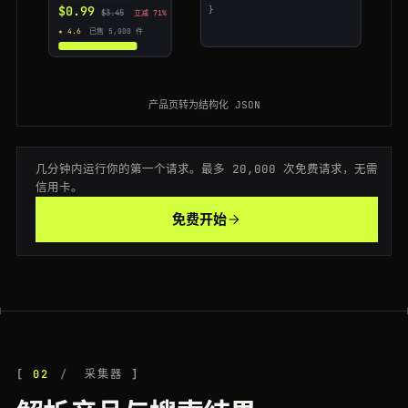
$0.99
}
200
aliexpress.com
/wholesale?SearchText=earbuds
CA
120ms
$3.45
立减 71%
★ 4.6
已售 5,000 件
200
aliexpress.com
/wholesale?SearchText=phone+case
DE
169ms
200
aliexpress.ru
/item/1005009182736450.html
ES
48ms
产品页转为结构化 JSON
200
aliexpress.com
/item/3256805501928374.html
ES
104ms
几分钟内运行你的第一个请求。最多 20,000 次免费请求，无需
200
aliexpress.com
/wholesale?SearchText=keyboard
NL
93ms
信用卡。
200
aliexpress.com
/wholesale?SearchText=smart+watch
JP
119ms
免费开始
200
aliexpress.com
/wholesale?SearchText=mini+pc
ES
149ms
200
aliexpress.com
/item/1005006660092145.html
SG
118ms
200
aliexpress.com
/item/1005006019283746.html
DE
94ms
200
aliexpress.com
/wholesale?SearchText=smart+watch
BR
73ms
02
采集器