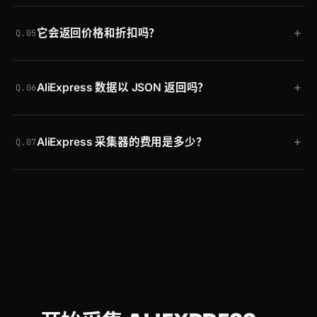
Crawlbase 将每个请求通过覆盖 30 个地区的轮换住
+
它会返回价格和折扣吗？
宅 IP 转发，渲染 JavaScript，并自动通过机器人检
Q.05
测。你无需管理代理或求解 CAPTCHA，AliExpress
会。price 会拆分为现价、原价和折扣返回，因此你
变更其反爬设置时也无需维护。
+
AliExpress 数据以 JSON 返回吗？
无需解析字符串即可直接比较和跟踪促销。
Q.06
是的。两款 AliExpress 采集器都返回解析好的类型化
+
AliExpress 采集器的费用是多少？
JSON。如果你更愿意自行解析，也可以请求原始
Q.07
HTML。
你可以免费开始，赠送最多 20,000 次请求，无需信
用卡。付费套餐随用量扩展，同一个令牌可在每一款
Crawlbase 采集器和 Crawling API 上通用。