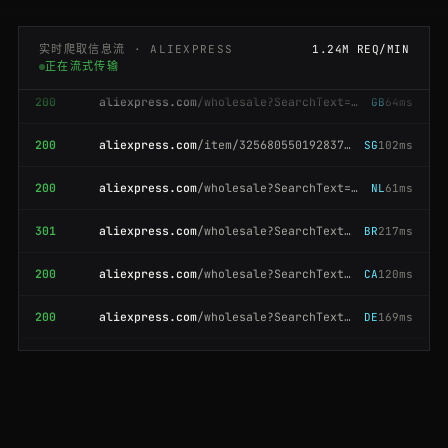
301
aliexpress.com
/wholesale?SearchText=keyboard
CA
215ms
实时爬取信息流 · ALIEXPRESS
1.24M REQ/MIN
正在流式传输
200
aliexpress.com
/wholesale?SearchText=water+bottle
GB
64ms
200
aliexpress.com
/item/3256805501928374.html
SG
102ms
200
aliexpress.com
/wholesale?SearchText=drone
NL
61ms
301
aliexpress.com
/wholesale?SearchText=smart+watch
BR
217ms
200
aliexpress.com
/wholesale?SearchText=earbuds
CA
120ms
200
aliexpress.com
/wholesale?SearchText=phone+case
DE
169ms
200
aliexpress.ru
/item/1005009182736450.html
ES
48ms
200
aliexpress.com
/item/3256805501928374.html
ES
104ms
200
aliexpress.com
/wholesale?SearchText=keyboard
NL
93ms