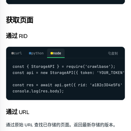
获取页面
通过 RID
curl
python
node
复制
const { StorageAPI } = require('crawlbase');

const api = new StorageAPI({ token: 'YOUR_TOKEN' })
const res = await api.get({ rid: 'a1B2c3D4e5F6' });
console.log(res.body);
通过 URL
通过原始 URL 查找已存储的页面。返回最新存储的版本。