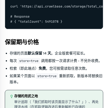
curl 'https://api.crawlbase.com/storage/total_count
# Response

# { "totalCount": 5491078 }
保留期与价格
存储的页面
默认保留 14 天
。企业版套餐可延长。
每次
调用都按一次请求计费 - 不另外收费。
store=true
检索（即此端点）
免费
。您可按需读取任意次数。
如果某个页面以
重新抓取，新版本将替换旧
store=true
版本。
存储的用武之地
审计追踪（「我们抓取时该页面显示了什么？」）、再处
理流水线（在抓取逻辑改进后重新解析已存储的