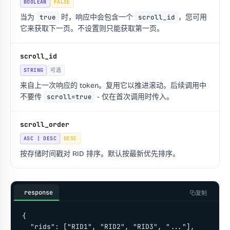
BOOLEAN
FALSE
当为
true
时，响应中会包含一个
scroll_id
，您可用
它来获取下一页。不设置则只能获取第一页。
scroll_id
STRING
可选
来自上一次响应的 token。复用它以推进滚动。后续调用中
不要传
scroll=true
- 仅在首次调用时传入。
scroll_order
ASC | DESC
DESC
按存储时间戳对 RID 排序。默认按最新优先排序。
response
复制
{

  "rids": ["RID1", "RID2", "RID3", "..."],
