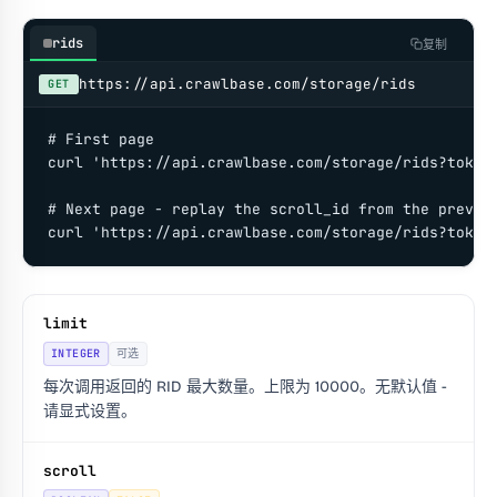
rids
复制
https://api.crawlbase.com/storage/rids
GET
# First page

curl 'https://api.crawlbase.com/storage/rids?token=
# Next page - replay the scroll_id from the previou
curl 'https://api.crawlbase.com/storage/rids?token
limit
INTEGER
可选
每次调用返回的 RID 最大数量。上限为 10000。无默认值 -
请显式设置。
scroll