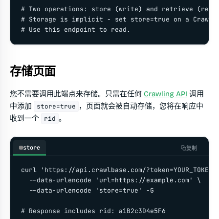
# Two operations: store (write) and retrieve (read)
# Storage is implicit - set store=true on a Crawlin
# Use this endpoint to read.
存储页面
您不需要调用此端点来存储。只需在任何
Crawling API
调用
中添加
，页面就会被自动存储，您将在响应中
store=true
收到一个
。
rid
store
复制
curl 'https://api.crawlbase.com/?token=YOUR_TOKEN' 
  --data-urlencode 'url=https://example.com' \

  --data-urlencode 'store=true' -G

# Response includes rid: a1B2c3D4e5F6