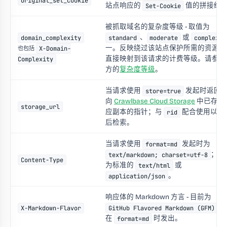
original_set_cookie
站点响应的
值的拼接结
Set-Cookie
被抓取域名的复杂度等级 - 取值为
、
或
domain_complexity
standard
moderate
complex
一。反映绕过该站点保护所需的资源，
X-Domain-
也包括
直接映射到该请求的计费等级。请参见
Complexity
方的
复杂度等级
。
当请求使用
发起时返回
store=true
向
Crawlbase Cloud Storage
中已存储
storage_url
应副本的指针；与
配合使用以便
rid
后检索。
当请求使用
发起时为
format=md
；否
text/markdown; charset=utf-8
Content-Type
为标准的
或
text/html
。
application/json
响应体的 Markdown 方言 - 目前为
。
X-Markdown-Flavor
GitHub Flavored Markdown (GFM)
在
时发出。
format=md