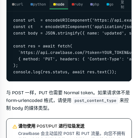
复
curl
python
node
ruby
php
go
制
const url  = encodeURIComponent('https://api.exampl
const ct   = encodeURIComponent('application/json')
const body = JSON.stringify({ name: 'updated', stat
const res = await fetch(

  `https://api.crawlbase.com/?token=YOUR_TOKEN&url=
  { method: 'PUT', headers: { 'Content-Type': 'appl
);

console.log(res.status, await res.text());
与 POST 一样，PUT 也需要 Normal token。如果请求体不是
form-urlencoded 格式，请使用
来控
post_content_type
制 body 的媒体类型。
请勿使用 POST/PUT 进行垃圾发送
Crawlbase 会主动监控 POST 和 PUT 流量。向您不拥有