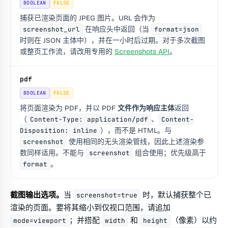
BOOLEAN
FALSE
捕获已渲染页面的 JPEG 图片。URL 会作为
screenshot_url
在响应头中返回（当
format=json
时则在 JSON 主体中），并在一小时后过期。对于多次截图
或整页工作流，请改用专用的
Screenshots API
。
pdf
BOOLEAN
FALSE
将页面渲染为 PDF，并以
PDF 文件作为响应主体
返回
（
Content-Type: application/pdf
、
Content-
Disposition: inline
），而不是 HTML。与
screenshot
使用相同的无头渲染管线，因此上述渲染参
数同样适用。不能与
screenshot
组合使用；优先级高于
format
。
截图输出选项。
当
时，默认捕获整个已
screenshot=true
渲染的页面。要将其缩小到仅视口范围，请追加
；并搭配
和
（像素）以约
mode=viewport
width
height