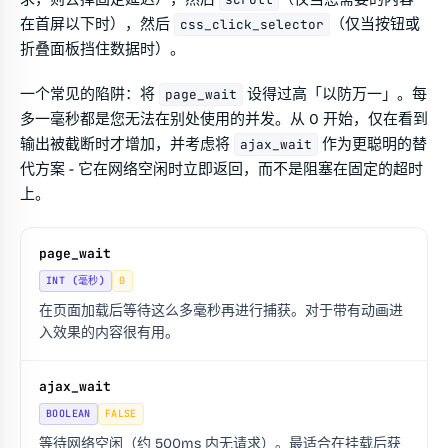
在首屏以下时），然后
（仅当按钮或
css_click_selector
折叠面板挡住数据时）。
一个常见的陷阱：将
设得过高「以防万一」。每
page_wait
多一毫秒都是您无法在别处使用的并发。从 0 开始，仅在看到
输出被截断时才增加，并考虑将
作为更聪明的替
ajax_wait
代方案 - 它在网络空闲时立即返回，而不是阻塞在固定的超时
上。
page_wait
INT (毫秒)
0
在页面加载后等待这么多毫秒再进行捕获。对于带有动画进
入效果的内容很有用。
ajax_wait
BOOLEAN
FALSE
等待网络空闲（约 500ms 内无请求）。最适合在挂载后获