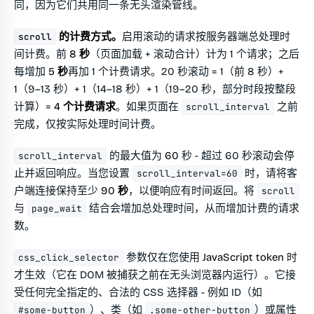
同，因为它们共用同一条无头渲染管线。
的计费方式。
启用滚动的请求按服务器端总处理时
scroll
间计费。前
8 秒
（页面加载 + 滚动合计）计为 1 个请求；之后
每增加
5 秒
再加 1 个计费请求。20 秒滚动 = 1（前 8 秒）+
1（9–13 秒）+ 1（14–18 秒）+ 1（19–20 秒，部分时段按整段
计算）=
4 个计费请求
。如果页面在
之前
scroll_interval
完成，仅按实际处理时间计费。
的最大值为
60
秒 - 超过 60 秒滚动会停
scroll_interval
止并返回响应。当您设置
时，请将客
scroll_interval=60
户端连接保持至少
90 秒
，以便响应有时间返回。将
scroll
与
结合会增加总处理时间，从而增加计费的请求
page_wait
数。
参数仅在您使用
JavaScript token
时
css_click_selector
才生效（它在 DOM 被捕获之前在无头浏览器内运行）。它接
受任何完全指定的、合法的 CSS 选择器 - 例如 ID（如
）、类（如
）或属性
#some-button
.some-other-button