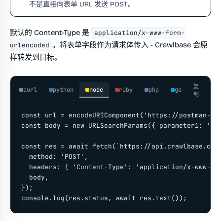
不是直接向表单 URL 发送 POST。
默认的 Content-Type 是
application/x-www-form-
。将表单字段作为请求体传入 - Crawlbase 会原
urlencoded
样转发到目标。
复
curl
python
node
ruby
php
go
制
const url = encodeURIComponent('https://postman-ech
const body = new URLSearchParams({ parameter1: 'val
const res = await fetch(`https://api.crawlbase.com/
  method: 'POST',

  headers: { 'Content-Type': 'application/x-www-for
  body,

});

console.log(res.status, await res.text());