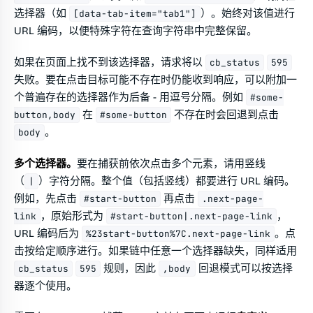
选择器（如
）。始终对该值进行
[data-tab-item="tab1"]
URL 编码，以便特殊字符在查询字符串中完整保留。
如果在页面上找不到该选择器，请求将以
cb_status
595
失败。要在点击目标可能不存在时仍能收到响应，可以附加一
个普遍存在的选择器作为后备 - 用逗号分隔。例如
#some-
在
不存在时会回退到点击
button,body
#some-button
。
body
多个选择器。
要在捕获前依次点击多个元素，请用竖线
（
）字符分隔。整个值（包括竖线）都要进行 URL 编码。
|
例如，先点击
再点击
#start-button
.next-page-
，原始形式为
，
link
#start-button|.next-page-link
URL 编码后为
。点
%23start-button%7C.next-page-link
击按给定顺序进行。如果链中任意一个选择器缺失，同样适用
规则，因此
回退模式可以按选择
cb_status
595
,body
器逐个使用。