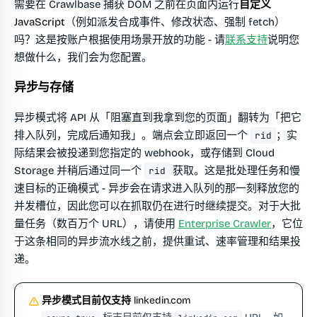
需要在 Crawlbase 捕获 DOM 之前在页面内运行
自定义
JavaScript
（例如派发合成事件、修改状态、强制 fetch）
吗？这是按账户根据使用场景开放的功能 - 请
联系支持
说明您
想做什么，我们会为您配置。
异步与存储
异步模式将 API 从「阻塞直到我拿到您的页面」翻转为「把它
排入队列，完成后通知我」。端点会立即返回一个
；实
rid
际结果会被投递到您指定的 webhook，或存储到 Cloud
Storage 并稍后通过同一个
获取。这是批处理任务和慢
rid
速目标的正确模式 - 异步会在请求进入队列的那一刻释放您的
并发槽位，因此您可以在抓取仍在进行时继续提交。对于大批
量任务（数百万个 URL），请使用
Enterprise Crawler
，它位
于这条相同的异步流水线之前，提供重试、速率管理和结果投
递。
异步模式目前仅支持 linkedin.com