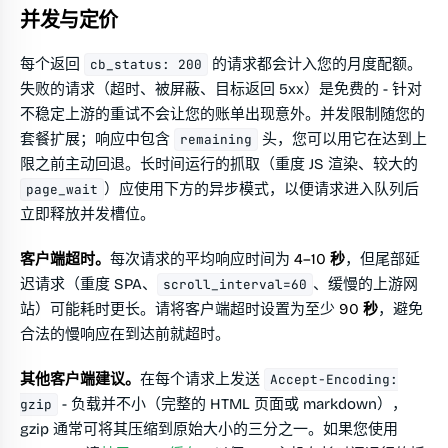
并发与定价
每个返回
的请求都会计入您的月度配额。
cb_status: 200
失败的请求（超时、被屏蔽、目标返回 5xx）是免费的 - 针对
不稳定上游的重试不会让您的账单出现意外。并发限制随您的
套餐扩展；响应中包含
头，您可以用它在达到上
remaining
限之前主动回退。长时间运行的抓取（重度 JS 渲染、较大的
）应使用下方的异步模式，以便请求进入队列后
page_wait
立即释放并发槽位。
客户端超时。
每次请求的平均响应时间为
4–10 秒
，但尾部延
迟请求（重度 SPA、
、缓慢的上游网
scroll_interval=60
站）可能耗时更长。请将客户端超时设置为至少
90 秒
，避免
合法的慢响应在到达前就超时。
其他客户端建议。
在每个请求上发送
Accept-Encoding:
- 负载并不小（完整的 HTML 页面或 markdown），
gzip
gzip 通常可将其压缩到原始大小的三分之一。如果您使用