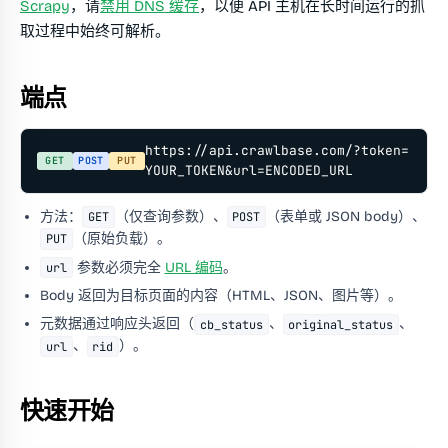
Scrapy
，请
禁用 DNS 缓存
，以便 API 主机在长时间运行的抓
取过程中始终可解析。
端点
https://api.crawlbase.com/?token=
GET
POST
PUT
YOUR_TOKEN&url=ENCODED_URL
方法：
（仅查询参数）、
（表单或 JSON body）、
GET
POST
（原始负载）。
PUT
参数必须完全
URL 编码
。
url
Body 返回为目标页面的内容（HTML、JSON、图片等）。
元数据通过响应头返回（
、
、
cb_status
original_status
、
）。
url
rid
快速开始