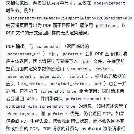
束捕获范围。两者默认为屏幕尺寸，且仅在
mode=viewport
时生效。例如：
&screenshot=true&mode=viewport&width=1200&height=800
需要将页面导出为 PDF 而不是图片？请使用
，以
pdf=true
PDF 文件的形式返回同样的无头渲染结果。
PDF 输出。
与
（返回临时的
screenshot
）不同，
会将 PDF 直接作为响
screenshot_url
pdf=true
应主体返回，因此请将响应直接写入
文件。在捕获前
.pdf
塑造页面的渲染参数仍然适用（
、
、
country
device
、
、
），标准的元数据响
user_agent
page_wait
scroll
应头（
、
、
）也会一并
cb_status
original_status
url
返回。它不能与
组合使用：同时请求两
screenshot=true
者会返回
，并附带类似
400
pdf=true cannot be
的消息。如果您还设置了
combined with screenshot=true
，则
优先，仍会返回 PDF。如果
format=json
pdf=true
渲染或 PDF 生成失败，您会收到错误状态，而不会返回不完
整或空白的 PDF。PDF 请求的计费与 JavaScript 渲染请求相