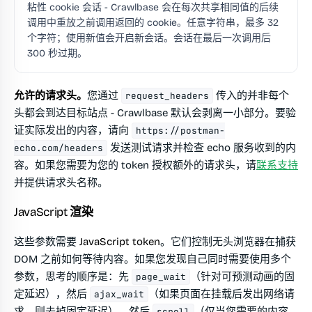
粘性 cookie 会话 - Crawlbase 会在每次共享相同值的后续
调用中重放之前调用返回的 cookie。任意字符串，最多 32
个字符；使用新值会开启新会话。会话在最后一次调用后
300 秒过期。
允许的请求头。
您通过
传入的并非每个
request_headers
头都会到达目标站点 - Crawlbase 默认会剥离一小部分。要验
证实际发出的内容，请向
https://postman-
发送测试请求并检查 echo 服务收到的内
echo.com/headers
容。如果您需要为您的 token 授权额外的请求头，请
联系支持
并提供请求头名称。
JavaScript 渲染
这些参数需要
JavaScript token
。它们控制无头浏览器在捕获
DOM 之前如何等待内容。如果您发现自己同时需要使用多个
参数，思考的顺序是：先
（针对可预测动画的固
page_wait
定延迟），然后
（如果页面在挂载后发出网络请
ajax_wait
求，则去掉固定延迟），然后
（仅当您需要的内容
scroll