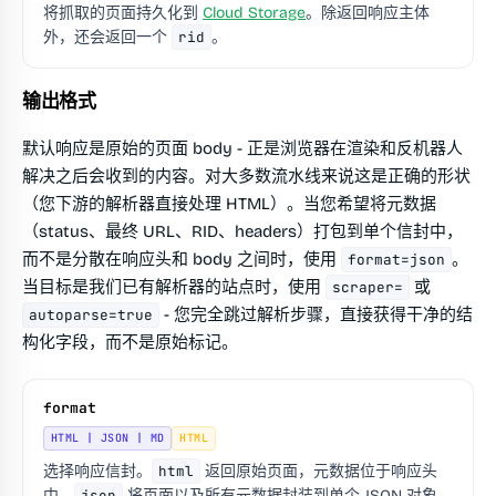
将抓取的页面持久化到
Cloud Storage
。除返回响应主体
外，还会返回一个
rid
。
输出格式
默认响应是原始的页面 body - 正是浏览器在渲染和反机器人
解决之后会收到的内容。对大多数流水线来说这是正确的形状
（您下游的解析器直接处理 HTML）。当您希望将元数据
（status、最终 URL、RID、headers）打包到单个信封中，
而不是分散在响应头和 body 之间时，使用
。
format=json
当目标是我们已有解析器的站点时，使用
或
scraper=
- 您完全跳过解析步骤，直接获得干净的结
autoparse=true
构化字段，而不是原始标记。
format
HTML | JSON | MD
HTML
选择响应信封。
html
返回原始页面，元数据位于响应头
中。
json
将页面以及所有元数据封装到单个 JSON 对象