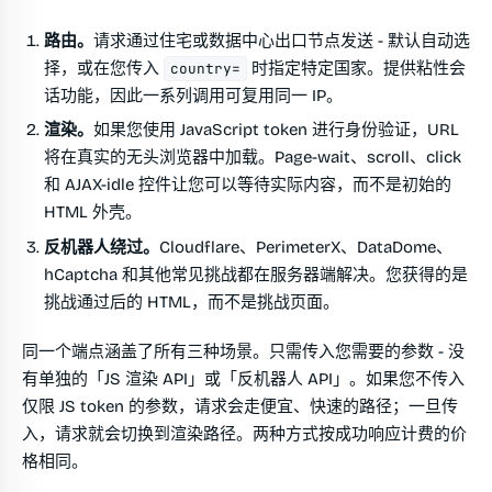
路由。
请求通过住宅或数据中心出口节点发送 - 默认自动选
择，或在您传入
时指定特定国家。提供粘性会
country=
话功能，因此一系列调用可复用同一 IP。
渲染。
如果您使用
JavaScript token
进行身份验证，URL
将在真实的无头浏览器中加载。Page-wait、scroll、click
和 AJAX-idle 控件让您可以等待实际内容，而不是初始的
HTML 外壳。
反机器人绕过。
Cloudflare、PerimeterX、DataDome、
hCaptcha 和其他常见挑战都在服务器端解决。您获得的是
挑战通过后的 HTML，而不是挑战页面。
同一个端点涵盖了所有三种场景。只需传入您需要的参数 - 没
有单独的「JS 渲染 API」或「反机器人 API」。如果您不传入
仅限 JS token 的参数，请求会走便宜、快速的路径；一旦传
入，请求就会切换到渲染路径。两种方式按成功响应计费的价
格相同。