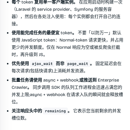
每个 token 复用单一客户端实例。
在应用启动时构建一次
（Laravel 的 service provider、Symfony 的服务容
器），然后在各处注入使用：每个实例都会打开自己的连
接。
使用能完成任务的最便宜 token。
不要「以防万一」默认
使用 JavaScript token：Normal-token 请求更快，并占用
更少的并发额度。仅在 Normal 响应为空或被反爬虫拦截
时，再升级到 JS。
优先使用
而非
。
固定延迟会在
ajax_wait
page_wait
每次请求(包括快请求)上消耗并发资源。
批量任务请使用 async + webhook,或推送到 Enterprise
Crawler。
同步调用 SDK 的队列工作进程会迅速占满您的
并发上限;async + webhook 在请求入队的瞬间就会释放槽
位。
关注响应头中的
。
它表示您当前剩余的并发
remaining
槽位数。