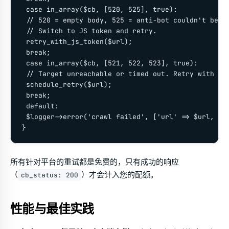
 case in_array($cb, [520, 525], true):

 // 520 = empty body, 525 = anti-bot couldn't be so
 // Switch to JS token and retry.

 retry_with_js_token($url);

 break;

 case in_array($cb, [521, 522, 523], true):

 // Target unreachable or timed out. Retry with bac
 schedule_retry($url);

 break;

 default:

 $logger->error('crawl failed', ['url' => $url, 'cb
}
所有针对平台的重试都是免费的，只有成功的响应
（
）才会计入您的配额。
cb_status: 200
性能与最佳实践