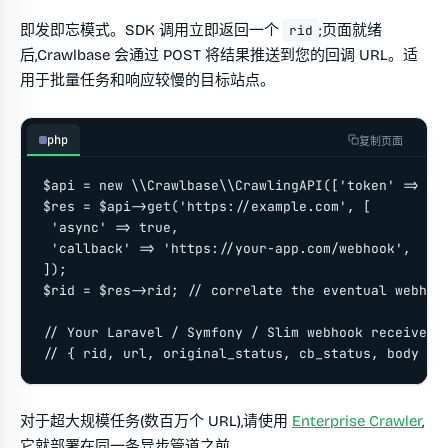
即发即忘模式。SDK 调用立即返回一个
;页面就绪
rid
后,Crawlbase 会通过 POST 将结果推送到您的回调 URL。适
用于批量任务和响应较慢的目标站点。
php
复制页面
$api = new \\Crawlbase\\CrawlingAPI(['token' => 'YO
$res = $api->get('https://example.com', [

 'async' => true,

 'callback' => 'https://your-app.com/webhook',

]);

$rid = $res->rid; // correlate the eventual webhook
// Your Laravel / Symfony / Slim webhook receives a
// { rid, url, original_status, cb_status, body }
对于超大规模任务(数百万个 URL),请使用
Enterprise Crawler
,
它就部署在同一条异步管道之前。