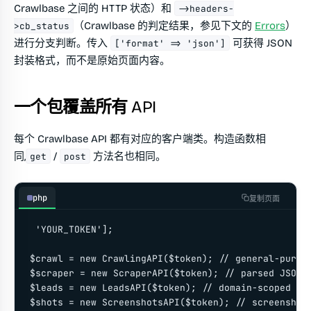
Crawlbase 之间的 HTTP 状态）和
->headers-
（Crawlbase 的判定结果，参见下文的
Errors
）
>cb_status
进行分支判断。传入
可获得 JSON
['format' => 'json']
封装格式，而不是原始页面内容。
一个包覆盖所有 API
每个 Crawlbase API 都有对应的客户端类。构造函数相
同,
/
方法名也相同。
get
post
php
复制页面
 'YOUR_TOKEN'];

$crawl = new CrawlingAPI($token); // general-purpos
$scraper = new ScraperAPI($token); // parsed JSON f
$leads = new LeadsAPI($token); // domain-scoped ema
$shots = new ScreenshotsAPI($token); // screenshots