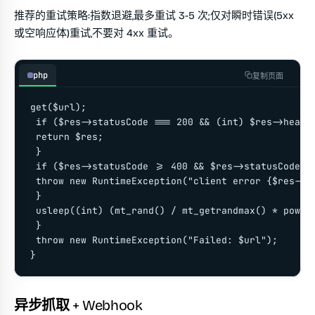
推荐的重试策略:指数退避,最多重试 3-5 次;仅对瞬时错误(5xx
或空响应体)重试,不要对 4xx 重试。
php
复制页面
get($url);

 if ($res->statusCode === 200 && (int) $res->header
 return $res;

 }

 if ($res->statusCode >= 400 && $res->statusCode < 
 throw new RuntimeException("client error {$res->st
 }

 usleep((int) (mt_rand() / mt_getrandmax() * pow(2,
 }

 throw new RuntimeException("Failed: $url");

}
异步抓取 + Webhook