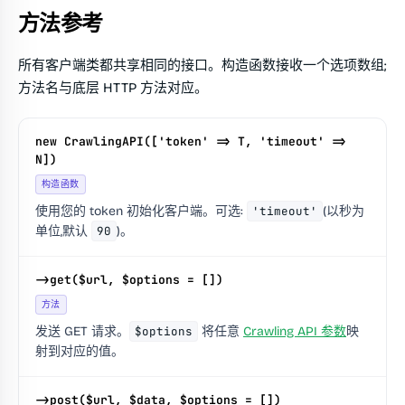
方法参考
所有客户端类都共享相同的接口。构造函数接收一个选项数组;
方法名与底层 HTTP 方法对应。
new CrawlingAPI(['token' => T, 'timeout' =>
N])
构造函数
使用您的 token 初始化客户端。可选:
'timeout'
(以秒为
单位,默认
90
)。
->get($url, $options = [])
方法
发送 GET 请求。
$options
将任意
Crawling API 参数
映
射到对应的值。
->post($url, $data, $options = [])