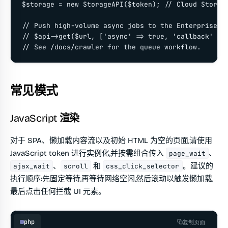
$storage = new StorageAPI($token); // Cloud Storage
// Push high-volume async jobs to the Enterprise Cr
// $api->get($url, ['async' => true, 'callback' => 
// See /docs/crawler for the queue workflow.
常见模式
JavaScript 渲染
对于 SPA、懒加载内容流以及初始 HTML 为空的页面,请使用
JavaScript token 进行实例化,并按需组合传入
、
page_wait
、
和
。建议的
ajax_wait
scroll
css_click_selector
执行顺序:先固定等待,再等待网络空闲,然后滚动以触发懒加载,
最后点击任何拦截 UI 元素。
php
复制页面