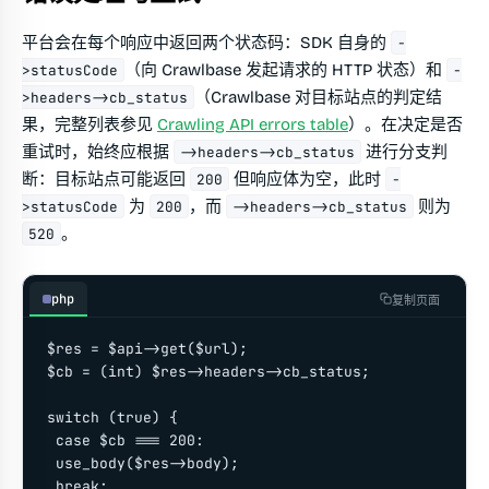
平台会在每个响应中返回两个状态码：SDK 自身的
-
（向 Crawlbase 发起请求的 HTTP 状态）和
>statusCode
-
（Crawlbase 对目标站点的判定结
>headers->cb_status
果，完整列表参见
Crawling API errors table
）。在决定是否
重试时，始终应根据
进行分支判
->headers->cb_status
断：目标站点可能返回
但响应体为空，此时
200
-
为
，而
则为
>statusCode
200
->headers->cb_status
。
520
php
复制页面
$res = $api->get($url);

$cb = (int) $res->headers->cb_status;

switch (true) {

 case $cb === 200:

 use_body($res->body);

 break;
