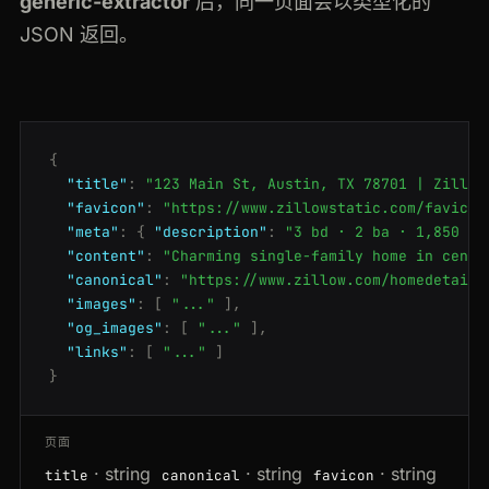
generic-extractor
后，同一页面会以类型化的
JSON 返回。
{
"title"
:
"123 Main St, Austin, TX 78701 | Zillow
"favicon"
:
"https://www.zillowstatic.com/favicon
"meta"
:
{
"description"
:
"3 bd · 2 ba · 1,850 sq
"content"
:
"Charming single-family home in centr
"canonical"
:
"https://www.zillow.com/homedetails
"images"
:
[
"..."
],
"og_images"
:
[
"..."
],
"links"
:
[
"..."
]
}
页面
· string
· string
· string
title
canonical
favicon