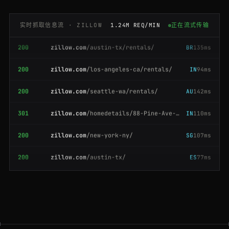
200
zillow.com
/homedetails/210-Birch-Rd-Atlanta-GA-30301/68473920_zpid/
BR
137ms
实时抓取信息流 · ZILLOW
1.24M REQ/MIN
正在流式传输
200
zillow.com
/austin-tx/rentals/
BR
135ms
200
zillow.com
/los-angeles-ca/rentals/
IN
94ms
200
zillow.com
/seattle-wa/rentals/
AU
142ms
301
zillow.com
/homedetails/88-Pine-Ave-Denver-CO-80203/61204913_zpid/
IN
110ms
200
zillow.com
/new-york-ny/
SG
107ms
200
zillow.com
/austin-tx/
ES
77ms
200
zillow.com
/homedetails/17-Elm-St-Portland-OR-97201/72640518_zpid/
DE
162ms
200
zillow.com
/chicago-il/
FR
97ms
200
zillow.com
/los-angeles-ca/rentals/
US
212ms
200
zillow.com
/homedetails/210-Birch-Rd-Atlanta-GA-30301/68473920_zpid/
BR
117ms