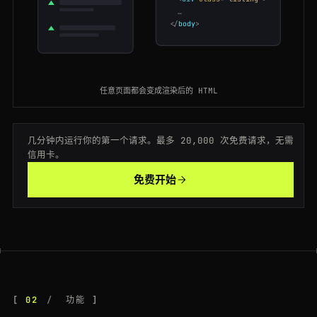
200
zillow.com
/new-york-ny/
SG
107ms
…
</
body
>
200
zillow.com
/austin-tx/
ES
77ms
200
zillow.com
/homedetails/17-Elm-St-Portland-OR-97201/72640518_zpid/
DE
162ms
任意页面都会变成渲染后的 HTML
200
zillow.com
/chicago-il/
FR
97ms
200
zillow.com
/los-angeles-ca/rentals/
US
212ms
几分钟内运行你的第一个请求。最多 20,000 次免费请求，无需
信用卡。
200
zillow.com
/homedetails/210-Birch-Rd-Atlanta-GA-30301/68473920_zpid/
BR
117ms
免费开始
200
zillow.com
/homedetails/6-Willow-Way-Boston-MA-02108/51209384_zpid/
IN
205ms
200
zillow.com
/homedetails/6-Willow-Way-Boston-MA-02108/51209384_zpid/
JP
153ms
200
zillow.com
/homedetails/17-Elm-St-Portland-OR-97201/72640518_zpid/
US
178ms
200
zillow.com
/homedetails/903-Maple-Ct-Phoenix-AZ-85001/63925074_zpid/
BR
155ms
02
功能