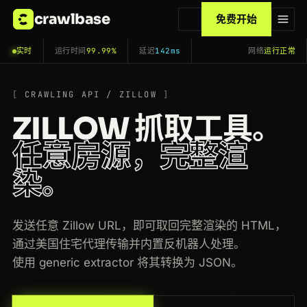
crawlbase
免费开始
实时
运行时间
99.99%
延迟
142ms
网络
运行正常
CRAWLING API / ZILLOW
ZILLOW 抓取工具。
任意房源，完整渲
染。
发送任意 Zillow URL，即可取回完整渲染的 HTML，
通过美国住宅代理传输并内置反机器人处理。
使用 generic extractor 将其转换为 JSON。
200
zillow.com
/homedetails/55-Cedar-Ln-Nashville-TN-37201/55018392_zpid/
FR
61ms