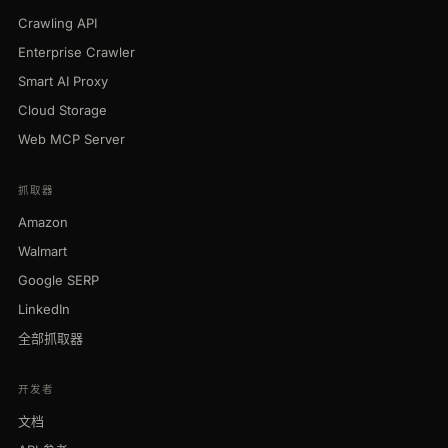
Crawling API
Enterprise Crawler
Smart AI Proxy
Cloud Storage
Web MCP Server
抓取器
Amazon
Walmart
Google SERP
LinkedIn
全部抓取器
开发者
文档