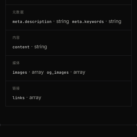
元数据
· string
· string
meta.description
meta.keywords
内容
· string
content
媒体
· array
· array
images
og_images
链接
· array
links