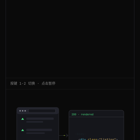
200
zillow.com
/chicago-il/
CA
179ms
200
zillow.com
/homedetails/123-Main-St-Austin-TX-78701/29045200_zpid/
IN
129ms
200
zillow.com
/homedetails/123-Main-St-Austin-TX-78701/29045200_zpid/
AU
124ms
200
zillow.com
/homedetails/88-Pine-Ave-Denver-CO-80203/61204913_zpid/
DE
139ms
200
zillow.com
/homedetails/88-Pine-Ave-Denver-CO-80203/61204913_zpid/
FR
119ms
200
zillow.com
/homedetails/210-Birch-Rd-Atlanta-GA-30301/68473920_zpid/
BR
137ms
按键 1-2 切换 · 点击暂停
200
zillow.com
/austin-tx/rentals/
BR
135ms
200
zillow.com
/los-angeles-ca/rentals/
IN
94ms
200
zillow.com
/seattle-wa/rentals/
AU
142ms
200 · rendered
<
!DOCTYPE html
>
301
zillow.com
/homedetails/88-Pine-Ave-Denver-CO-80203/61204913_zpid/
IN
110ms
<
html
>
<
body
>