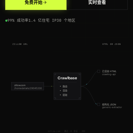
免费开始
实时查看
200
zillow.com
/homedetails/88-Pine-Ave-Denver-CO-80203/61204913_zpid/
IN
167ms
99% 成功率
1.4 亿住宅 IP
30 个地区
200
zillow.com
/homedetails/88-Pine-Ave-Denver-CO-80203/61204913_zpid/
DE
185ms
200
zillow.com
/homedetails/420-Oak-Dr-Miami-FL-33101/49837265_zpid/
IN
77ms
ZILLOW URL
HTML OR JSON
200
zillow.com
/homedetails/210-Birch-Rd-Atlanta-GA-30301/68473920_zpid/
US
140ms
200
zillow.com
/homedetails/88-Pine-Ave-Denver-CO-80203/61204913_zpid/
ES
155ms
已渲染 HTML
200
zillow.com
/chicago-il/
CA
179ms
crawling-api
Crawlbase
zillow.com
200
zillow.com
/homedetails/123-Main-St-Austin-TX-78701/29045200_zpid/
IN
129ms
路由
/homedetails/29045200
渲染
提取
200
zillow.com
/homedetails/123-Main-St-Austin-TX-78701/29045200_zpid/
AU
124ms
结构化 JSON
generic-extractor
200
zillow.com
/homedetails/88-Pine-Ave-Denver-CO-80203/61204913_zpid/
DE
139ms
200
zillow.com
/homedetails/88-Pine-Ave-Denver-CO-80203/61204913_zpid/
FR
119ms
zillow.com · 通过 JS 验证 · 200