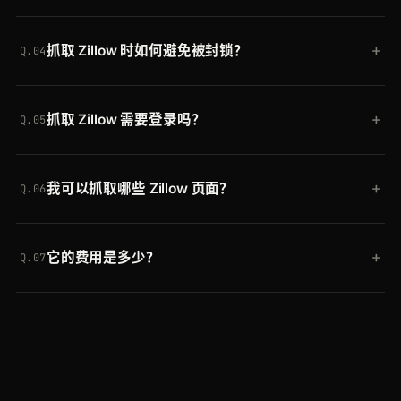
extractor
）即可以 JSON 形式接收标题、元数据、
会。真实浏览器执行页面，因此价格、Zestimate、
内容、图片和链接，或自行解析 HTML。
+
抓取 Zillow 时如何避免被封锁？
照片库、房产详情和地图都会被捕获，而不仅仅是初
Q.04
始 HTML。
Crawlbase 通过轮换住宅 IP 传输每次请求，并自动
+
抓取 Zillow 需要登录吗？
清除机器人墙和速率限制。你无需管理代理或破解
Q.05
CAPTCHA，Zillow 变更其配置时也没有任何需要维
不需要。Crawling API 仅读取公开可见的页面，无需
护的东西。
+
我可以抓取哪些 Zillow 页面？
登录，因此你收到的是未登录访客会看到的内容。
Q.06
任意公开 URL：房产详情页、待售和待租搜索结果，
+
它的费用是多少？
以及城市或社区房源列表。同一个 API 也适用于任何
Q.07
其他网站。
免费开始，含最多 20,000 次请求且无需信用卡。付
费套餐随用量扩展，同一个令牌适用于 Crawling API
和每一个 Crawlbase 抓取工具。