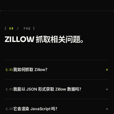
08
FAQ
ZILLOW 抓取相关问题。
+
我如何抓取 Zillow？
Q.01
使用你的令牌将 Zillow URL 发送到 Crawlbase
+
我能以 JSON 形式获取 Zillow 数据吗？
Crawling API。Crawlbase 会轮换一个美国住宅代
Q.02
理，在真实浏览器中渲染页面，清除机器人检查，并
可以。默认情况下 Crawling API 返回渲染后的
返回完整渲染的 HTML。添加
scraper=generic-
+
它会渲染 JavaScript 吗？
HTML；添加 generic extractor（
scraper=generic-
extractor
即可改为获取结构化 JSON。
Q.03