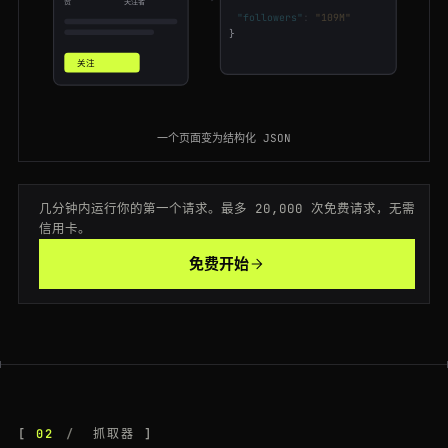
"likes"
:
"108M"
赞
关注者
"followers"
:
"109M"
}
200
facebook.com
/Microsoft
CA
167ms
关注
200
facebook.com
/groups/photography
CA
173ms
200
facebook.com
/events/889900
JP
137ms
一个页面变为结构化 JSON
301
facebook.com
/CocaCola
DE
98ms
几分钟内运行你的第一个请求。最多 20,000 次免费请求，无需
200
facebook.com
/NASA
CA
158ms
信用卡。
200
facebook.com
/groups/928374
DE
114ms
免费开始
200
facebook.com
/hashtag/marketing
BR
57ms
200
facebook.com
/events/102938
JP
197ms
200
facebook.com
/groups/928374
US
85ms
200
facebook.com
/watch/
NL
111ms
02
抓取器