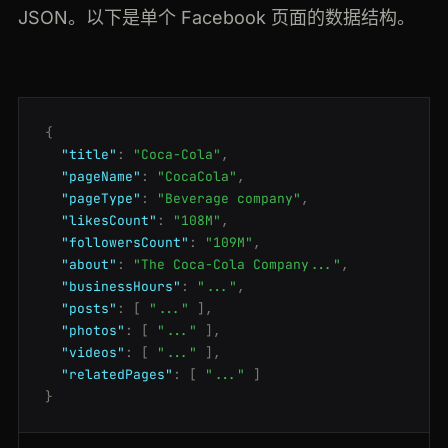
JSON。以下是单个 Facebook 页面的数据结构。
{
"title"
:
"Coca-Cola"
,
"pageName"
:
"CocaCola"
,
"pageType"
:
"Beverage company"
,
"likesCount"
:
"108M"
,
"followersCount"
:
"109M"
,
"about"
:
"The Coca-Cola Company..."
,
"businessHours"
:
"..."
,
"posts"
:
[
"..."
],
"photos"
:
[
"..."
],
"videos"
:
[
"..."
],
"relatedPages"
:
[
"..."
]
}