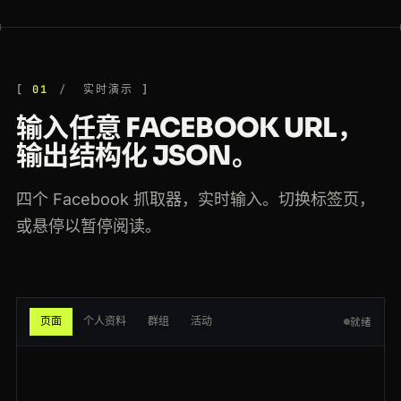
200
facebook.com
/groups/928374
DE
114ms
200
facebook.com
/hashtag/marketing
BR
57ms
01
实时演示
200
facebook.com
/events/102938
JP
197ms
输入任意 FACEBOOK URL，
200
facebook.com
/groups/928374
US
85ms
输出结构化 JSON。
200
facebook.com
/watch/
NL
111ms
四个 Facebook 抓取器，实时输入。切换标签页，
200
facebook.com
/hashtag/marketing
NL
105ms
或悬停以暂停阅读。
200
facebook.com
/zuck
ES
114ms
200
facebook.com
/groups/photography
FR
65ms
页面
个人资料
群组
活动
就绪
200
facebook.com
/CocaCola
DE
64ms
200
facebook.com
/groups/photography
CA
213ms