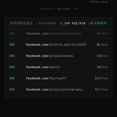
200
facebook.com
/profile.php?id=10293
US
175ms
facebook-hashtag
facebook.com · 机器人验证通过 · 200
200
facebook.com
/events/102938
FR
142ms
实时抓取信息流 · FACEBOOK
1.24M REQ/MIN
流式传输中
200
facebook.com
/hashtag/marketing
AU
78ms
200
facebook.com
/profile.php?id=10293
NL
46ms
200
facebook.com
/groups/webdev
CA
81ms
200
facebook.com
/watch/
US
59ms
200
facebook.com
/Microsoft
CA
167ms
200
facebook.com
/groups/photography
CA
173ms
200
facebook.com
/events/889900
JP
137ms
301
facebook.com
/CocaCola
DE
98ms
200
facebook.com
/NASA
CA
158ms