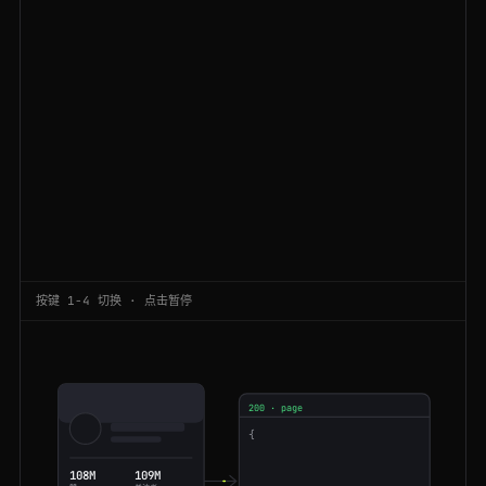
200
facebook.com
/Microsoft
FR
116ms
200
facebook.com
/Tesla
BR
142ms
301
facebook.com
/CocaCola
AU
83ms
200
facebook.com
/events/102938
BR
50ms
200
facebook.com
/Microsoft
NL
194ms
200
facebook.com
/profile.php?id=10293
US
175ms
200
facebook.com
/events/102938
FR
142ms
按键 1-4 切换 · 点击暂停
200
facebook.com
/hashtag/marketing
AU
78ms
200
facebook.com
/profile.php?id=10293
NL
46ms
200 · page
200
facebook.com
/groups/webdev
CA
81ms
{
"title"
:
"Coca-Cola"
"pageType"
:
"Beverage"
108M
109M
200
facebook.com
/watch/
US
59ms