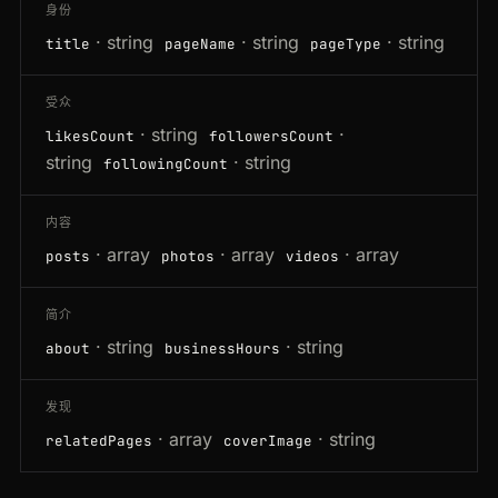
身份
· string
· string
· string
title
pageName
pageType
受众
· string
·
likesCount
followersCount
string
· string
followingCount
内容
· array
· array
· array
posts
photos
videos
简介
· string
· string
about
businessHours
发现
· array
· string
relatedPages
coverImage