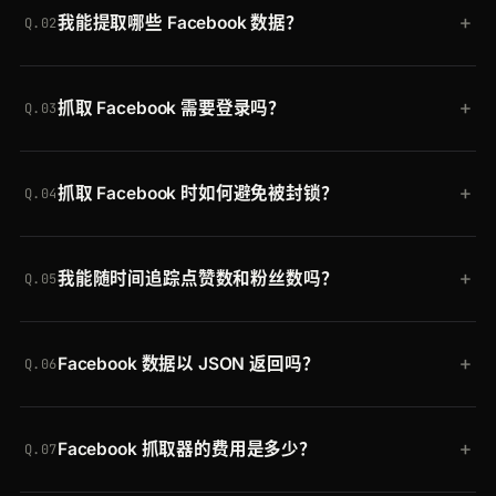
+
我能提取哪些 Facebook 数据？
scraper=facebook-page
发送到 Crawlbase
Q.02
Crawling API。Crawlbase 会处理代理、渲染和反机
五个托管抓取器覆盖 Facebook：
facebook-page
用
器人检测，并返回包含标题、页面类型、点赞数、粉
+
抓取 Facebook 需要登录吗？
于页面，
facebook-profile
用于个人资料，
丝数、简介、帖子、照片和视频的干净 JSON。
Q.03
facebook-group
用于群组，
facebook-event
用于
不需要。抓取器仅读取公开可见的数据，无需登录，
活动，
facebook-hashtag
用于话题标签信息流。
+
抓取 Facebook 时如何避免被封锁？
因此你获得的正是未登录访客所看到的内容。
Q.04
Crawlbase 将每个请求通过 30 个地区的轮换住宅 IP
+
我能随时间追踪点赞数和粉丝数吗？
路由，渲染 JavaScript，并自动清除机器人检测。你
Q.05
无需管理代理或求解 CAPTCHA，Facebook 更改其
可以。likesCount 和 followersCount 每次调用都以
反机器人配置时也没有任何需要维护的东西。
+
Facebook 数据以 JSON 返回吗？
数字返回，因此你可以存储它们并绘制触达和增长随
Q.06
时间的变化。
是的。每个 Facebook 抓取器都返回解析过的、类型
+
Facebook 抓取器的费用是多少？
化的 JSON。如果你更愿意自己解析，也可以请求原
Q.07
始 HTML。