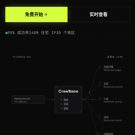
200
facebook.com
/hashtag/marketing
NL
105ms
免费开始
实时查看
200
facebook.com
/zuck
ES
114ms
99% 成功率
140M 住宅 IP
30 个地区
200
facebook.com
/groups/photography
FR
65ms
200
facebook.com
/CocaCola
DE
64ms
FACEBOOK URL
结构化 JSON
200
facebook.com
/groups/photography
CA
213ms
页面详情
facebook-page
200
facebook.com
/Microsoft
FR
116ms
主页
200
facebook.com
/Tesla
BR
142ms
facebook-profile
Crawlbase
301
facebook.com
/CocaCola
AU
83ms
facebook.com
小组
路由
/CocaCola
facebook-group
渲染
提取
200
facebook.com
/events/102938
BR
50ms
活动
facebook-event
200
facebook.com
/Microsoft
NL
194ms
话题标签