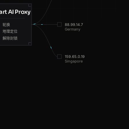
rt AI Proxy
DE
85ms
轮换
88.99.14.7
DE
206ms
Germany
地理定位
解除封锁
NL
201ms
BR
214ms
159.65.0.19
Singapore
CA
167ms
AU
187ms
ES
168ms
AU
190ms
SG
93ms