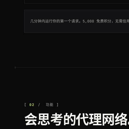
200
allegro.pl
/oferta/77120093
几分钟内运行你的第一个请求。5,000 免费积分，无需信
200
booking.com
/hotel/fr/le-meurice
200
ebay.com
/itm/195830173
200
walmart.com
/ip/55088165
200
bol.com
/nl/p/9300000
200
allegro.pl
/oferta/77120093
200
coupang.com
/vp/products/63110
02
功能
200
walmart.com
/ip/55088165
会思考的代理网络
200
leboncoin.fr
/offres/1882003