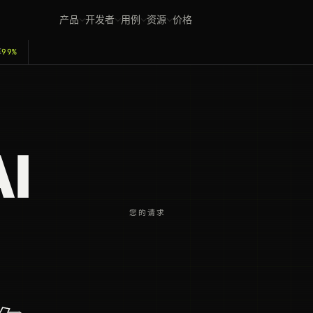
产品
开发者
用例
资源
价格
率
99%
I
。
您的请求
，