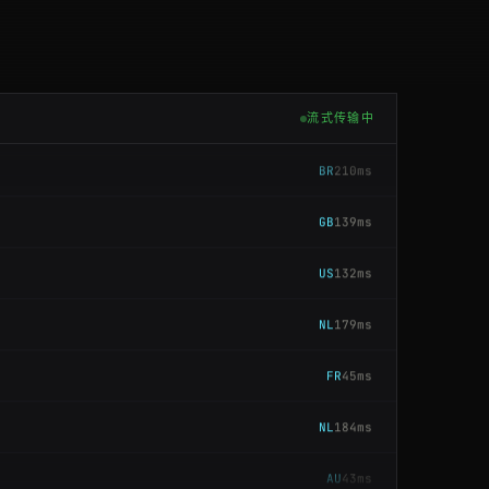
BR
183ms
NL
101ms
流式传输中
BR
210ms
GB
139ms
US
132ms
NL
179ms
FR
45ms
NL
184ms
AU
43ms
JP
93ms