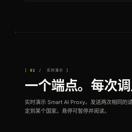
200
walmart.com
/ip/55088165
200
leboncoin.fr
/offres/1882003
200
aliexpress.com
/item/1005006.html
200
amazon.de
/dp/B08N5JZGGW
200
booking.com
/hotel/fr/le-meurice
01
实时演示
一个端点。每次调用
200
google.co.uk
/search?q=4k+tv
200
amazon.de
/dp/B08N5JZGGW
实时演示 Smart AI Proxy。发送两次相同
定到某个国家。悬停可暂停并阅读。
200
rakuten.co.jp
/product/4900
200
coupang.com
/vp/products/63110