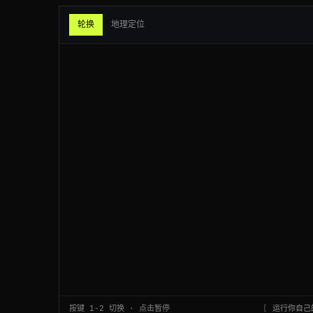
200
bol.com
/nl/p/9300000
轮换
地理定位
200
idealo.de
/preisvergleich/12903
200
target.com
/p/-/A-79348122
200
flipkart.com
/item/itm9f0c
200
flipkart.com
/item/itm9f0c
200
target.com
/p/-/A-79348122
200
ebay.com
/itm/195830173
200
mercadolibre.com.ar
/p/MLA123
200
google.co.uk
/search?q=4k+tv
按键 1-2 切换 · 点击暂停
运行你自己的
200
aliexpress.com
/item/1005006.html