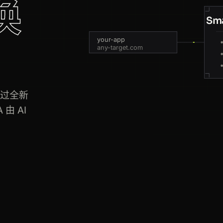
换
Sma
your-app
any-target.com
通过全新
由 AI