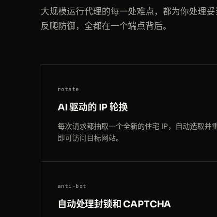
200
aliexpress.com
/item/1005006.html
大规模运行代理的每一处难点，都为你处理妥
反爬防御，全都在一个端点背后。
200
amazon.de
/dp/B08N5JZGGW
200
booking.com
/hotel/fr/le-meurice
200
google.co.uk
/search?q=4k+tv
rotate
200
amazon.de
/dp/B08N5JZGGW
AI 驱动的 IP 轮换
每次请求都抽取一个全新的住宅 IP，自动选取并
即可访问目标网站。
anti-bot
自动处理封锁和 CAPTCHA