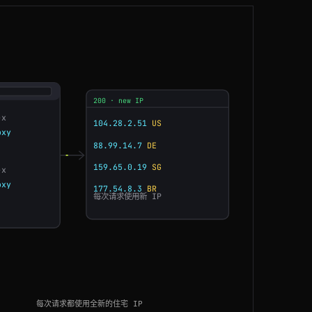
NL
201ms
BR
214ms
CA
167ms
200 · new IP
AU
187ms
-x
oxy
88.99.14.7
DE
ES
168ms
159.65.0.19
SG
-x
AU
190ms
oxy
177.54.8.3
BR
每次请求使用新 IP
SG
93ms
BR
183ms
NL
101ms
每次请求都使用全新的住宅 IP
BR
210ms