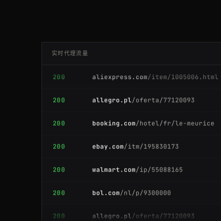
200
mercadolibre.com.ar
/p/MLA123
200
google.co.uk
/search?q=4k+tv
实时代理流量
200
aliexpress.com
/item/1005006.html
200
allegro.pl
/oferta/77120093
200
booking.com
/hotel/fr/le-meurice
200
ebay.com
/itm/195830173
200
walmart.com
/ip/55088165
200
bol.com
/nl/p/9300000
200
allegro.pl
/oferta/77120093
200
coupang.com
/vp/products/63110