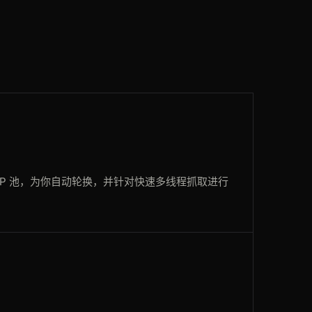
IN
216ms
SG
81ms
SG
212ms
AU
83ms
BR
174ms
IP 池，为你自动轮换，并针对快速多线程抓取进行