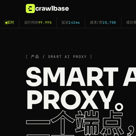
crawlbase
实时
运行时间
99.99%
延迟
142ms
请求/秒
20,700
成功
产品 / SMART AI PROXY
SMART A
PROXY
一个端点