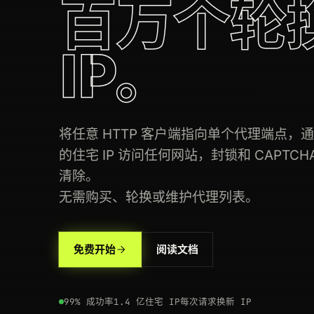
百万个轮
200
rakuten.co.jp
/product/4900
IP。
200
coupang.com
/vp/products/63110
200
bol.com
/nl/p/9300000
将任意 HTTP 客户端指向单个代理端点，
200
idealo.de
/preisvergleich/12903
的住宅 IP 访问任何网站，封锁和 CAPTCHA 
200
target.com
/p/-/A-79348122
清除。
无需购买、轮换或维护代理列表。
200
flipkart.com
/item/itm9f0c
200
flipkart.com
/item/itm9f0c
免费开始
阅读文档
200
target.com
/p/-/A-79348122
200
ebay.com
/itm/195830173
99% 成功率
1.4 亿住宅 IP
每次请求换新 IP