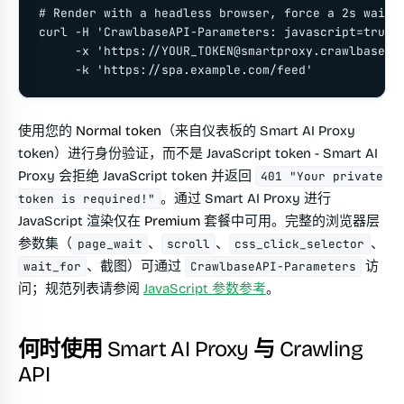
# Render with a headless browser, force a 2s wait, 
curl -H 'CrawlbaseAPI-Parameters: javascript=true&p
     -x 'https://
YOUR_TOKEN@smartproxy.crawlbase.c
     -k 'https://spa.example.com/feed'
使用您的
Normal token
（来自仪表板的 Smart AI Proxy
token）进行身份验证，而不是 JavaScript token - Smart AI
Proxy 会拒绝 JavaScript token 并返回
401 "Your private
。通过 Smart AI Proxy 进行
token is required!"
JavaScript 渲染仅在
Premium
套餐中可用。完整的浏览器层
参数集（
、
、
、
page_wait
scroll
css_click_selector
、截图）可通过
访
wait_for
CrawlbaseAPI-Parameters
问；规范列表请参阅
JavaScript 参数参考
。
何时使用 Smart AI Proxy 与 Crawling
API