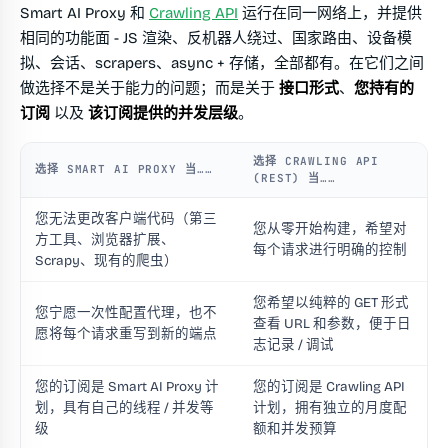
Smart AI Proxy 和
Crawling API
运行在同一网络上，并提供
相同的功能面 - JS 渲染、反机器人绕过、国家路由、设备模
拟、会话、scrapers、async + 存储，全部都有。在它们之间
做选择不是关于能力的问题；而是关于
接口形式
、
您持有的
订阅
以及
该订阅提供的并发层级
。
选择 CRAWLING API
选择 SMART AI PROXY 当……
(REST) 当……
您无法更改客户端代码（第三
您从零开始构建，希望对
方工具、浏览器扩展、
每个请求进行明确的控制
Scrapy、现有的爬虫）
您希望以纯粹的 GET 形式
您宁愿一次性配置代理，也不
查看 URL 和参数，便于日
愿将每个请求重写到新的端点
志记录 / 调试
您的订阅是 Smart AI Proxy 计
您的订阅是 Crawling API
划，具有自己的线程 / 并发等
计划，拥有独立的月度配
级
额和并发预算