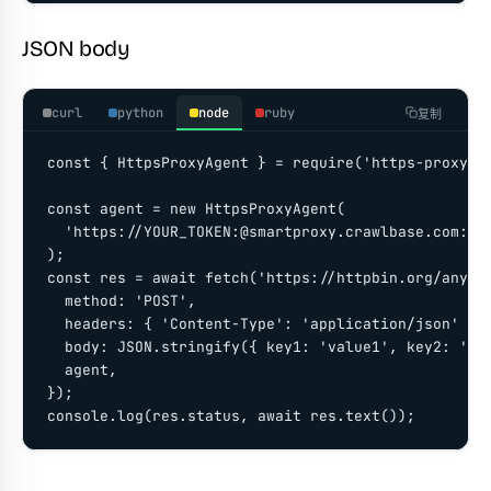
JSON body
curl
python
node
ruby
复制
const { HttpsProxyAgent } = require('https-proxy-ag
const agent = new HttpsProxyAgent(

  'https://YOUR_TOKEN:@smartproxy.crawlbase.com:801
);

const res = await fetch('https://httpbin.org/anythi
  method: 'POST',

  headers: { 'Content-Type': 'application/json' },

  body: JSON.stringify({ key1: 'value1', key2: 'val
  agent,

});

console.log(res.status, await res.text());