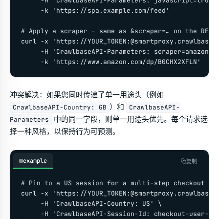
     -H 'CrawlbaseAPI-Parameters: javascript=true&c
     -k 'https://spa.example.com/feed'

# Apply a scraper - same as &scraper=… on the REST 
curl -x 'https://YOUR_TOKEN:@smartproxy.crawlbase.c
     -H 'CrawlbaseAPI-Parameters: scraper=amazon-pr
     -k 'https://www.amazon.com/dp/B0CHX2XFLN'
冲突解决：如果您同时传递了单一用途头（例如
）和
CrawlbaseAPI-Country: GB
CrawlbaseAPI-
中的同一字段，则单一用途头优先。每个请求选
Parameters
择一种风格，以保持行为可预测。
example
复制
# Pin to a US session for a multi-step checkout flo
curl -x 'https://YOUR_TOKEN:@smartproxy.crawlbase.c
     -H 'CrawlbaseAPI-Country: US' \

     -H 'CrawlbaseAPI-Session-Id: checkout-user-42'