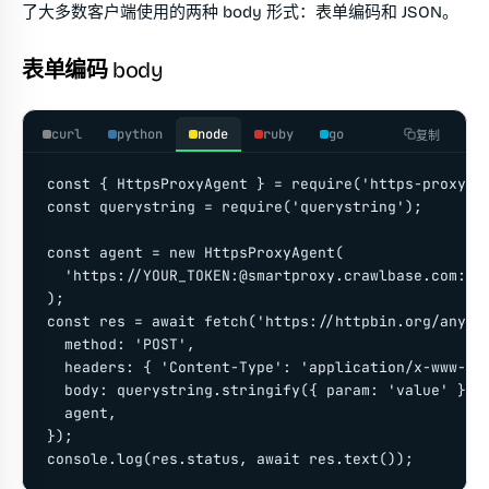
了大多数客户端使用的两种 body 形式：表单编码和 JSON。
表单编码 body
curl
python
node
ruby
go
复制
const { HttpsProxyAgent } = require('https-proxy-ag
const querystring = require('querystring');

const agent = new HttpsProxyAgent(

  'https://YOUR_TOKEN:@smartproxy.crawlbase.com:801
);

const res = await fetch('https://httpbin.org/anythi
  method: 'POST',

  headers: { 'Content-Type': 'application/x-www-for
  body: querystring.stringify({ param: 'value' }),

  agent,

});

console.log(res.status, await res.text());