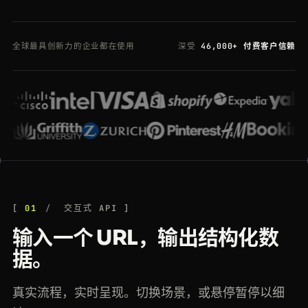
200
duckduckgo.com
/?q=web+scraping+api
NL
102ms
200
ubereats.com
/store/sweetgreen/abc123def456
FR
193ms
全球最具创新力的企业都在使用
深受
46,000+ 付费客户信赖
200
bbc.com
/news/technology-67890123
US
174ms
200
producthunt.com
/posts/crawlbase
IN
76ms
200
rightmove.co.uk
/properties/123456789
CA
179ms
200
yelp.com
/biz/blue-bottle-sf
NL
207ms
200
crunchbase.com
/organization/openai
US
123ms
01
交互式 API
200
github.com
/crawlbase/crawlbase-python-sdk
JP
180ms
输入一个 URL，输出结构化数
200
redfin.com
/CA/San-Francisco/123-Market-St/home/1234567
IN
107ms
据。
200
spotify.com
/track/4cOdK2wGLETKBW3PvgPWqT
BR
94ms
真实流程，实时呈现。切换场景，或悬停暂停以细
200
pinterest.com
/pin/9007199254740
BR
219ms