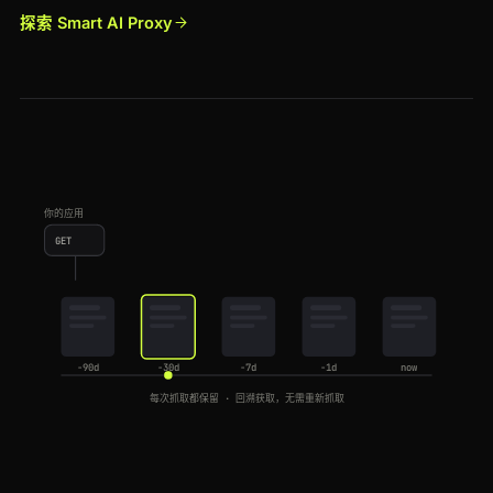
探索 Smart AI Proxy
你的应用
GET
-90d
-30d
-7d
-1d
now
每次抓取都保留 · 回溯获取，无需重新抓取