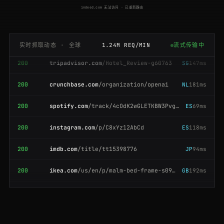
indeed.com 无法访问 · 已重新路由
200
imdb.com
/title/tt15398776
NL
136ms
200
tripadvisor.com
/Hotel_Review-g60763
SG
147ms
实时抓取动态 · 全球
1.24M REQ/MIN
流式传输中
200
crunchbase.com
/organization/openai
NL
181ms
200
spotify.com
/track/4cOdK2wGLETKBW3PvgPWqT
ES
69ms
200
instagram.com
/p/C8xYz12AbCd
ES
118ms
200
imdb.com
/title/tt15398776
JP
94ms
200
ikea.com
/us/en/p/malm-bed-frame-s09009475
GB
192ms
200
yandex.com
/search/?text=crawlbase
US
104ms
200
amazon.com
/dp/B08N5JZGGW
BR
179ms
200
finance.yahoo.com
/quote/TSLA
ES
141ms