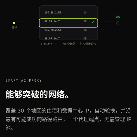
104.28.2.51
US
88.99.14.7
DE
200
104.28.2.51
US
88.99.14.7
DE
请求
159.65.0.19
SG
1.4亿住宅 IP · 30 个地区 · 每次请求轮换
177.54.8.3
BR
133.18.230.9
JP
49.207.11.4
IN
104.28.2.51
US
88.99.14.7
DE
SMART AI PROXY
能够突破的网络。
覆盖 30 个地区的住宅和数据中心 IP，自动轮换，并沿
最有可能成功的路径路由。一个代理端点，无需管理 IP
池。