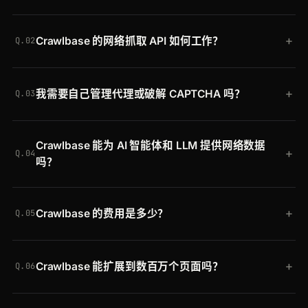
Crawlbase 是面向开发者、企业和 LLM 的网络数据
+
Crawlbase 的网络抓取 API 如何工作？
基础设施。它让你能够爬取和抓取任何网站，并通过
Q.02
一个平台获得干净的结构化数据，其中包括
Crawling
你带着令牌向
API
发送一个 URL。Crawlbase 通过带
API
、
Smart AI Proxy
、
Enterprise Crawler
、托管抓
+
我需要自己管理代理或破解 CAPTCHA 吗？
正确地理位置的轮换住宅代理路由请求，在需要
取器、
Cloud Storage
，以及面向 AI 智能体的
Web
Q.03
JavaScript 时渲染页面，自动处理 CAPTCHA 和机
MCP Server
。
不需要。代理轮换、地理定向、重试、渲染和反爬处
器人检测，并返回干净的结构化 JSON。
Crawlbase 能为 AI 智能体和 LLM 提供网络数据
理全都在平台内部运行。你发送一个 URL，即可获得
+
Q.04
吗？
结构化数据。没有什么需要拼接，网站更改反爬配置
时也没有什么需要维护。
可以。
Crawlbase Web MCP Server
通过 Model
+
Crawlbase 的费用是多少？
Context Protocol 为 AI 智能体和 LLM 提供实时、结
Q.05
构化的网络数据，让你的模型和 RAG 流水线能够直
你可以免费开始，赠送最多 20,000 次请求且无需信
接请求并获取新鲜的网络数据。
+
Crawlbase 能扩展到数百万个页面吗？
用卡。
付费套餐
随用量在 Crawling API、Smart AI
Q.06
Proxy、抓取器、Enterprise Crawler、存储和 Web
可以。对于超大规模任务，异步的
Enterprise
MCP Server 上一同扩展。