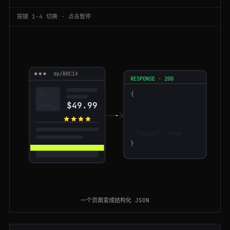
200
imdb.com
/title/tt15398776
JP
94ms
按键 1-4 切换 · 点击暂停
200
ikea.com
/us/en/p/malm-bed-frame-s09009475
GB
192ms
200
yandex.com
/search/?text=crawlbase
US
104ms
dp/B0C1X
200
amazon.com
/dp/B08N5JZGGW
BR
179ms
RESPONSE · 200
{
200
finance.yahoo.com
/quote/TSLA
ES
141ms
"name"
:
"Echo Dot"
$49.99
"price"
:
"$49.99"
200
duckduckgo.com
/?q=web+scraping+api
NL
102ms
"rating"
:
4.7
"stock"
:
true
}
200
ubereats.com
/store/sweetgreen/abc123def456
FR
193ms
200
bbc.com
/news/technology-67890123
US
174ms
200
producthunt.com
/posts/crawlbase
IN
76ms
一个页面变成结构化 JSON
200
rightmove.co.uk
/properties/123456789
CA
179ms