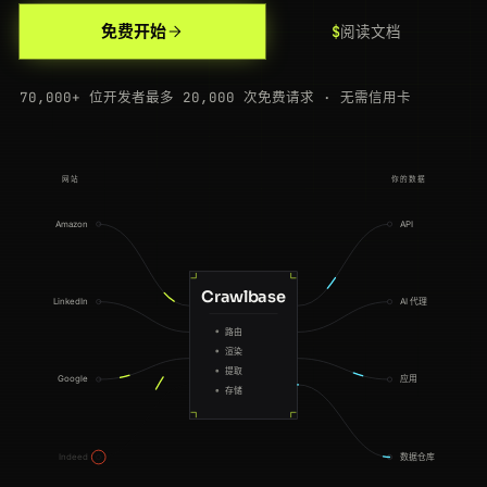
200
yelp.com
/biz/blue-bottle-sf
NL
207ms
免费开始
阅读文档
200
crunchbase.com
/organization/openai
US
123ms
70,000+ 位开发者
最多 20,000 次免费请求 · 无需信用卡
200
github.com
/crawlbase/crawlbase-python-sdk
JP
180ms
200
redfin.com
/CA/San-Francisco/123-Market-St/home/1234567
IN
107ms
网站
你的数据
200
spotify.com
/track/4cOdK2wGLETKBW3PvgPWqT
BR
94ms
Amazon
API
200
pinterest.com
/pin/9007199254740
BR
219ms
200
bloomberg.com
/quote/AAPL:US
SG
78ms
Crawlbase
LinkedIn
AI 代理
路由
200
amazon.com
/dp/B08N5JZGGW
NL
180ms
渲染
提取
Google
应用
200
immobilienscout24.de
/expose/123456789
ES
79ms
存储
200
theguardian.com
/technology/2026/jul/18/data-scraping
US
119ms
Indeed
数据仓库
200
bloomberg.com
/quote/AAPL:US
NL
114ms