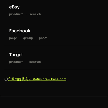
eBay
product · search
Facebook
page · group · post
Target
product · search
完整网络状态见 status.crawlbase.com