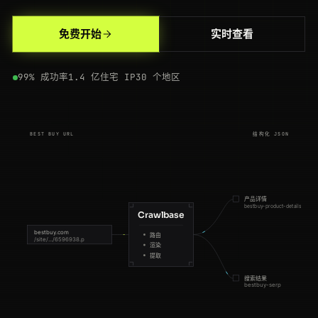
免费开始
实时查看
200
bestbuy.com
/site/searchpage.jsp?st=gaming+laptop
DE
112ms
200
bestbuy.com
/site/searchpage.jsp?st=wireless+earbuds
US
176ms
99% 成功率
1.4 亿住宅 IP
30 个地区
200
bestbuy.com
/site/televisions/abcat0101000.c
BR
141ms
200
bestbuy.com
/site/searchpage.jsp?st=wireless+earbuds
IN
142ms
BEST BUY URL
结构化 JSON
301
bestbuy.com
/site/meta-quest-3-512gb/6596938.p
GB
213ms
200
bestbuy.com
/site/all-laptops/abcat0502000.c
GB
58ms
产品详情
bestbuy-product-details
Crawlbase
200
bestbuy.com
/site/searchpage.jsp?st=gaming+chair
NL
128ms
bestbuy.com
路由
/site/.../6596938.p
200
bestbuy.com
/site/playstation-5-slim/6566787.p
渲染
GB
81ms
提取
200
bestbuy.com
/site/playstation-5-slim/6566787.p
ES
192ms
搜索结果
bestbuy-serp
301
bestbuy.com
/site/searchpage.jsp?st=air+fryer
ES
192ms