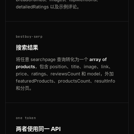
detailedRatings 以及示例评论。
bestbuy-serp
搜索结果
将任意 searchpage 查询转化为一个
array of
products
，包含 position、title、image、link、
price、ratings、reviewsCount 和 model，外加
featuredProducts、productsCount、resultInfo
和分页。
one token
两者使用同一 API