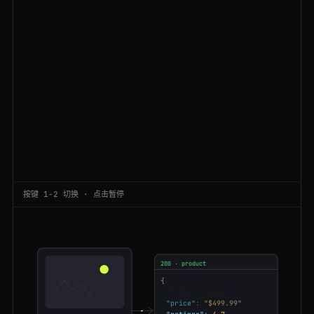
200
bestbuy.com
/site/all-laptops/abcat0502000.c
GB
58ms
200
bestbuy.com
/site/searchpage.jsp?st=gaming+chair
NL
128ms
200
bestbuy.com
/site/playstation-5-slim/6566787.p
GB
81ms
200
bestbuy.com
/site/playstation-5-slim/6566787.p
ES
192ms
301
bestbuy.com
/site/searchpage.jsp?st=air+fryer
ES
192ms
200
bestbuy.com
/site/searchpage.jsp?st=air+fryer
IN
55ms
按键 1-2 切换 · 点击暂停
200
bestbuy.com
/site/meta-quest-3-512gb/6596938.p
ES
192ms
301
bestbuy.com
/site/searchpage.jsp?st=gaming+chair
NL
115ms
200 · product
301
bestbuy.com
/site/televisions/abcat0101000.c
IN
146ms
{
"title"
:
"Quest 3"
200
bestbuy.com
/site/searchpage.jsp?st=wireless+earbuds
GB
51ms