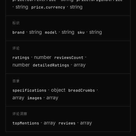
· string
· string
price.currency
标识
· string
· string
· string
brand
model
sku
评论
· number
·
ratings
reviewsCount
number
· array
detailedRatings
目录
· object
·
specifications
breadCrumbs
array
· array
images
评论洞察
· array
· array
topMentions
reviews