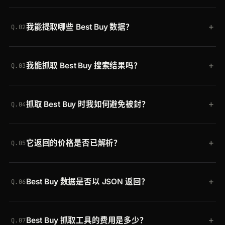
将 Best Buy 产品 URL 发送到 Crawlbase Crawling
+
我能提取哪些 Best Buy 数据？
API，附上你的令牌和
scraper=bestbuy-product-
Q.02
details
。Crawlbase 负责处理代理、渲染和机器人检
两款托管的抓取工具覆盖 Best Buy：
bestbuy-
测，并返回整洁的 JSON，包含 title、price、
+
我能抓取 Best Buy 搜索结果吗？
product-details
用于单个产品页面，
bestbuy-serp
brand、model、sku、ratings、reviewsCount、
Q.03
用于搜索结果页面，后者返回一个 products 数组，
specifications、breadCrumbs、images 和示例评
可以。将
scraper=bestbuy-serp
与一个
外加精选产品和分页。
论。
+
抓取 Best Buy 时我如何避免被封？
searchpage URL 搭配使用，即可获得一个 products
Q.04
数组，包含 position、title、image、link、price、
Crawlbase 将每个请求通过跨 30 个地区的轮换住宅
ratings、reviewsCount 和 model，外加
+
它返回的价格是否已解析？
IP 进行路由，渲染 JavaScript，并自动清除 Best
featuredProducts、productsCount、resultInfo 和分
Q.05
Buy 的机器人检测以及排队或等待页面。你无需管理
页。
是的。price 会以一个对象返回，拆分为
代理或解决验证挑战，Best Buy 变更其配置时也无需
+
Best Buy 数据是否以 JSON 返回？
currentPrice、originalPrice 和 currency，因此你无
维护。
Q.06
需解析字符串即可直接比较促销并跟踪折扣。
是的。两款 Best Buy 抓取工具都返回已解析的类型
+
Best Buy 抓取工具的费用是多少？
化 JSON。如果你更愿意自行解析，也可请求原始
Q.07