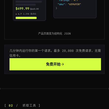
200
bestbuy.com
/site/playstation-5-slim/6566787.p
AU
213ms
$499.99
}
$649.99
★ 4.7
2,398
条评价
200
bestbuy.com
/site/dyson-v15-detect/6509057.p
GB
94ms
200
bestbuy.com
/site/searchpage.jsp?st=gaming+chair
DE
101ms
产品页面变为结构化 JSON
200
bestbuy.com
/site/playstation-5-slim/6566787.p
NL
179ms
200
bestbuy.com
/site/searchpage.jsp?st=robot+vacuum
DE
132ms
几分钟内运行你的第一个请求。最多 20,000 次免费请求，无需
信用卡。
200
bestbuy.com
/site/samsung-galaxy-s24-ultra/6570343.p
NL
46ms
免费开始
301
bestbuy.com
/site/televisions/abcat0101000.c
SG
148ms
301
bestbuy.com
/site/meta-quest-3-512gb/6596938.p
DE
119ms
200
bestbuy.com
/site/macbook-air-13-m3/6565837.p
BR
66ms
200
bestbuy.com
/site/lg-c4-65-oled-tv/6578039.p
SG
219ms
02
抓取工具
200
bestbuy.com
/site/all-laptops/abcat0502000.c
FR
131ms