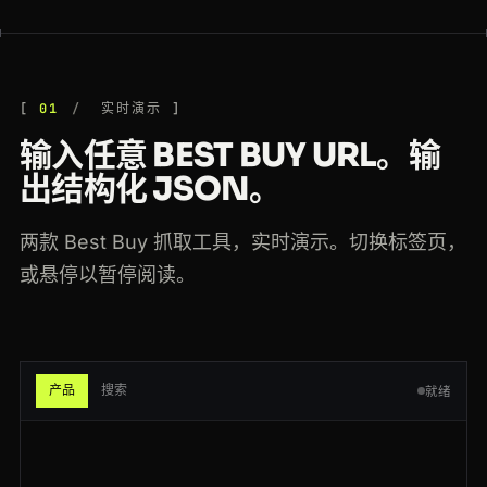
200
bestbuy.com
/site/samsung-galaxy-s24-ultra/6570343.p
NL
46ms
301
bestbuy.com
/site/televisions/abcat0101000.c
SG
148ms
301
bestbuy.com
/site/meta-quest-3-512gb/6596938.p
DE
119ms
01
实时演示
输入任意 BEST BUY URL。输
200
bestbuy.com
/site/macbook-air-13-m3/6565837.p
BR
66ms
出结构化 JSON。
200
bestbuy.com
/site/lg-c4-65-oled-tv/6578039.p
SG
219ms
两款 Best Buy 抓取工具，实时演示。切换标签页，
200
bestbuy.com
/site/all-laptops/abcat0502000.c
FR
131ms
或悬停以暂停阅读。
200
bestbuy.com
/site/searchpage.jsp?st=gaming+laptop
DE
112ms
200
bestbuy.com
/site/searchpage.jsp?st=wireless+earbuds
US
176ms
200
bestbuy.com
/site/televisions/abcat0101000.c
BR
141ms
产品
搜索
就绪
200
bestbuy.com
/site/searchpage.jsp?st=wireless+earbuds
IN
142ms
301
bestbuy.com
/site/meta-quest-3-512gb/6596938.p
GB
213ms