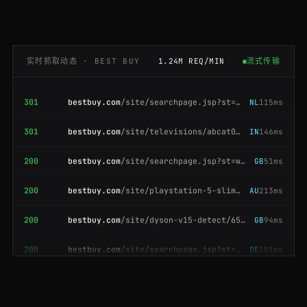
200
bestbuy.com
/site/searchpage.jsp?st=air+fryer
IN
55ms
bestbuy.com · 已通过验证码 · 200
200
bestbuy.com
/site/meta-quest-3-512gb/6596938.p
ES
192ms
实时抓取动态 · BEST BUY
1.24M REQ/MIN
流式传输
301
bestbuy.com
/site/searchpage.jsp?st=gaming+chair
NL
115ms
301
bestbuy.com
/site/televisions/abcat0101000.c
IN
146ms
200
bestbuy.com
/site/searchpage.jsp?st=wireless+earbuds
GB
51ms
200
bestbuy.com
/site/playstation-5-slim/6566787.p
AU
213ms
200
bestbuy.com
/site/dyson-v15-detect/6509057.p
GB
94ms
200
bestbuy.com
/site/searchpage.jsp?st=gaming+chair
DE
101ms
200
bestbuy.com
/site/playstation-5-slim/6566787.p
NL
179ms
200
bestbuy.com
/site/searchpage.jsp?st=robot+vacuum
DE
132ms