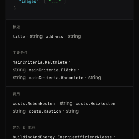
"images"
:
[
"..."
]
}
标题
· string
· string
title
address
主要条件
·
mainCriteria.Kaltmiete
string
·
mainCriteria.Fläche
string
· string
mainCriteria.Warmmiete
费用
· string
·
costs.Nebenkosten
costs.Heizkosten
string
· string
costs.Kaution
建筑 & 能耗
·
buildingAndEnergy.Energieeffizienzklasse