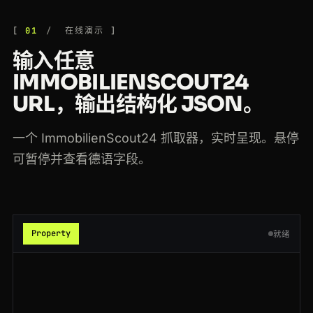
200
immobilienscout24.de
/Suche/de/bayern/muenchen/wohnung-kaufen
GB
190ms
01
在线演示
200
immobilienscout24.de
/Suche/de/nordrhein-westfalen/koeln/wohnung-mieten
DE
179ms
输入任意
200
immobilienscout24.de
/Suche/de/bayern/muenchen/wohnung-kaufen
IMMOBILIENSCOUT24
JP
146ms
URL，输出结构化 JSON。
200
immobilienscout24.de
/Suche/de/bayern/muenchen/wohnung-kaufen
JP
184ms
200
immobilienscout24.de
/Suche/de/baden-wuerttemberg/stuttgart/haus-kaufen
JP
210ms
一个 ImmobilienScout24 抓取器，实时呈现。悬停
可暂停并查看德语字段。
200
immobilienscout24.de
/expose/167174293
NL
158ms
200
immobilienscout24.de
/Suche/de/baden-wuerttemberg/stuttgart/haus-kaufen
GB
186ms
301
immobilienscout24.de
/expose/149837265
FR
57ms
Property
就绪
200
immobilienscout24.de
/expose/172640518
AU
97ms
200
immobilienscout24.de
/expose/158204913
NL
173ms