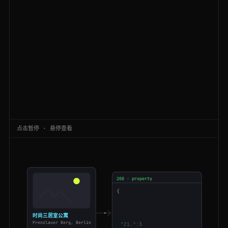
200
immobilienscout24.de
/expose/172640518
DE
210ms
200
immobilienscout24.de
/expose/168473920
AU
88ms
200
immobilienscout24.de
/Suche/de/hessen/frankfurt-am-main/wohnung-mieten
AU
101ms
200
immobilienscout24.de
/expose/163925074
DE
88ms
200
immobilienscout24.de
/Suche/de/baden-wuerttemberg/stuttgart/haus-kaufen
NL
52ms
200
immobilienscout24.de
/expose/172640518
FR
195ms
点击暂停 · 悬停查看
200
immobilienscout24.de
/expose/146730918
CA
163ms
200
immobilienscout24.de
/expose/149837265
CA
77ms
200
immobilienscout24.de
/expose/168473920
AU
126ms
200 · property
{
200
immobilienscout24.de
/expose/167174293
ES
90ms
"title"
:
"3-Zimmer"
"Kaltmiete"
:
"1.450 €"
时尚三居室公寓
"Fläche"
:
"84 m²"
200
immobilienscout24.de
/expose/146730918
BR
69ms
Prenzlauer Berg, Berlin