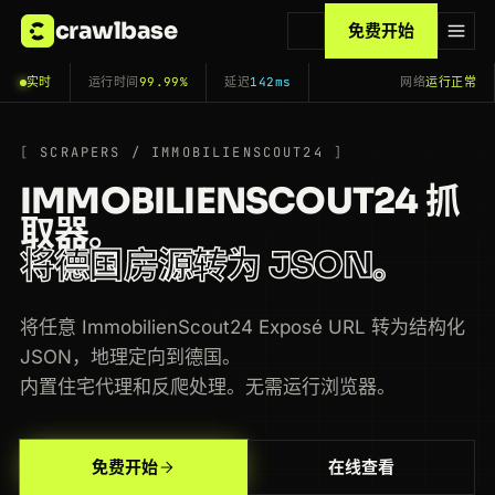
crawlbase
免费开始
实时
运行时间
99.99%
延迟
142ms
网络
运行正常
SCRAPERS / IMMOBILIENSCOUT24
IMMOBILIENSCOUT24 抓
取器。
将德国房源转为 JSON。
将任意 ImmobilienScout24 Exposé URL 转为结构化
JSON，地理定向到德国。
内置住宅代理和反爬处理。无需运行浏览器。
200
immobilienscout24.de
/Suche/de/baden-wuerttemberg/stuttgart/haus-kaufen
JP
210ms
免费开始
在线查看