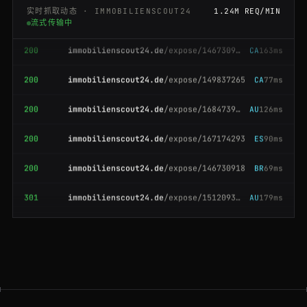
实时抓取动态 · IMMOBILIENSCOUT24
1.24M REQ/MIN
流式传输中
200
immobilienscout24.de
/expose/146730918
CA
163ms
200
immobilienscout24.de
/expose/149837265
CA
77ms
200
immobilienscout24.de
/expose/168473920
AU
126ms
200
immobilienscout24.de
/expose/167174293
ES
90ms
200
immobilienscout24.de
/expose/146730918
BR
69ms
301
immobilienscout24.de
/expose/151209384
AU
179ms
200
immobilienscout24.de
/Suche/de/bayern/muenchen/wohnung-kaufen
CA
151ms
200
immobilienscout24.de
/expose/168473920
FR
105ms
200
immobilienscout24.de
/Suche/de/hessen/frankfurt-am-main/wohnung-mieten
AU
132ms
200
immobilienscout24.de
/expose/163925074
DE
186ms