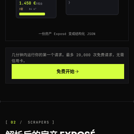
1.450 €
}
冷租金
301
immobilienscout24.de
/expose/151209384
AU
179ms
3室
84 m²
200
immobilienscout24.de
/Suche/de/bayern/muenchen/wohnung-kaufen
CA
151ms
200
immobilienscout24.de
/expose/168473920
一份房产 Exposé 变成结构化 JSON
FR
105ms
200
immobilienscout24.de
/Suche/de/hessen/frankfurt-am-main/wohnung-mieten
AU
132ms
几分钟内运行你的第一个请求。最多 20,000 次免费请求，无需
200
immobilienscout24.de
/expose/163925074
DE
186ms
信用卡。
免费开始
200
immobilienscout24.de
/Suche/de/bayern/muenchen/wohnung-kaufen
GB
190ms
200
immobilienscout24.de
/Suche/de/nordrhein-westfalen/koeln/wohnung-mieten
DE
179ms
200
immobilienscout24.de
/Suche/de/bayern/muenchen/wohnung-kaufen
JP
146ms
200
immobilienscout24.de
/Suche/de/bayern/muenchen/wohnung-kaufen
JP
184ms
02
SCRAPERS