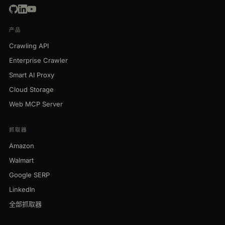
产品
Crawling API
Enterprise Crawler
Smart AI Proxy
Cloud Storage
Web MCP Server
抓取器
Amazon
Walmart
Google SERP
LinkedIn
全部抓取器