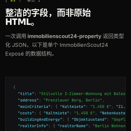
03
输出
整洁的字段，而非原始
HTML。
一次调用
immobilienscout24-property
返回类型
化 JSON。以下是单个 ImmobilienScout24
Exposé 的数据结构。
{
"title"
:
"Stilvolle 3-Zimmer-Wohnung mit Balkon"
"address"
:
"Prenzlauer Berg, Berlin"
,
"mainCriteria"
:
{
"Kaltmiete"
:
"1.450 €"
,
"Zi."
:
"costs"
:
{
"Kaltmiete"
:
"1.450 €"
,
"Nebenkosten"
"buildingAndEnergy"
:
{
"Objektzustand"
:
"Gepfleg
"realtorInfo"
:
{
"realtorName"
:
"Berlin Wohnen G