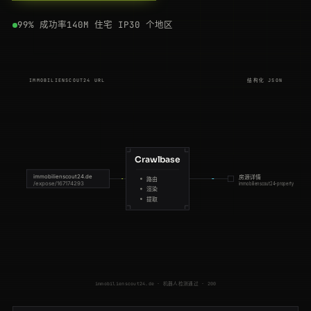
200
immobilienscout24.de
/expose/167174293
NL
158ms
99% 成功率
140M 住宅 IP
30 个地区
200
immobilienscout24.de
/Suche/de/baden-wuerttemberg/stuttgart/haus-kaufen
GB
186ms
301
immobilienscout24.de
/expose/149837265
FR
57ms
IMMOBILIENSCOUT24 URL
结构化 JSON
200
immobilienscout24.de
/expose/172640518
AU
97ms
200
immobilienscout24.de
/expose/158204913
NL
173ms
200
immobilienscout24.de
/expose/172640518
DE
210ms
Crawlbase
immobilienscout24.de
房源详情
路由
/expose/167174293
immobilienscout24-property
200
immobilienscout24.de
/expose/168473920
AU
88ms
渲染
提取
200
immobilienscout24.de
/Suche/de/hessen/frankfurt-am-main/wohnung-mieten
AU
101ms
200
immobilienscout24.de
/expose/163925074
DE
88ms
200
immobilienscout24.de
/Suche/de/baden-wuerttemberg/stuttgart/haus-kaufen
NL
52ms
immobilienscout24.de · 机器人检测通过 · 200
200
immobilienscout24.de
/expose/172640518
FR
195ms