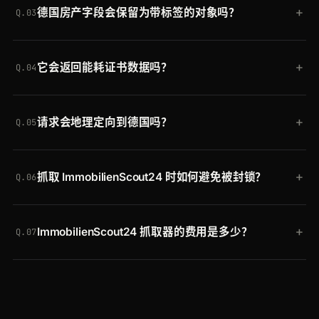
+
德国房产字段会保留为带标签的对象吗？
Exposé 作为结构化 JSON 返回，包括 title、
title、address、mainCriteria、costs、
Q.03
address、mainCriteria（Kaltmiete、Zi.、Fläche、
locationCriteria、buildingAndEnergy、realtorInfo
会。mainCriteria、costs、locationCriteria 和
Warmmiete）、costs、locationCriteria、
和 images 的整洁 JSON。
+
它会返回能耗证书数据吗？
buildingAndEnergy 会作为带标签的对象返回，保留
buildingAndEnergy、description、position、
Q.04
原始德语键，因此像 Kaltmiete、Warmmiete、
facilities、realtorInfo 和 breadCrumbs。
会。buildingAndEnergy 会解析出
Nebenkosten 和 Kaution 这样的值可直接映射到你的
+
请求会地理定向到德国吗？
Energieausweis、Energieausweistyp、
模型中。
Q.05
Endenergieverbrauch 和 Energieeffizienzklasse，
会。每个请求都通过德国住宅 IP 路由，因此你收到的
因此你无需手工阅读 Exposé 即可构建能效数据集。
+
抓取 ImmobilienScout24 时如何避免被封锁？
正是德国访客所见的房源，包含本地定价和可用情
Q.06
况。
Crawlbase 会将每个请求通过轮换的德国住宅 IP 路
+
ImmobilienScout24 抓取器的费用是多少？
由，渲染 JavaScript，并自动清除同意墙和机器人校
Q.07
验。你无需管理代理或破解 CAPTCHA，当
你可以免费开始，赠送最多 20,000 次请求，无需信
ImmobilienScout24 变更其反爬设置时也没有任何需
用卡。付费套餐随用量扩展，同一个令牌可在每个
要维护的东西。
Crawlbase 抓取器和 Crawling API 上通用。