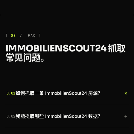
08
FAQ
IMMOBILIENSCOUT24 抓取
常见问题。
+
如何抓取一条 ImmobilienScout24 房源？
Q.01
带上你的令牌和
scraper=immobilienscout24-
+
我能提取哪些 ImmobilienScout24 数据？
property
，将 ImmobilienScout24 Exposé URL 发送
Q.02
到 Crawlbase Crawling API。Crawlbase 会处理德
immobilienscout24-property
抓取器将完整的
国代理、渲染、同意墙和机器人校验，并返回包含