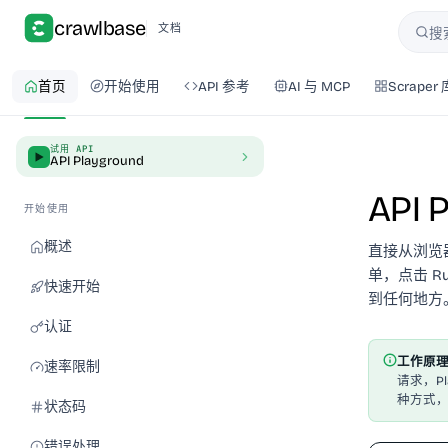
crawlbase
文档
搜
搜索
首页
开始使用
API 参考
AI 与 MCP
Scraper 
试用 API
API Playground
API 
开始使用
概述
直接从浏览器测
单，点击 R
快速开始
到任何地方
认证
工作原
速率限制
请求，P
种方式
状态码
错误处理