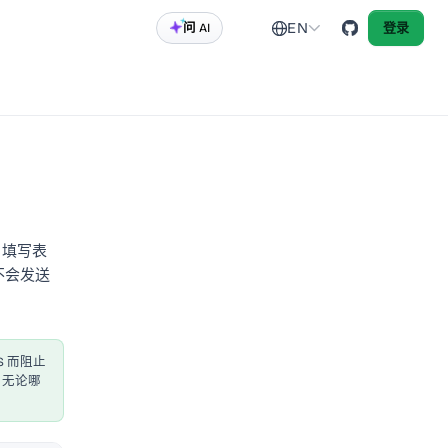
EN
问 AI
登录
t，填写表
不会发送
S 而阻止
。无论哪