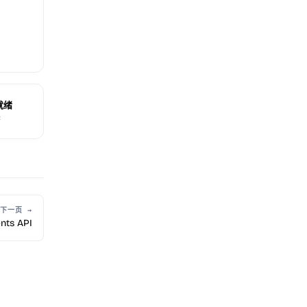
就绪
展
下一页 →
nts API