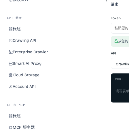
请求
API 参考
Token
概述
Crawling API
从您
Enterprise Crawler
API
Smart AI Proxy
Cloud Storage
CURL
Account API
填写表单
AI 与 MCP
概述
MCP 服务器