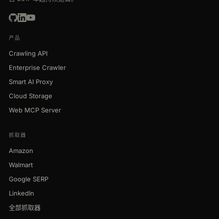
产品
Crawling API
Enterprise Crawler
Smart AI Proxy
Cloud Storage
Web MCP Server
抓取器
Amazon
Walmart
Google SERP
LinkedIn
全部抓取器