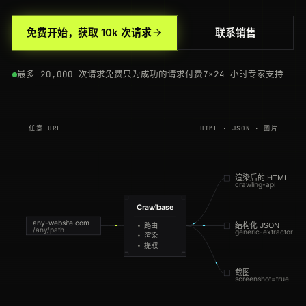
免费开始，获取 10k 次请求
联系销售
最多 20,000 次请求免费
只为成功的请求付费
7×24 小时专家支持
任意 URL
HTML · JSON · 图片
渲染后的 HTML
crawling-api
Crawlbase
any-website.com
结构化 JSON
路由
/any/path
generic-extractor
渲染
提取
截图
screenshot=true