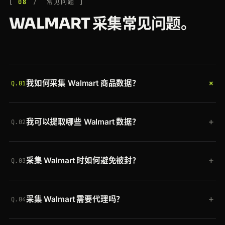
08
常见问题
WALMART 采集常见问题。
+
我如何采集 Walmart 商品数据？
Q.01
携带你的令牌和
scraper=walmart-product-
+
我可以提取哪些 Walmart 数据？
details
，将 Walmart 商品 URL 发送到 Crawlbase
Q.02
Crawling API。Crawlbase 会处理代理、渲染和反爬
三个托管采集器覆盖 Walmart：
walmart-product-
检查，并返回干净的 JSON，其中包含 title、
+
采集 Walmart 时如何避免被封？
details
用于商品页面，
walmart-serp
用于搜索结
brand、price、ratings、reviewsCount、soldBy、
Q.03
果，
walmart-category
用于分类和浏览页面。
deliveryOption、images 和 features 等字段。
Crawlbase 会将每个请求通过覆盖 30 个地区的轮换
+
采集 Walmart 需要代理吗？
住宅 IP 转发，在需要时渲染 JavaScript，并自动清
Q.04
除机器人检查。你无需管理代理或求解 CAPTCHA，
不需要。跨 1.4 亿住宅 IP 的代理轮换和地理定位是