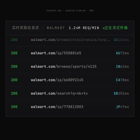
200
walmart.com
/ip/120459983
SG
73ms
walmart.com · captcha cleared · 200
200
walmart.com
/ip/660092145
GB
80ms
实时抓取信息流 · WALMART
1.24M REQ/MIN
正在流式传输
200
walmart.com
/browse/electronics/tvs/3944
US
101ms
200
walmart.com
/ip/55088165
AU
73ms
200
walmart.com
/browse/sports/4125
IN
62ms
200
walmart.com
/ip/660092145
CA
78ms
200
walmart.com
/search?q=4k+tv
GB
201ms
200
walmart.com
/ip/778812003
JP
47ms
200
walmart.com
/browse/electronics/tvs/3944
ES
210ms
200
walmart.com
/search?q=air+fryer
IN
129ms
200
walmart.com
/ip/445120087
CA
175ms