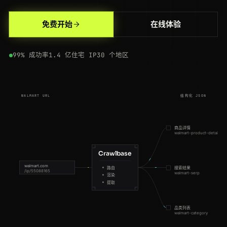
200
walmart.com
/ip/660092145
CA
106ms
免费开始
在线体验
200
walmart.com
/search?q=4k+tv
CA
194ms
99% 成功率
1.4 亿住宅 IP
30 个地区
200
walmart.com
/ip/778812003
GB
73ms
200
walmart.com
/browse/electronics/tvs/3944
IN
112ms
WALMART URL
结构化 JSON
200
walmart.com
/ip/120459983
IN
152ms
200
walmart.com
/ip/445120087
BR
81ms
商品详情
walmart-product-details
301
walmart.com
/browse/toys/4171
IN
150ms
Crawlbase
200
walmart.com
/cp/grocery/976759
US
165ms
walmart.com
路由
搜索结果
/ip/55088165
walmart-serp
渲染
提取
200
walmart.com
/ip/778812003
US
149ms
200
walmart.com
/browse/sports/4125
BR
141ms
品类列表
walmart-category