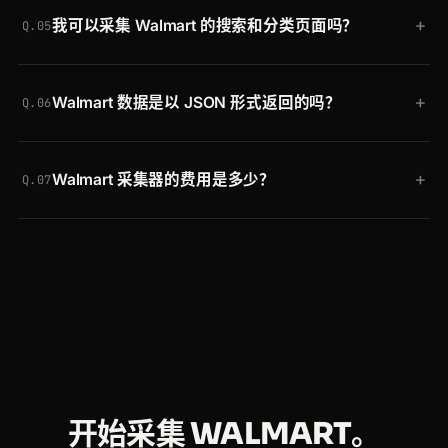
Walmart 变更其反爬设置时你也无需维护任何内容。
+
我可以采集 Walmart 的搜索和分类页面吗？
Walmart 采集器的一部分。你发送一个 URL，即可收
Q.05
到结构化数据。
可以。使用
walmart-serp
将搜索 URL 解析为商品列
+
Walmart 数据是以 JSON 形式返回的吗？
表，使用
walmart-category
读取任意分类或浏览页
Q.06
面，每个商品均带有位置、标题、价格、评分和库存
是的。每个 Walmart 采集器都会返回已解析的类型化
状态，以及结果数量和分页。
+
Walmart 采集器的费用是多少？
JSON。如果你更愿意自行解析，也可以请求原始
Q.07
HTML。
你可以免费开始，含最多 20,000 次请求且无需信用
卡。付费套餐随用量扩展，同一个令牌可在每个
Crawlbase 采集器和 Crawling API 中通用。
开始采集 WALMART。