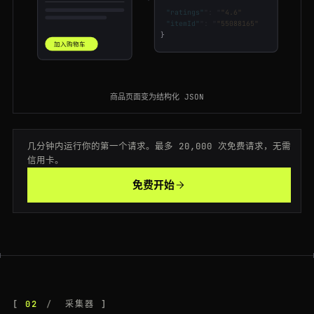
"price"
": "
"$248.00"
"ratings"
": "
"4.6"
"itemId"
": "
"55088165"
200
walmart.com
/search?q=4k+tv
GB
201ms
}
加入购物车
200
walmart.com
/ip/778812003
JP
47ms
200
walmart.com
/browse/electronics/tvs/3944
ES
210ms
商品页面变为结构化 JSON
200
walmart.com
/search?q=air+fryer
IN
129ms
几分钟内运行你的第一个请求。最多 20,000 次免费请求，无需
200
walmart.com
/ip/445120087
CA
175ms
信用卡。
200
walmart.com
/search?q=air+fryer
SG
161ms
免费开始
404
walmart.com
/search?q=gaming+laptop
FR
143ms
404
walmart.com
/ip/120459983
GB
164ms
200
walmart.com
/search?q=gaming+laptop
GB
216ms
200
walmart.com
/ip/304561120
SG
154ms
02
采集器