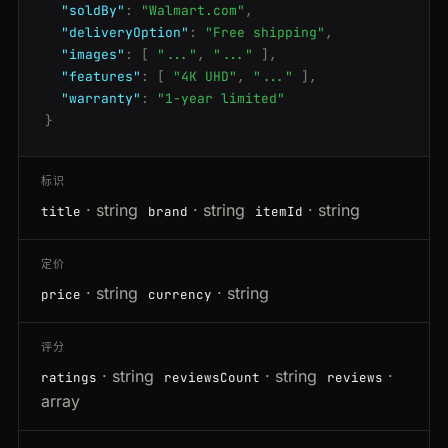
"soldBy"
:
"Walmart.com"
,
"deliveryOption"
:
"Free shipping"
,
"images"
:
[
"..."
,
"..."
],
"features"
:
[
"4K UHD"
,
"..."
],
"warranty"
:
"1-year limited"
}
标识
· string
· string
· string
title
brand
itemId
定价
· string
· string
price
currency
评分
· string
· string
·
ratings
reviewsCount
reviews
array