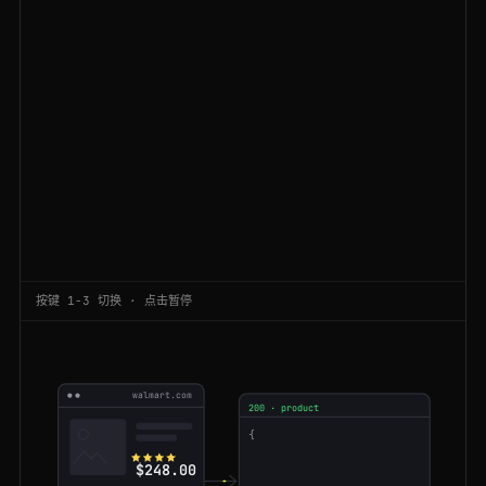
200
walmart.com
/ip/445120087
BR
81ms
301
walmart.com
/browse/toys/4171
IN
150ms
200
walmart.com
/cp/grocery/976759
US
165ms
200
walmart.com
/ip/778812003
US
149ms
200
walmart.com
/browse/sports/4125
BR
141ms
200
walmart.com
/ip/120459983
SG
73ms
200
walmart.com
/ip/660092145
GB
80ms
按键 1-3 切换 · 点击暂停
200
walmart.com
/browse/electronics/tvs/3944
US
101ms
200
walmart.com
/ip/55088165
AU
73ms
walmart.com
200 · product
200
walmart.com
/browse/sports/4125
IN
62ms
{
"title"
": "
"4K Roku TV"
$248.00
"brand"
": "
"onn."
200
walmart.com
/ip/660092145
CA
78ms