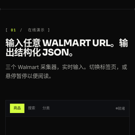
200
walmart.com
/search?q=air+fryer
SG
161ms
404
walmart.com
/search?q=gaming+laptop
FR
143ms
01
在线演示
404
walmart.com
/ip/120459983
GB
164ms
输入任意 WALMART URL。输
200
walmart.com
/search?q=gaming+laptop
GB
216ms
出结构化 JSON。
200
walmart.com
/ip/304561120
SG
154ms
三个 Walmart 采集器，实时输入。切换标签页，或
200
walmart.com
/ip/660092145
CA
106ms
悬停暂停以便阅读。
200
walmart.com
/search?q=4k+tv
CA
194ms
200
walmart.com
/ip/778812003
GB
73ms
商品
搜索
分类
就绪
200
walmart.com
/browse/electronics/tvs/3944
IN
112ms
200
walmart.com
/ip/120459983
IN
152ms