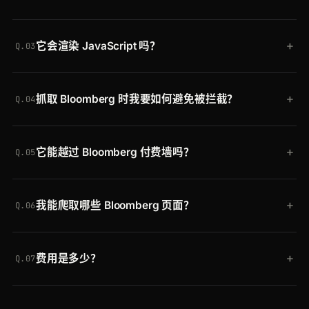
宅代理，在真实浏览器中渲染页面，清除爬虫和人机
可以。默认情况下 Crawling API 返回渲染后的
验证检查，并返回完整渲染的 HTML。添加
+
它会渲染 JavaScript 吗？
HTML；添加 generic extractor（
scraper=generic-
scraper=generic-extractor
即可改为获取结构化
Q.03
extractor
）即可以 JSON 形式接收标题、元信息、
JSON。
会。真实浏览器会执行页面，因此由 JavaScript 渲
内容、图片和链接，或自行解析 HTML。
+
抓取 Bloomberg 时我要如何避免被拦截？
染的文章正文、行情和市场组件都会被捕获，而不仅
Q.04
仅是初始 HTML。
Crawlbase 会将每个请求通过跨 30 个地区轮换的住
+
它能越过 Bloomberg 付费墙吗？
宅 IP 进行路由，并自动清除爬虫墙和人机验证挑战。
Q.05
你无需管理代理或解决 CAPTCHA，Bloomberg 变更
Crawling API 读取公开可见的页面，无需登录，因此
其设置时也没有任何东西需要维护。
+
我能爬取哪些 Bloomberg 页面？
你会收到未登录访客所能看到的内容：标题、导语、
Q.06
元数据以及无需订阅即可加载的那部分文章。
任意公开 URL：新闻和评论文章、行情和市场页面、
+
费用是多少？
科技和新闻通讯板块，以及板块索引页。同一个 API
Q.07
也适用于任何其他站点。
免费开始，含最多 20,000 次请求，无需信用卡。付