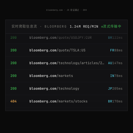
200
bloomberg.com
/news/articles/2026-01-14/fed-holds-rates-steady
CA
150ms
bloomberg.com · JS 验证通过 · 200
200
bloomberg.com
/news/articles/2026-01-15/markets-wrap
IN
139ms
实时爬取信息流 · BLOOMBERG
1.24M REQ/MIN
流式传输中
200
bloomberg.com
/quote/USDJPY:CUR
BR
122ms
200
bloomberg.com
/quote/TSLA:US
FR
88ms
200
bloomberg.com
/technology/articles/2026-01-11/ai-chip-demand-surges
AU
147ms
200
bloomberg.com
/markets
IN
78ms
200
bloomberg.com
/technology
JP
205ms
404
bloomberg.com
/markets/stocks
BR
170ms
404
bloomberg.com
/quote/SPX:IND
AU
189ms
200
bloomberg.com
/quote/USDJPY:CUR
AU
153ms
200
bloomberg.com
/quote/USDJPY:CUR
ES
125ms