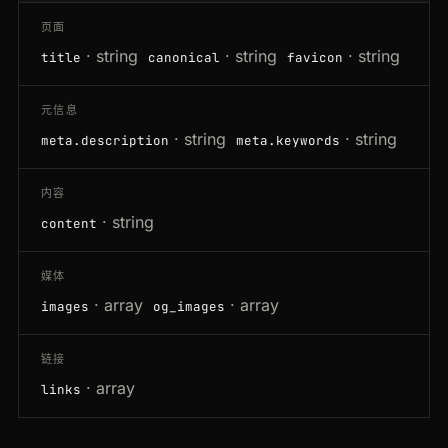
页面
· string
· string
· string
title
canonical
favicon
元信息
· string
· string
meta.description
meta.keywords
内容
· string
content
媒体
· array
· array
images
og_images
链接
· array
links