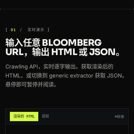
200
bloomberg.com
/technology
FR
76ms
200
bloomberg.com
/opinion/articles/2026-01-10/markets-are-mispricing-risk
SG
180ms
01
实时演示
200
bloomberg.com
/quote/AAPL:US
US
167ms
输入任意 BLOOMBERG
200
bloomberg.com
/news/articles/2026-01-15/markets-wrap
AU
175ms
URL，输出 HTML 或 JSON。
404
bloomberg.com
/quote/SPX:IND
SG
79ms
Crawling API，实时逐字输出。获取渲染后的
301
bloomberg.com
/news/articles/2026-01-15/markets-wrap
AU
148ms
HTML，或切换到 generic extractor 获取 JSON。
悬停即可暂停并阅读。
200
bloomberg.com
/quote/SPX:IND
BR
197ms
200
bloomberg.com
/quote/AAPL:US
JP
114ms
200
bloomberg.com
/quote/BTC:CUR
US
55ms
渲染的 HTML
提取
就绪
200
bloomberg.com
/news/articles/2026-01-15/markets-wrap
DE
122ms