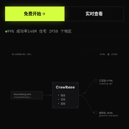
301
bloomberg.com
/news/articles/2026-01-15/markets-wrap
AU
148ms
免费开始
实时查看
200
bloomberg.com
/quote/SPX:IND
BR
197ms
99% 成功率
140M 住宅 IP
30 个地区
200
bloomberg.com
/quote/AAPL:US
JP
114ms
200
bloomberg.com
/quote/BTC:CUR
US
55ms
BLOOMBERG URL
HTML 或 JSON
200
bloomberg.com
/news/articles/2026-01-15/markets-wrap
DE
122ms
200
bloomberg.com
/news/articles/2026-01-12/oil-climbs-on-supply-fears
NL
217ms
200
bloomberg.com
/news/articles/2026-01-12/oil-climbs-on-supply-fears
NL
152ms
已渲染 HTML
crawling-api
Crawlbase
200
bloomberg.com
/news/articles/2026-01-15/markets-wrap
GB
159ms
bloomberg.com
路由
/news/articles/…
渲染
提取
200
bloomberg.com
/quote/TSLA:US
DE
156ms
结构化 JSON
generic-extractor
200
bloomberg.com
/quote/TSLA:US
US
210ms