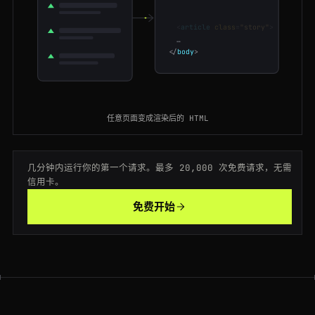
<
html
>
<
body
>
200
bloomberg.com
/technology
JP
205ms
<
article
class
=
"story"
>
…
</
body
>
404
bloomberg.com
/markets/stocks
BR
170ms
404
bloomberg.com
/quote/SPX:IND
AU
189ms
200
bloomberg.com
/quote/USDJPY:CUR
AU
153ms
任意页面变成渲染后的 HTML
200
bloomberg.com
/quote/USDJPY:CUR
ES
125ms
几分钟内运行你的第一个请求。最多 20,000 次免费请求，无需
200
bloomberg.com
/technology
FR
76ms
信用卡。
免费开始
200
bloomberg.com
/opinion/articles/2026-01-10/markets-are-mispricing-risk
SG
180ms
200
bloomberg.com
/quote/AAPL:US
US
167ms
200
bloomberg.com
/news/articles/2026-01-15/markets-wrap
AU
175ms
404
bloomberg.com
/quote/SPX:IND
SG
79ms