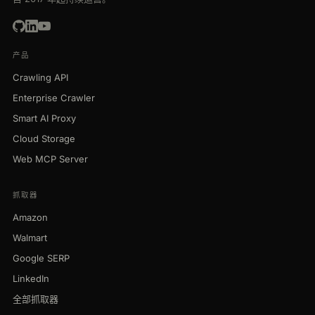
产品
Crawling API
Enterprise Crawler
Smart AI Proxy
Cloud Storage
Web MCP Server
抓取器
Amazon
Walmart
Google SERP
LinkedIn
全部抓取器