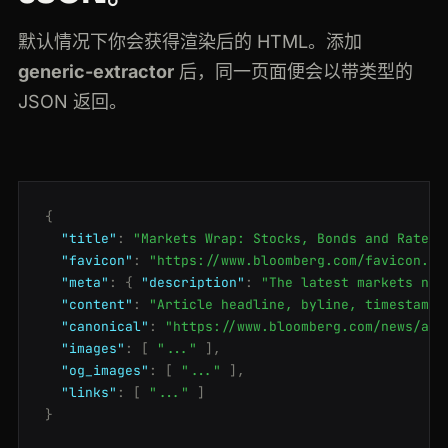
默认情况下你会获得渲染后的 HTML。添加
generic-extractor
后，同一页面便会以带类型的
JSON 返回。
{
"title"
:
"Markets Wrap: Stocks, Bonds and Rates 
"favicon"
:
"https://www.bloomberg.com/favicon.ic
"meta"
:
{
"description"
:
"The latest markets new
"content"
:
"Article headline, byline, timestamp 
"canonical"
:
"https://www.bloomberg.com/news/art
"images"
:
[
"..."
],
"og_images"
:
[
"..."
],
"links"
:
[
"..."
]
}