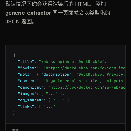
默认情况下你会获得渲染后的 HTML。添加
generic-extractor
同一页面就会以类型化的
JSON 返回。
{
"title"
:
"web scraping at DuckDuckGo"
,
"favicon"
:
"https://duckduckgo.com/favicon.ico"
,
"meta"
:
{
"description"
:
"DuckDuckGo. Privacy, s
"content"
:
"Organic results, titles, snippets an
"canonical"
:
"https://duckduckgo.com/?q=web+scra
"images"
:
[
"..."
],
"og_images"
:
[
"..."
],
"links"
:
[
"..."
]
}
页面