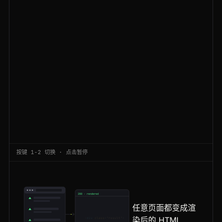
200
duckduckgo.com
/?q=ecommerce+platform&t=h_
AU
172ms
200
duckduckgo.com
/?q=web+scraping
FR
175ms
200
duckduckgo.com
/html/?q=seo+tools
CA
195ms
200
duckduckgo.com
/?q=data+pipeline&t=h_
ES
84ms
200
duckduckgo.com
/html/?q=best+vpn
SG
167ms
200
duckduckgo.com
/?q=web+scraping
US
90ms
200
duckduckgo.com
/html/?q=seo+tools
ES
176ms
按键 1-2 切换 · 点击暂停
200
duckduckgo.com
/html/?q=privacy+browser
DE
117ms
301
duckduckgo.com
/?q=residential+proxy
IN
57ms
200 · rendered
200
duckduckgo.com
/?q=web+scraping
US
59ms
<
!DOCTYPE html
>
任意页面都变成渲
<
html
>
<
body
>
200
duckduckgo.com
/?q=residential+proxy
BR
81ms
染后的 HTML
<
div
class
=
"result"
>