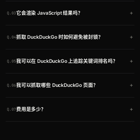
可以。默认情况下 Crawling API 返回渲染后的
返回自然搜索结果就位的完整渲染 HTML。添加
+
它会渲染 JavaScript 结果吗？
HTML；添加 generic extractor（
scraper=generic-
scraper=generic-extractor
即可改为获取结构化
Q.03
extractor
）即可获得标题、元信息、内容、图片和链
JSON。
会。DuckDuckGo 使用 JavaScript 动态加载结果。
接等 JSON，或自行解析 HTML 以获取结果标题、摘
+
抓取 DuckDuckGo 时如何避免被封锁？
真实浏览器会执行页面，因此自然搜索结果会在捕获
要和 URL。
Q.04
前完成渲染，而不仅仅是初始的页面外壳。
Crawlbase 将每个请求通过 30 个地区轮换的住宅 IP
+
我可以在 DuckDuckGo 上追踪关键词排名吗？
发送，并自动清除机器人检测和速率限制。你无需管
Q.05
理代理或破解 CAPTCHA，DuckDuckGo 更改其设置
可以。按查询和地区定时抓取结果 URL，然后从
时也无需维护。
+
我可以抓取哪些 DuckDuckGo 页面？
HTML 或 JSON 中读取排名靠前的结果标题和
Q.06
URL，以追踪位置随时间的变化。
任意公开的结果 URL：标准查询、HTML 端点、网页
+
费用是多少？
和新闻垂直搜索，以及按地区或时间过滤的搜索。同
Q.07
一个 API 同样适用于任何其他站点。
免费开始，包含最多 20,000 次请求且无需信用卡。
付费套餐随用量扩展，同一个令牌可跨 Crawling API