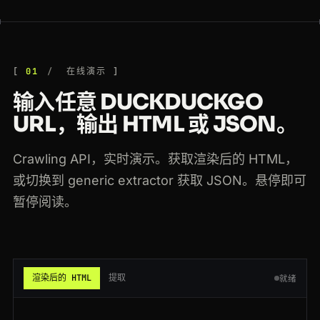
200
duckduckgo.com
/?q=web+scraping+api&ia=web
GB
186ms
200
duckduckgo.com
/html/?q=best+vpn
BR
173ms
01
在线演示
200
duckduckgo.com
/?q=crm+software
ES
49ms
输入任意 DUCKDUCKGO
200
duckduckgo.com
/?q=electric+cars&ia=web
SG
52ms
URL，输出 HTML 或 JSON。
200
duckduckgo.com
/?q=web+scraping
AU
91ms
Crawling API，实时演示。获取渲染后的 HTML，
200
duckduckgo.com
/?q=web+scraping+api&ia=web
BR
134ms
或切换到 generic extractor 获取 JSON。悬停即可
暂停阅读。
200
duckduckgo.com
/html/?q=seo+tools
AU
114ms
200
duckduckgo.com
/?q=residential+proxy
DE
109ms
200
duckduckgo.com
/?q=crm+software
ES
95ms
渲染后的 HTML
提取
就绪
200
duckduckgo.com
/?q=ecommerce+platform&t=h_
IN
126ms