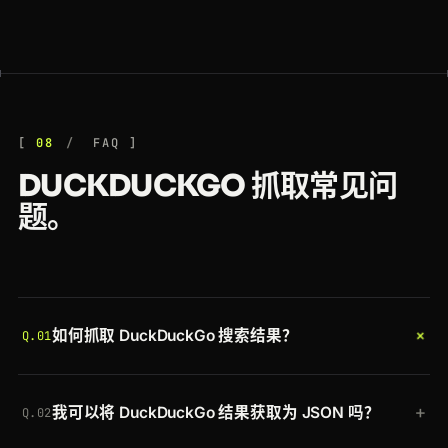
08
FAQ
DUCKDUCKGO 抓取常见问
题。
+
如何抓取 DuckDuckGo 搜索结果？
Q.01
携带你的令牌将 DuckDuckGo 结果 URL 发送到
+
我可以将 DuckDuckGo 结果获取为 JSON 吗？
Crawlbase Crawling API。Crawlbase 会轮换住宅代
Q.02
理，在真实浏览器中渲染页面，清除机器人检测，并