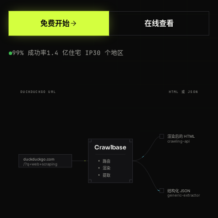
200
duckduckgo.com
/?q=web+scraping+api&ia=web
BR
134ms
免费开始
在线查看
200
duckduckgo.com
/html/?q=seo+tools
AU
114ms
99% 成功率
1.4 亿住宅 IP
30 个地区
200
duckduckgo.com
/?q=residential+proxy
DE
109ms
200
duckduckgo.com
/?q=crm+software
ES
95ms
DUCKDUCKGO URL
HTML 或 JSON
200
duckduckgo.com
/?q=ecommerce+platform&t=h_
IN
126ms
200
duckduckgo.com
/?q=ecommerce+platform&t=h_
AU
172ms
200
duckduckgo.com
/?q=web+scraping
FR
175ms
渲染后的 HTML
crawling-api
Crawlbase
200
duckduckgo.com
/html/?q=seo+tools
CA
195ms
duckduckgo.com
路由
/?q=web+scraping
渲染
提取
200
duckduckgo.com
/?q=data+pipeline&t=h_
ES
84ms
结构化 JSON
generic-extractor
200
duckduckgo.com
/html/?q=best+vpn
SG
167ms