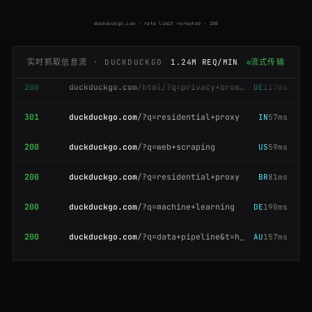
200
duckduckgo.com
/?q=web+scraping
US
90ms
duckduckgo.com · rate limit rerouted · 200
200
duckduckgo.com
/html/?q=seo+tools
ES
176ms
实时抓取信息流 · DUCKDUCKGO
1.24M REQ/MIN
流式传输
200
duckduckgo.com
/html/?q=privacy+browser
DE
117ms
301
duckduckgo.com
/?q=residential+proxy
IN
57ms
200
duckduckgo.com
/?q=web+scraping
US
59ms
200
duckduckgo.com
/?q=residential+proxy
BR
81ms
200
duckduckgo.com
/?q=machine+learning
DE
190ms
200
duckduckgo.com
/?q=data+pipeline&t=h_
AU
157ms
200
duckduckgo.com
/?q=web+scraping+api&ia=web
DE
187ms
200
duckduckgo.com
/html/?q=seo+tools
IN
106ms
200
duckduckgo.com
/html/?q=privacy+browser
AU
197ms