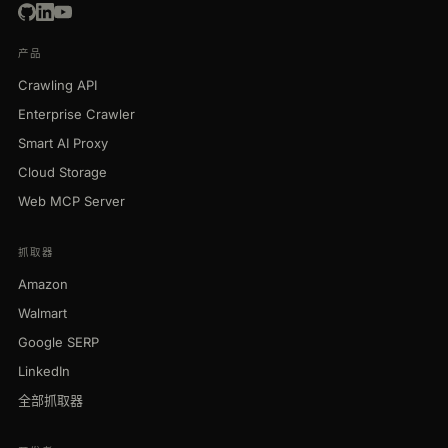
产品
Crawling API
Enterprise Crawler
Smart AI Proxy
Cloud Storage
Web MCP Server
抓取器
Amazon
Walmart
Google SERP
LinkedIn
全部抓取器