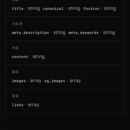
· string
· string
· string
title
canonical
favicon
元信息
· string
· string
meta.description
meta.keywords
内容
· string
content
媒体
· array
· array
images
og_images
链接
· array
links