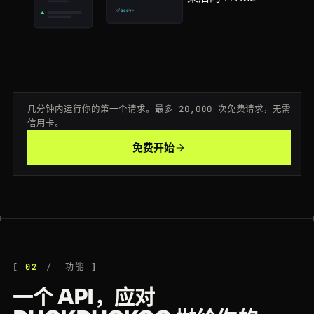
…
</
body
>
200
duckduckgo.com
/?q=machine+learning
DE
190ms
200
duckduckgo.com
/?q=data+pipeline&t=h_
AU
157ms
200
duckduckgo.com
/?q=web+scraping+api&ia=web
DE
187ms
几分钟内运行你的第一个请求。最多 20,000 次免费请求，无需
200
duckduckgo.com
/html/?q=seo+tools
IN
106ms
信用卡。
200
duckduckgo.com
/html/?q=privacy+browser
AU
197ms
免费开始
200
duckduckgo.com
/?q=web+scraping+api&ia=web
GB
186ms
200
duckduckgo.com
/html/?q=best+vpn
BR
173ms
200
duckduckgo.com
/?q=crm+software
ES
49ms
200
duckduckgo.com
/?q=electric+cars&ia=web
SG
52ms
02
功能
一个 API，应对
200
duckduckgo.com
/?q=web+scraping
AU
91ms