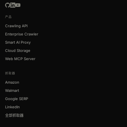
产品
Crawling API
Enterprise Crawler
Smart AI Proxy
Cloud Storage
Web MCP Server
抓取器
Amazon
Walmart
Google SERP
LinkedIn
全部抓取器