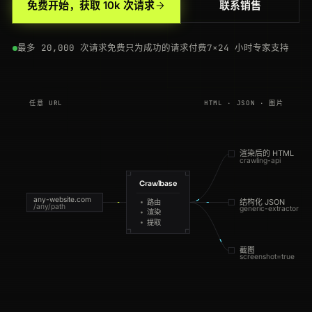
免费开始，获取 10k 次请求
联系销售
最多 20,000 次请求免费
只为成功的请求付费
7×24 小时专家支持
任意 URL
HTML · JSON · 图片
渲染后的 HTML
crawling-api
Crawlbase
any-website.com
结构化 JSON
路由
/any/path
generic-extractor
渲染
提取
截图
screenshot=true