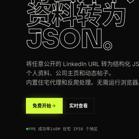
资料转为
200
linkedin.com
/in/satyanadella
JSON。
200
linkedin.com
/in/williamhgates
200
linkedin.com
/in/jeffweiner08
200
linkedin.com
/in/kaitlyn-owen
将任意公开的 LinkedIn URL 转为结构化 J
个人资料、公司主页和动态帖子。
200
linkedin.com
/in/jeffweiner08
内置住宅代理和反爬处理。无需运行浏览器
200
linkedin.com
/feed/update/urn:li:
200
linkedin.com
/company/microsoft
免费开始
实时查看
200
linkedin.com
/company/openai
99% 成功率
140M 住宅 IP
30 个地区
404
linkedin.com
/in/jeffweiner08