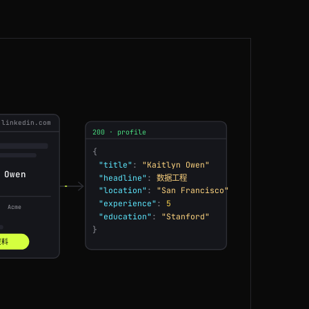
SG
190ms
DE
187ms
IN
180ms
US
162ms
linkedin.com
200 · profile
GB
176ms
{
 Owen
"headline"
:
数据工程
SG
191ms
"location"
:
"San Francisco"
"experience"
:
5
Acme
JP
43ms
"education"
:
"Stanford"
}
CA
47ms
资料
CA
47ms
FR
219ms