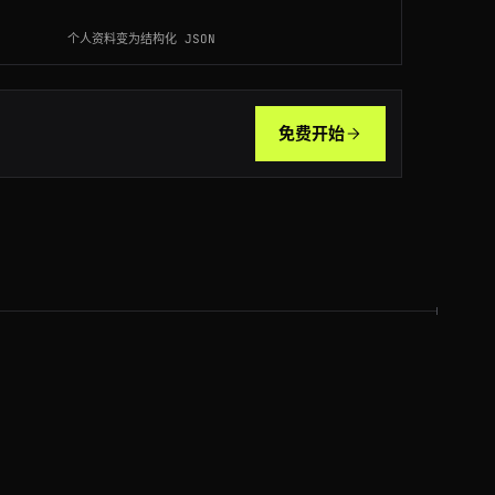
个人资料变为结构化 JSON
NL
120ms
DE
66ms
免费开始
CA
143ms
DE
114ms
AU
136ms
BR
116ms
GB
50ms
AU
216ms
AU
191ms