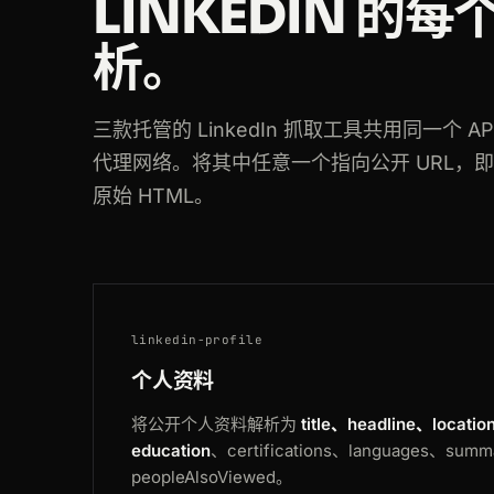
LINKEDIN 的
200
linkedin.com
/in/jeffweiner08
析。
200
linkedin.com
/school/mit
200
linkedin.com
/company/amazon
三款托管的 LinkedIn 抓取工具共用同一个
代理网络。将其中任意一个指向公开 URL，即
200
linkedin.com
/company/stripe
原始 HTML。
200
linkedin.com
/school/stanford-uni
linkedin-profile
个人资料
将公开个人资料解析为
title、headline、locatio
education
、certifications、languages、sum
peopleAlsoViewed。