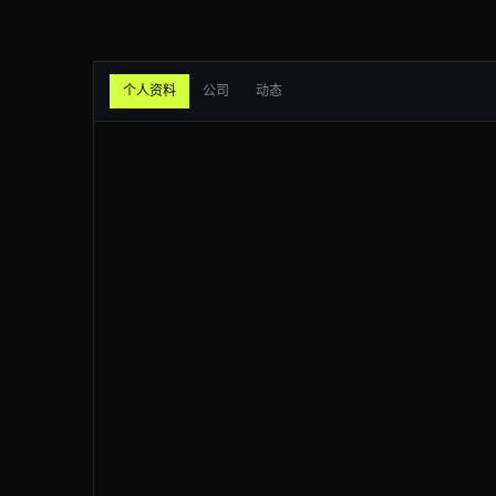
200
linkedin.com
/in/jeffweiner08
200
linkedin.com
/in/kaitlyn-owen
个人资料
公司
动态
200
linkedin.com
/in/jeffweiner08
200
linkedin.com
/feed/update/urn:li:
200
linkedin.com
/company/microsoft
200
linkedin.com
/company/openai
404
linkedin.com
/in/jeffweiner08
200
linkedin.com
/feed/update/urn:li:
200
linkedin.com
/company/google
200
linkedin.com
/feed/update/urn:li: