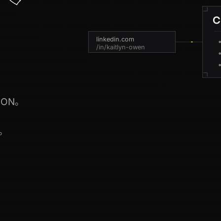
C
linkedin.com
/in/kaitlyn-owen
SON。
。
activity:7022155503770251267