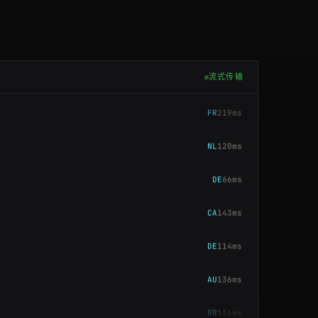
CA
47ms
CA
47ms
流式传输
FR
219ms
NL
120ms
DE
66ms
CA
143ms
DE
114ms
AU
136ms
BR
116ms