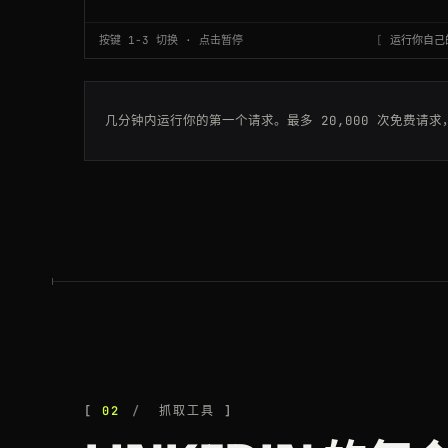
按键 1-3 切换 · 点击暂停
运行你自己的
200
linkedin.com
/company/amazon
200
linkedin.com
/company/openai
几分钟内运行你的第一个请求。最多 20,000 次免费请
200
linkedin.com
/company/microsoft
200
linkedin.com
/company/stripe
200
linkedin.com
/in/satyanadella
200
linkedin.com
/in/kaitlyn-owen
200
linkedin.com
/company/amazon
200
linkedin.com
/feed/update/urn:li:
02
抓取工具
200
linkedin.com
/jobs/search/?keywor