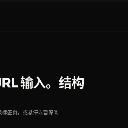
activity:7019384756120394752
ds=data+engineer
 URL 输入。结构
versity
。切换标签页，或悬停以暂停阅