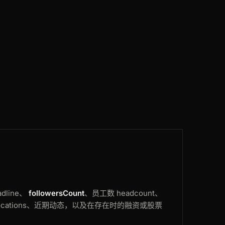
AU
108ms
DE
120ms
NL
82ms
DE
211ms
ES
183ms
dline、
followersCount
、员工数 headcount、
nfo、locations、近期动态，以及在存在时的融资或股票