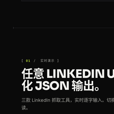
200
linkedin.com
/company/amazon
200
linkedin.com
/feed/update/urn:li:
200
linkedin.com
/jobs/search/?keywor
200
linkedin.com
/in/jeffweiner08
200
linkedin.com
/school/mit
200
linkedin.com
/company/amazon
01
实时演示
任意 LINKEDIN
200
linkedin.com
/company/stripe
化 JSON 输出。
200
linkedin.com
/school/stanford-uni
200
linkedin.com
/in/satyanadella
三款 LinkedIn 抓取工具，实时逐字输入
读。
200
linkedin.com
/in/williamhgates