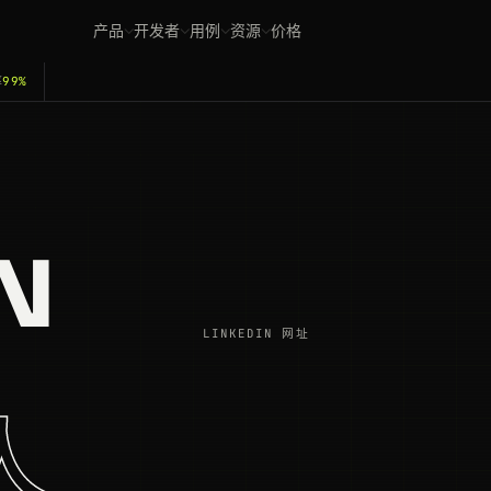
产品
开发者
用例
资源
价格
率
99%
N
。
LINKEDIN 网址
人