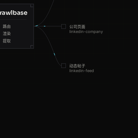
rawlbase
IN
137ms
路由
公司页面
JP
86ms
linkedin-company
渲染
提取
SG
190ms
DE
187ms
动态帖子
linkedin-feed
IN
180ms
US
162ms
GB
176ms
SG
191ms
JP
43ms