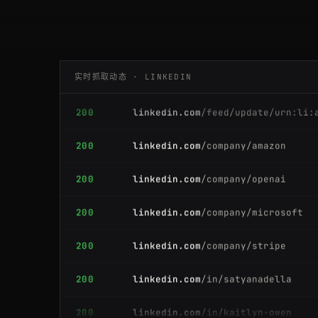
200
linkedin.com
/feed/update/urn:li:
200
linkedin.com
/company/google
实时抓取动态 · LINKEDIN
200
linkedin.com
/feed/update/urn:li:
200
linkedin.com
/company/amazon
200
linkedin.com
/company/openai
200
linkedin.com
/company/microsoft
200
linkedin.com
/company/stripe
200
linkedin.com
/in/satyanadella
200
linkedin.com
/in/kaitlyn-owen