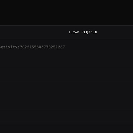
activity:7022155503770251267
1.24M REQ/MIN
activity:7022155503770251267