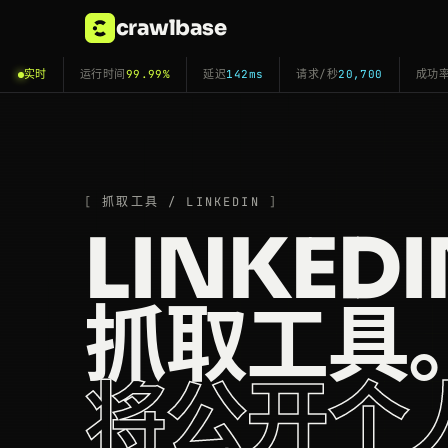
crawlbase
实时
运行时间
99.99%
延迟
142ms
请求/秒
20,700
成功
抓取工具 / LINKEDIN
LINKEDI
抓取工具
将公开个