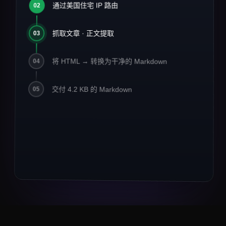
2026 年 AI 基础设施现状
通过美国住宅 IP 路由
#
02
1
2
> 发布于 2026 年 3 月 14 日 · 阅读约
3
抓取文章 · 正文提取
03
8 分钟
4
5
将 HTML → 转换为干净的 Markdown
04
数据工程团队已经从批量 ETL 转
6
向
**streaming-first**
流水线。
7
交付 4.2 KB 的 Markdown
Crawlbase 报告 MCP 相关流量
05
8
**同比增长
42%**
。
9
10
## 关键要点
11
12
-
住宅代理仍是电商数据的
13
*默认选择*
。
-
异步与存储现已支撑 67% 的抓取任务。
14
-
面向 LLM 的输出（Markdown、JSON）以
3× 的幅度超过原始 HTML。
## 引用
> "我们在一个周末内把 1400 万个 URL