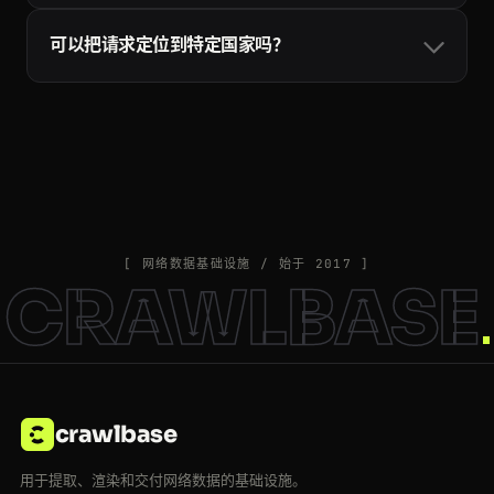
会自动换用不同的代理和请求头重试，只有成功的请求才
可以把请求定位到特定国家吗？
会计入配额：超时、被封和目标站点的 5xx 错误都不计
费，所以重试是安全的。详见
Crawling API 文档
。
可以。加上 country 参数并填写两位 ISO 国家代码（例如
country=US 或 country=DE），请求就会通过该地区的住
宅出口节点发出，覆盖二十多个国家。Crawlbase 也可能
自动为特定站点挑选最佳代理，以保持较高的成功率。
country 参数详见
Crawling API 文档
。
[ 网络数据基础设施 / 始于 2017 ]
CRAWLBASE
crawlbase
用于提取、渲染和交付网络数据的基础设施。