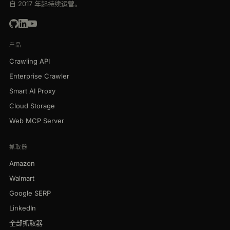
自 2017 年起持续运营。
产品
Crawling API
Enterprise Crawler
Smart AI Proxy
Cloud Storage
Web MCP Server
抓取器
Amazon
Walmart
Google SERP
LinkedIn
全部抓取器