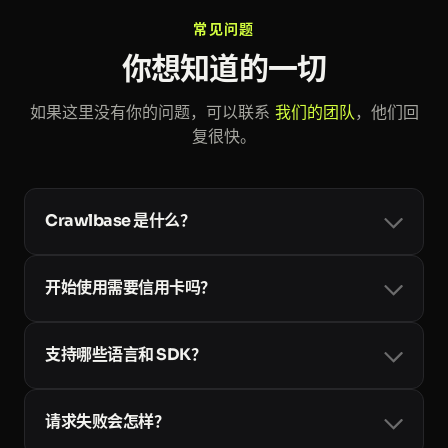
> 迁移到了 Crawlbase。" 某 B 轮金融科
常见问题
技公司工程负责人
你想知道的一切
如果这里没有你的问题，可以联系
我们的团队
，他们回
复很快。
Crawlbase 是什么？
Crawlbase 是面向开发者、企业和大模型的网页数据基础
设施。一个账号和一个 token 即可使用
Crawling API
、
开始使用需要信用卡吗？
异步的
Enterprise Crawler
、
Smart AI Proxy
、
Cloud
Storage
以及面向 AI 智能体的
Web MCP
，内置住宅代
不需要。每个新账号都可获得最多 10,000 次免费的成功
理、JavaScript 渲染与反爬处理。查看
完整文档
。
请求，无需信用卡，你可以先测试所有输出格式
支持哪些语言和 SDK？
（HTML、JSON、Markdown 和截图）。只有在需要更
大用量时才需要绑定卡片；按用量计费的套餐见
价格页
API 就是普通的 HTTP，因此任何能发起请求的语言都可
面
。
以使用。我们提供官方
请求失败会怎样？
SDK：
Python
、
Node
、
Ruby
、
PHP
和
Go
，另外还有
社区维护的更多语言库。查看
全部库
。
你只需为成功的请求付费。遇到软失败时，Crawling API