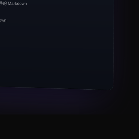
的 Markdown
MCP 相关流量
**同比增长 42%**
。
own
数据的
*默认选择*
。
67% 的抓取任务。
arkdown、JSON）以 3× 的幅度超过原始 HTML。
 1400 万个 URL
base。" 某 B 轮金融科技公司工程负责人