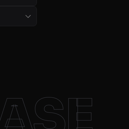
头重试，只有成功的
见
Crawling API
DE），请求就会通过该
最佳代理，以保持较
ASE