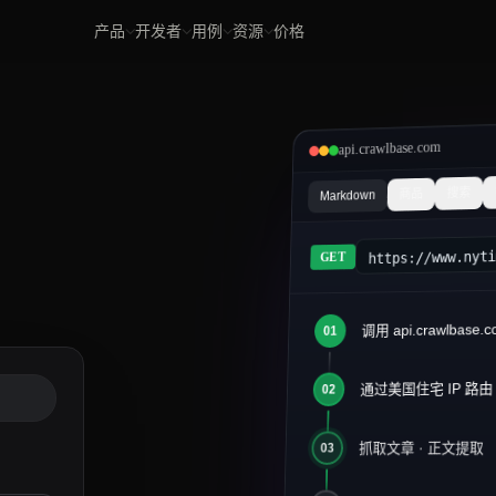
产品
开发者
用例
资源
价格
api.crawlbase.com
搜索
商品
Markdown
https://www.nyt
GET
调用 api.crawlbase.c
01
article.md
2026 年 AI 基
通过美国住宅 IP 路由
#
02
1
2
> 发布于 2026 年 
3
抓取文章 · 正文提取
03
4
数据工程团队已经从批
5