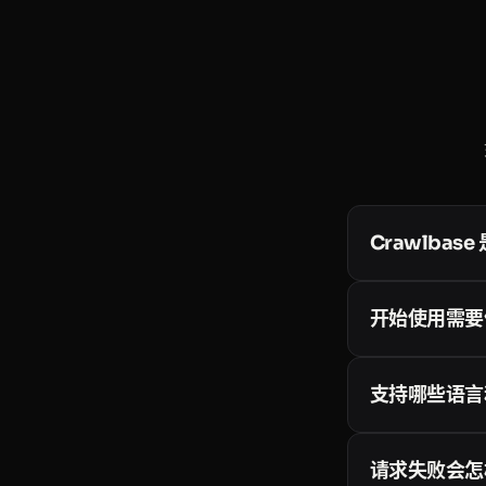
Crawlbas
Crawlbase
API
、异步的
Ent
开始使用需要
内置住宅代理、Ja
不需要。每个新账
（HTML、JS
支持哪些语言和
格页面
。
API 就是普通
SDK：
Python
请求失败会怎