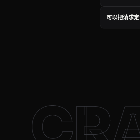
你只需为成功的请
请求才会计入配额
可以把请求定
文档
。
可以。加上 coun
地区的住宅出口节
高的成功率。cou
CR