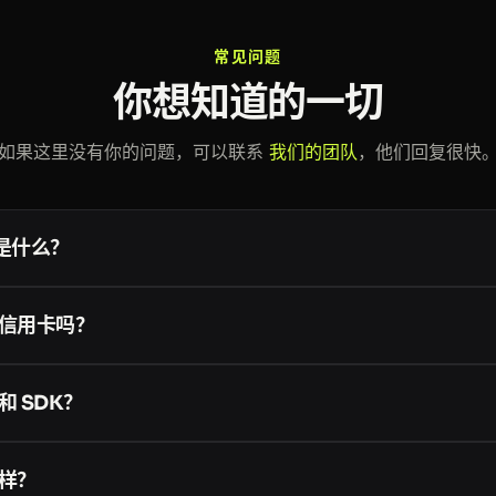
常见问题
你想知道的一切
如果这里没有你的问题，可以联系
我们的团队
，他们回复很快
e 是什么？
 是面向开发者、企业和大模型的网页数据基础设施。一个账号和一个 token 
erprise Crawler
、
Smart AI Proxy
、
Cloud Storage
以及面向 AI 智
信用卡吗？
vaScript 渲染与反爬处理。查看
完整文档
。
号都可获得最多 10,000 次免费的成功请求，无需信用卡，你可以先测
ON、Markdown 和截图）。只有在需要更大用量时才需要绑定卡片；按
 SDK？
的 HTTP，因此任何能发起请求的语言都可以使用。我们提供官方
、
Node
、
Ruby
、
PHP
和
Go
，另外还有社区维护的更多语言库。查看
全
样？