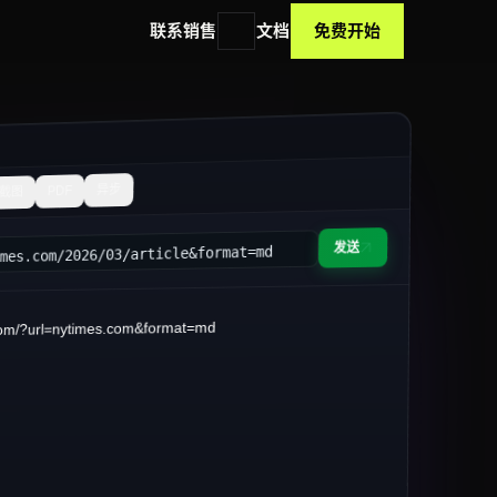
联系销售
文档
免费开始
异步
PDF
截图
发送
imes.com/2026/03/article&format=md
om/?url=nytimes.com&format=md
础设施现状
3 月 14 日 · 阅读约 8 分钟
量 ETL 转向
**streaming-first**
流水线。