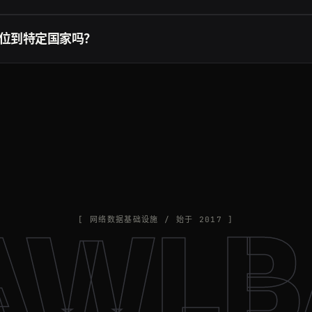
求付费。遇到软失败时，Crawling API 会自动换用不同的代理和请求
：超时、被封和目标站点的 5xx 错误都不计费，所以重试是安全的。详
位到特定国家吗？
try 参数并填写两位 ISO 国家代码（例如 country=US 或 country=
点发出，覆盖二十多个国家。Crawlbase 也可能自动为特定站点挑选
ntry 参数详见
Crawling API 文档
。
AWLB
[ 网络数据基础设施 / 始于 2017 ]