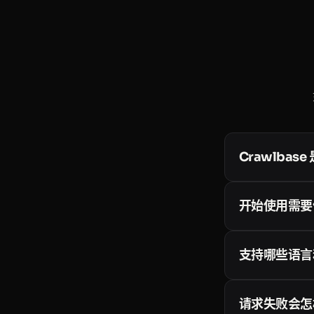
Crawlbas
Crawlbase
API
、异步的
Ent
开始使用需要
内置住宅代理、Ja
不需要。每个新账
（HTML、JS
支持哪些语言和
格页面
。
API 就是普通
SDK：
Python
请求失败会怎