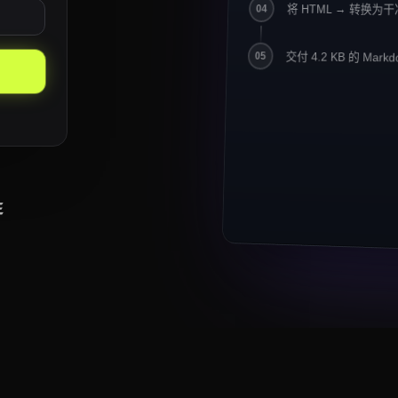
将 HTML → 转换为干净
04
Crawlbase 报告 
6
7
交付 4.2 KB 的 Markd
## 关键要点
05
8
9
-
住宅代理仍是电商
10
-
异步与存储现已支撑 
11
-
面向 LLM 的输出（M
12
13
## 引用
14
> "我们在一个周末内把
> 迁移到了 Crawl