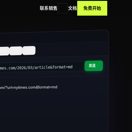
联系销售
文档
免费开始
异步
PDF
截图
发送
imes.com/2026/03/article&format=md
om/?url=nytimes.com&format=md
础设施现状
3 月 14 日 · 阅读约 8 分钟
量 ETL 转向
**streaming-first**
流水线。