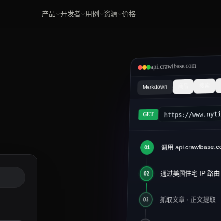
产品
开发者
用例
资源
价格
api.crawlbase.com
搜索
商品
Markdown
https://www.nyt
GET
调用 api.crawlbase.c
01
article.md
2026 年 AI 基
通过美国住宅 IP 路由
#
02
1
2
> 发布于 2026 年 
3
抓取文章 · 正文提取
03
4
数据工程团队已经从批
5