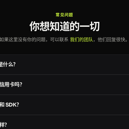
常见问题
你想知道的一切
如果这里没有你的问题，可以联系
我们的团队
，他们回复很快
e 是什么？
 是面向开发者、企业和大模型的网页数据基础设施。一个账号和一个 token 
erprise Crawler
、
Smart AI Proxy
、
Cloud Storage
以及面向 AI 智
信用卡吗？
vaScript 渲染与反爬处理。查看
完整文档
。
号都可获得最多 10,000 次免费的成功请求，无需信用卡，你可以先测
ON、Markdown 和截图）。只有在需要更大用量时才需要绑定卡片；按
 SDK？
的 HTTP，因此任何能发起请求的语言都可以使用。我们提供官方
、
Node
、
Ruby
、
PHP
和
Go
，另外还有社区维护的更多语言库。查看
全
样？