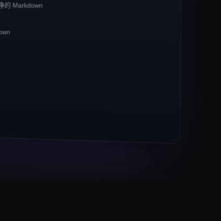
的 Markdown
MCP 相关流量
**同比增长 42%**
。
own
数据的
*默认选择*
。
67% 的抓取任务。
arkdown、JSON）以 3× 的幅度超过原始 HTML。
 1400 万个 URL
base。" 某 B 轮金融科技公司工程负责人