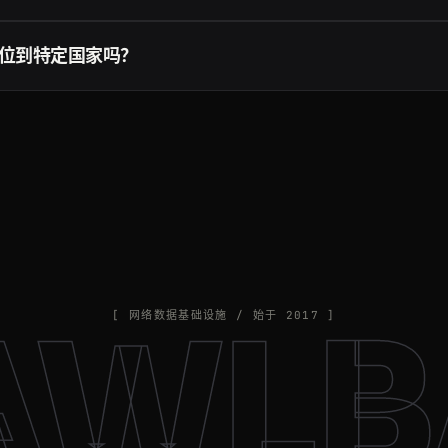
求付费。遇到软失败时，Crawling API 会自动换用不同的代理和请求
：超时、被封和目标站点的 5xx 错误都不计费，所以重试是安全的。详
位到特定国家吗？
try 参数并填写两位 ISO 国家代码（例如 country=US 或 country=
点发出，覆盖二十多个国家。Crawlbase 也可能自动为特定站点挑选
ntry 参数详见
Crawling API 文档
。
AWLB
[ 网络数据基础设施 / 始于 2017 ]