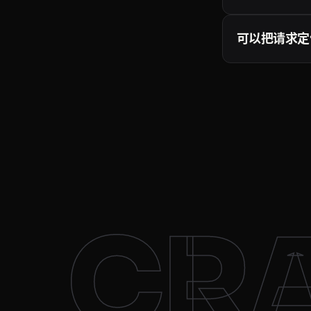
你只需为成功的请
请求才会计入配额
可以把请求定
文档
。
可以。加上 coun
地区的住宅出口节
高的成功率。cou
CR