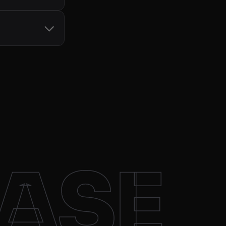
头重试，只有成功的
见
Crawling API
DE），请求就会通过该
最佳代理，以保持较
ASE