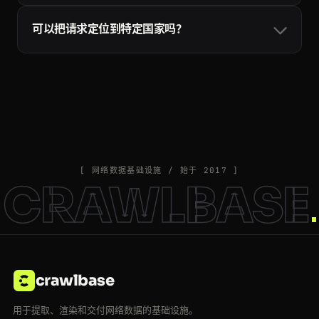
会自动换用不同的代理和请求头重试，只有成功的请求才
可以把请求定位到特定国家吗？
会计入配额：超时、被封和目标站点的 5xx 错误都不计
费，所以重试是安全的。详见
Crawling API 文档
。
可以。加上 country 参数并填写两位 ISO 国家代码（例如
country=US 或 country=DE），请求就会通过该地区的住
宅出口节点发出，覆盖二十多个国家。Crawlbase 也可能
自动为特定站点挑选最佳代理，以保持较高的成功率。
country 参数详见
Crawling API 文档
。
[ 网络数据基础设施 / 始于 2017 ]
CRAWLBASE
crawlbase
用于提取、渲染和交付网络数据的基础设施。