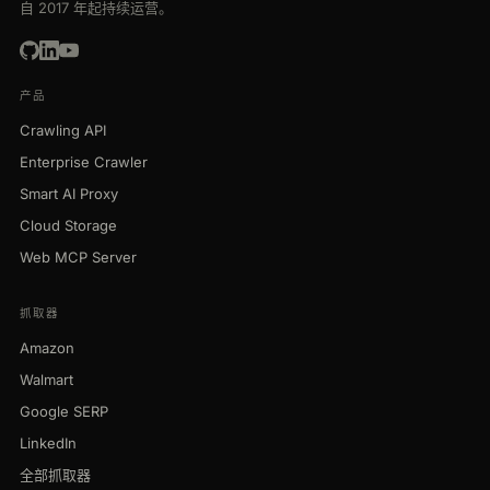
自 2017 年起持续运营。
产品
Crawling API
Enterprise Crawler
Smart AI Proxy
Cloud Storage
Web MCP Server
抓取器
Amazon
Walmart
Google SERP
LinkedIn
全部抓取器