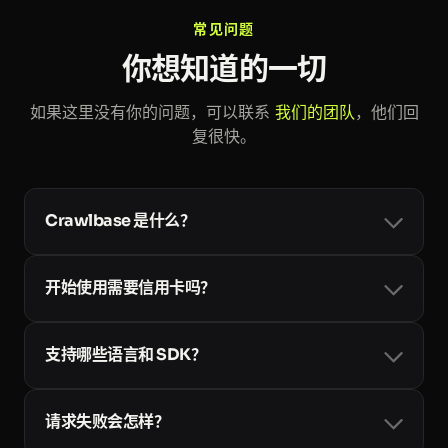
> 迁移到了 Crawlbase。" 某 B 轮金融科
常见问题
技公司工程负责人
你想知道的一切
如果这里没有你的问题，可以联系
我们的团队
，他们回
复很快。
Crawlbase 是什么？
Crawlbase 是面向开发者、企业和大模型的网页数据基础
设施。一个账号和一个 token 即可使用
Crawling API
、
开始使用需要信用卡吗？
异步的
Enterprise Crawler
、
Smart AI Proxy
、
Cloud
Storage
以及面向 AI 智能体的
Web MCP
，内置住宅代
不需要。每个新账号都可获得最多 10,000 次免费的成功
理、JavaScript 渲染与反爬处理。查看
完整文档
。
请求，无需信用卡，你可以先测试所有输出格式
支持哪些语言和 SDK？
（HTML、JSON、Markdown 和截图）。只有在需要更
大用量时才需要绑定卡片；按用量计费的套餐见
价格页
API 就是普通的 HTTP，因此任何能发起请求的语言都可
面
。
以使用。我们提供官方
请求失败会怎样？
SDK：
Python
、
Node
、
Ruby
、
PHP
和
Go
，另外还有
社区维护的更多语言库。查看
全部库
。
你只需为成功的请求付费。遇到软失败时，Crawling API