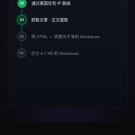
2026 年 AI 基础设施现状
通过美国住宅 IP 路由
#
02
1
2
> 发布于 2026 年 3 月 14 日 · 阅读约
3
抓取文章 · 正文提取
03
8 分钟
4
5
将 HTML → 转换为干净的 Markdown
04
数据工程团队已经从批量 ETL 转
6
向
**streaming-first**
流水线。
7
交付 4.2 KB 的 Markdown
Crawlbase 报告 MCP 相关流量
05
8
**同比增长
42%**
。
9
10
## 关键要点
11
12
-
住宅代理仍是电商数据的
13
*默认选择*
。
-
异步与存储现已支撑 67% 的抓取任务。
14
-
面向 LLM 的输出（Markdown、JSON）以
3× 的幅度超过原始 HTML。
## 引用
> "我们在一个周末内把 1400 万个 URL