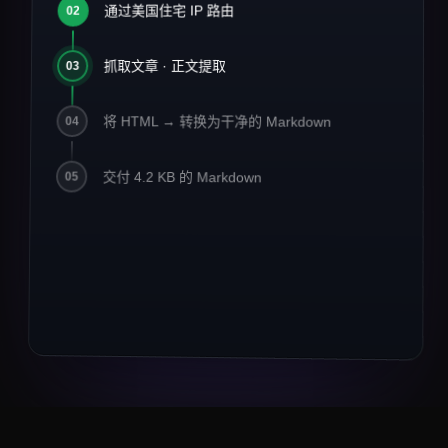
2026 年 AI 基础设施现状
通过美国住宅 IP 路由
#
02
1
2
> 发布于 2026 年 3 月 14 日 · 阅读约
3
抓取文章 · 正文提取
03
8 分钟
4
5
将 HTML → 转换为干净的 Markdown
04
数据工程团队已经从批量 ETL 转
6
向
**streaming-first**
流水线。
7
交付 4.2 KB 的 Markdown
Crawlbase 报告 MCP 相关流量
05
8
**同比增长
42%**
。
9
10
## 关键要点
11
12
-
住宅代理仍是电商数据的
13
*默认选择*
。
-
异步与存储现已支撑 67% 的抓取任务。
14
-
面向 LLM 的输出（Markdown、JSON）以
3× 的幅度超过原始 HTML。
## 引用
> "我们在一个周末内把 1400 万个 URL