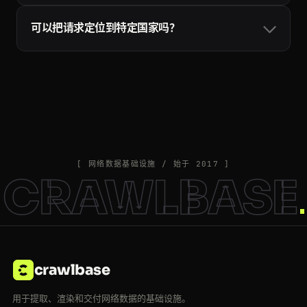
会自动换用不同的代理和请求头重试，只有成功的请求才
可以把请求定位到特定国家吗？
会计入配额：超时、被封和目标站点的 5xx 错误都不计
费，所以重试是安全的。详见
Crawling API 文档
。
可以。加上 country 参数并填写两位 ISO 国家代码（例如
country=US 或 country=DE），请求就会通过该地区的住
宅出口节点发出，覆盖二十多个国家。Crawlbase 也可能
自动为特定站点挑选最佳代理，以保持较高的成功率。
country 参数详见
Crawling API 文档
。
[ 网络数据基础设施 / 始于 2017 ]
CRAWLBASE
crawlbase
用于提取、渲染和交付网络数据的基础设施。