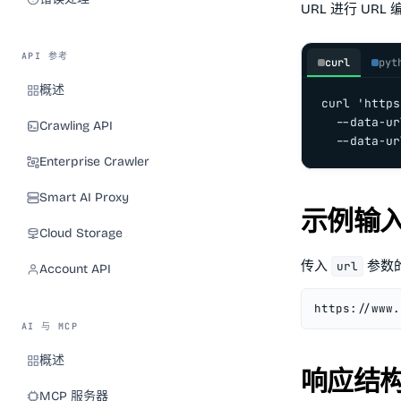
URL 进行 URL
API 参考
curl
pyt
概述
curl 'https
  --data-ur
Crawling API
  --data-ur
Enterprise Crawler
Smart AI Proxy
示例输入 
Cloud Storage
传入
参数的
url
Account API
https://www.
AI 与 MCP
概述
响应结
MCP 服务器