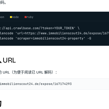
 编码。
hon
node
ruby
://api.crawlbase.com/?token=YOUR_TOKEN' \

lencode 'url=https://www.immobilienscout24.de/expose/1671
lencode 'scraper=immobilienscout24-property' -G
URL
 URL（为便于阅读已 URL 解码）：
immobilienscout24.de/expose/167174293
构