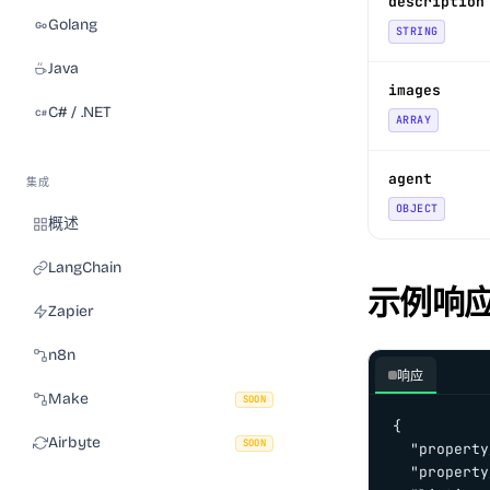
description
Golang
STRING
Java
images
C# / .NET
ARRAY
agent
集成
OBJECT
概述
LangChain
示例响
Zapier
n8n
响应
Make
SOON
{

Airbyte
SOON
  "property
  "property