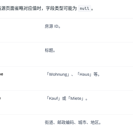
。当源页面省略对应值时，字段类型可能为
。
null
房源 ID。
标题。
pe
「Wohnung」、「Haus」等。
e
「Kauf」或「Miete」。
街道、邮政编码、城市、地区。