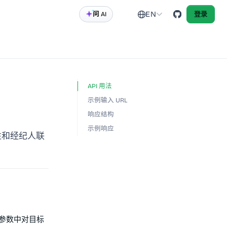
EN
问 AI
登录
API 用法
示例输入 URL
响应结构
示例响应
特性和经纪人联
参数中对目标