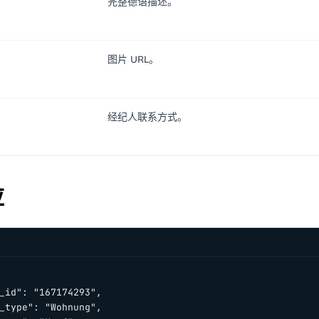
完整德语描述。
图片 URL。
经纪人联系方式。
应
_id": "167174293",

_type": "Wohnung",
