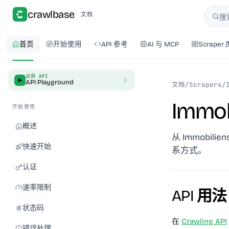
crawlbase
文档
搜
搜索
首页
开始使用
API 参考
AI 与 MCP
Scraper 
试用 API
API Playground
文档
/
Scrapers
/
Immob
开始使用
概述
从 Immobi
快速开始
系方式。
认证
速率限制
API 用法
状态码
在
Crawling API
错误处理