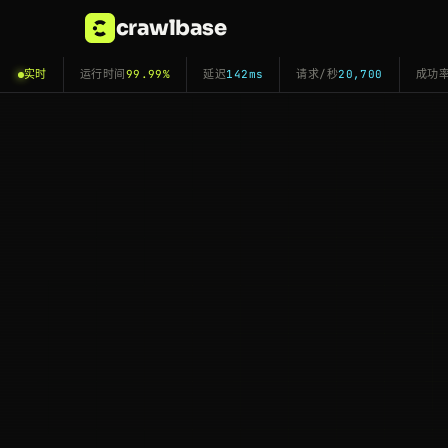
crawlbase
实时
运行时间
99.99%
延迟
142ms
请求/秒
20,700
成功