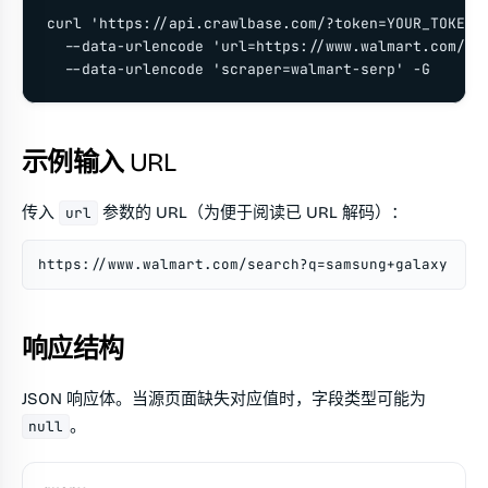
curl 'https://api.crawlbase.com/?token=YOUR_TOKEN' 
  --data-urlencode 'url=https://www.walmart.com/sea
  --data-urlencode 'scraper=walmart-serp' -G
示例输入 URL
传入
参数的 URL（为便于阅读已 URL 解码）：
url
https://www.walmart.com/search?q=samsung+galaxy
响应结构
JSON 响应体。当源页面缺失对应值时，字段类型可能为
。
null