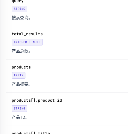
query
STRING
搜索查询。
total_results
INTEGER | NULL
产品总数。
products
ARRAY
产品摘要。
products[].product_id
STRING
产品 ID。
products[].title