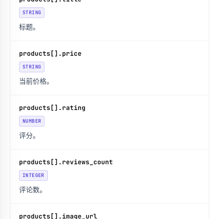
STRING
标题。
products[].price
STRING
当前价格。
products[].rating
NUMBER
评分。
products[].reviews_count
INTEGER
评论数。
products[].image_url