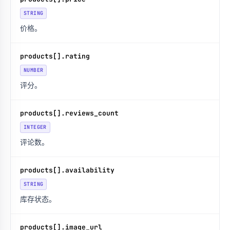
STRING
价格。
products[].rating
NUMBER
评分。
products[].reviews_count
INTEGER
评论数。
products[].availability
STRING
库存状态。
products[].image_url