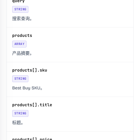
query
STRING
搜索查询。
products
ARRAY
产品摘要。
products[].sku
STRING
Best Buy SKU。
products[].title
STRING
标题。
products[].price