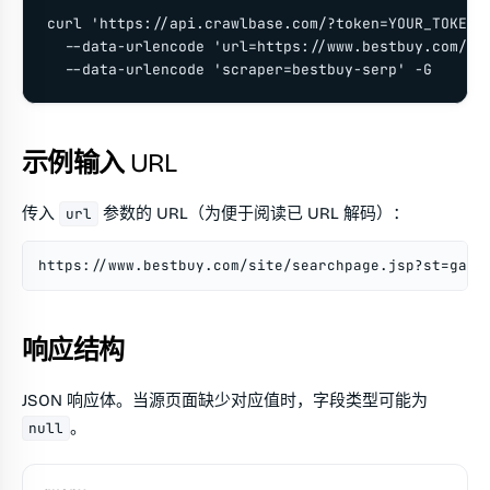
curl 'https://api.crawlbase.com/?token=YOUR_TOKEN' 
  --data-urlencode 'url=https://www.bestbuy.com/sit
  --data-urlencode 'scraper=bestbuy-serp' -G
示例输入 URL
传入
参数的 URL（为便于阅读已 URL 解码）：
url
https://www.bestbuy.com/site/searchpage.jsp?st=gami
响应结构
JSON 响应体。当源页面缺少对应值时，字段类型可能为
。
null