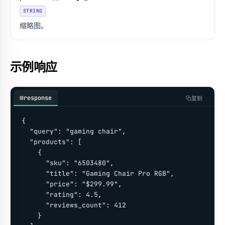
STRING
缩略图。
示例响应
response
复制
{

  "query": "gaming chair",

  "products": [

    {

      "sku": "6503480",

      "title": "Gaming Chair Pro RGB",

      "price": "$299.99",

      "rating": 4.5,

      "reviews_count": 412

    }
