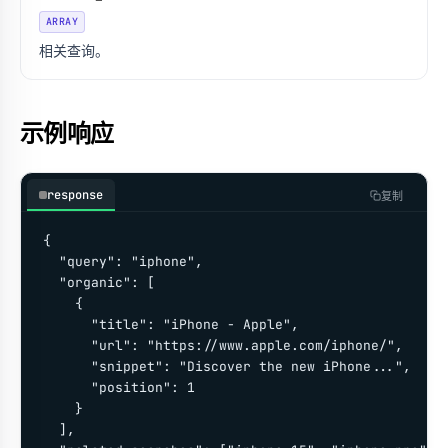
ARRAY
相关查询。
示例响应
response
复制
{

  "query": "iphone",

  "organic": [

    {

      "title": "iPhone - Apple",

      "url": "https://www.apple.com/iphone/",

      "snippet": "Discover the new iPhone...",

      "position": 1

    }

  ],
