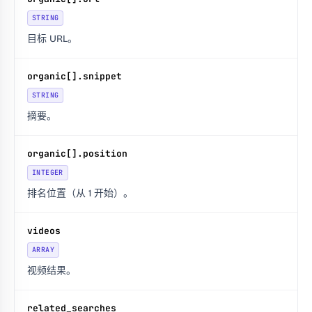
STRING
目标 URL。
organic[].snippet
STRING
摘要。
organic[].position
INTEGER
排名位置（从 1 开始）。
videos
ARRAY
视频结果。
related_searches