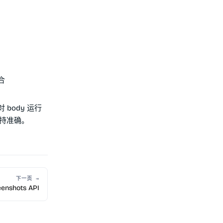
合
 body 运行
保持准确。
下一页 →
enshots API