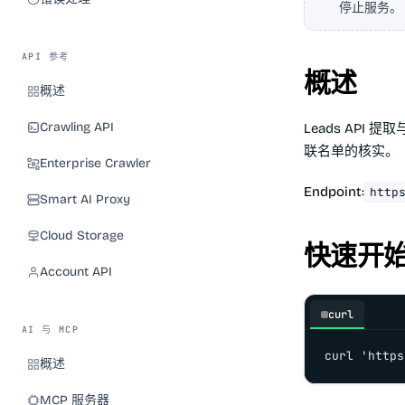
停止服务。
API 参考
概述
概述
Crawling API
Leads AP
联名单的核实。
Enterprise Crawler
Endpoint:
http
Smart AI Proxy
Cloud Storage
快速开
Account API
curl
AI 与 MCP
curl 'https
概述
MCP 服务器