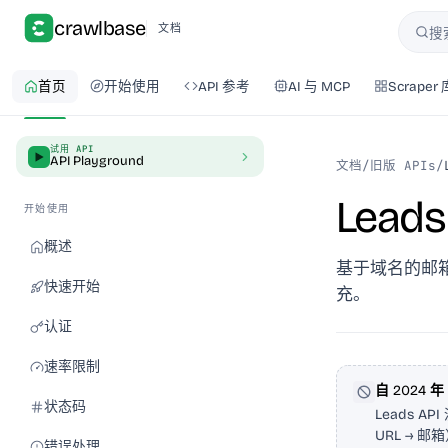
crawlbase
文档
搜
搜索
首页
开始使用
API 参考
AI 与 MCP
Scraper 
试用 API
API Playground
文档
/
旧版 APIs
/
Leads
开始使用
概述
基于域名的邮
快速开始
充。
认证
速率限制
自 2024 
状态码
Leads 
URL →
错误处理