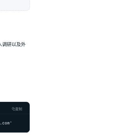
系人调研以及外
复制
.com'