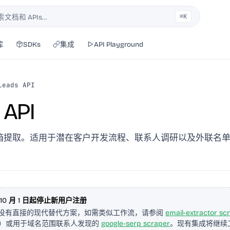
⌘K
索文档和 APIs…
库
SDKs
集成
API Playground
Leads API
 API
箱提取。适用于潜在客户开发流程、联系人调研以及外联名
年 10 月 1 日起停止新用户注册
API 没有直接的现代替代方案，如需类似工作流，请参阅
email-extractor sc
 邮箱）或用于域名范围联系人发现的
google-serp scraper
。现有集成将继续