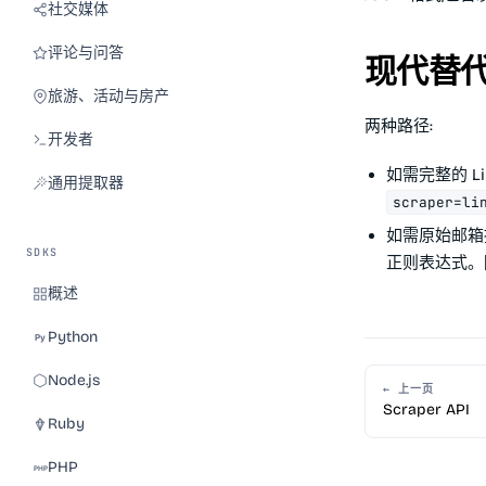
社交媒体
评论与问答
现代替
旅游、活动与房产
两种路径:
开发者
如需完整的 L
通用提取器
scraper=li
如需原始邮箱
SDKS
正则表达式。随
概述
Python
Node.js
← 上一页
Scraper API
Ruby
PHP