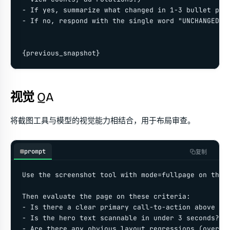
- If yes, summarize what changed in 1-3 bullet poin
- If no, respond with the single word "UNCHANGED".

视觉 QA
将截图工具与模型的视觉能力相结合，用于布局审查。
prompt
复制
Use the screenshot tool with mode=fullpage on this 
Then evaluate the page on these criteria:

- Is there a clear primary call-to-action above the
- Is the hero text scannable in under 3 seconds?

- Are there any obvious layout regressions (overlap