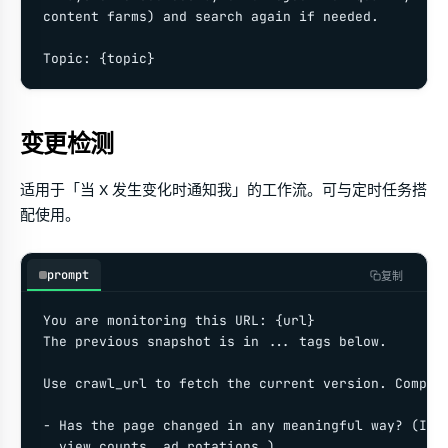
content farms) and search again if needed.

Topic: {topic}
变更检测
适用于「当 X 发生变化时通知我」的工作流。可与定时任务搭
配使用。
prompt
复制
You are monitoring this URL: {url}

The previous snapshot is in 
...
 tags below.

Use crawl_url to fetch the current version. Compare
- Has the page changed in any meaningful way? (Igno
  view counts, ad rotations.)
