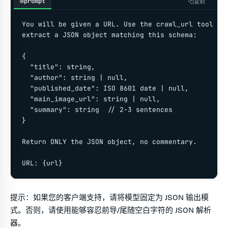
prompt
复制
You will be given a URL. Use the crawl_url tool to 
extract a JSON object matching this schema:

{

  "title": string,

  "author": string | null,

  "published_date": ISO 8601 date | null,

  "main_image_url": string | null,

  "summary": string  // 2-3 sentences

}

Return ONLY the JSON object, no commentary.

URL: {url}
提示：如果您的客户端支持，请将模型固定为 JSON 输出模
式。否则，请使用能够容忍前导/尾随空白字符的 JSON 解析
器。