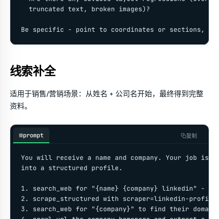
  truncated text, broken images)?

Be specific - point to coordinates or sections, no
线索补全
适用于销售/营销场景：从姓名 + 公司名开始，最终得到完整
资料。
prompt
复制
You will receive a name and company. Your job is to
into a structured profile.

1. search_web for "{name} {company} linkedin" - fin
2. scrape_structured with scraper=linkedin-profile 
3. search_web for "{company}" to find their domain.