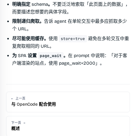
明确指定 schema。
不要泛泛地索取「此页面上的数据」，
而要描述您想要的具体字段。
限制递归爬取。
告诉 agent 在单轮交互中最多应抓取多少
个 URL。
尽可能使用缓存。
使用
避免在多轮交互中重
store=true
复爬取相同的 URL。
为 SPA 设置
。
在 prompt 中说明：「对于客
page_wait
户端渲染的站点，使用 page_wait=2000」。
← 上一页
与 OpenCode 配合使用
下一页 →
概述