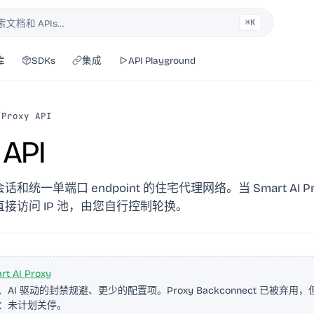
⌘K
索文档和 APIs…
库
SDKs
集成
API Playground
/
Proxy API
 API
统一单端口 endpoint 的住宅代理网络。当 Smart AI Pr
接访问 IP 池，由您自行控制轮换。
rt AI Proxy
AI 驱动的封禁规避、更少的配置项。Proxy Backconnect 已被弃用
：未计划关停。