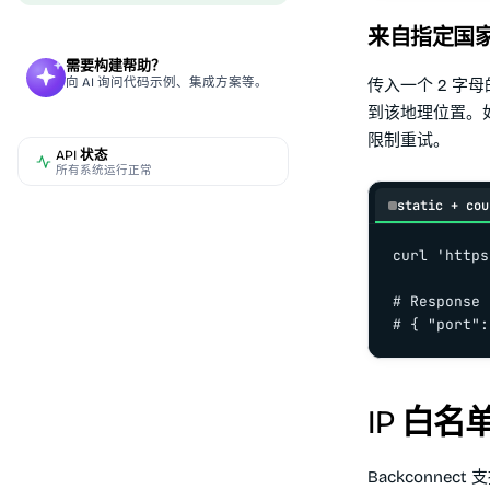
来自指定国家
需要构建帮助？
向 AI 询问代码示例、集成方案等。
传入一个 2 字母的
到该地理位置。
限制重试。
API 状态
所有系统运行正常
static + cou
curl 'https
# Response

# { "port":
IP 白名
Backconne