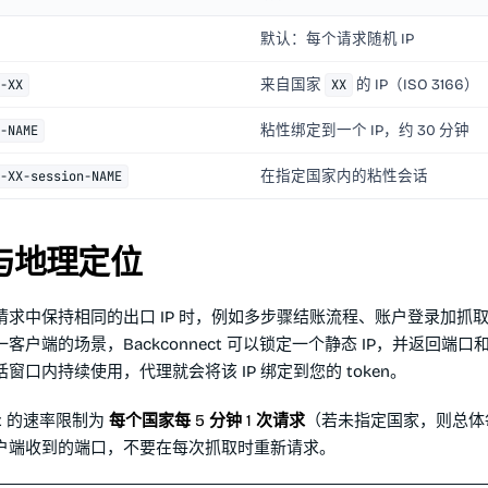
默认：每个请求随机 IP
来自国家
的 IP（ISO 3166）
-XX
XX
粘性绑定到一个 IP，约 30 分钟
-NAME
在指定国家内的粘性会话
-XX-session-NAME
 与地理定位
请求中保持相同的出口 IP 时，例如多步骤结账流程、账户登录加抓
客户端的场景，Backconnect 可以锁定一个静态 IP，并返回端
窗口内持续使用，代理就会将该 IP 绑定到您的 token。
int 的速率限制为
每个国家每 5 分钟 1 次请求
（若未指定国家，则总体每 
户端收到的端口，不要在每次抓取时重新请求。