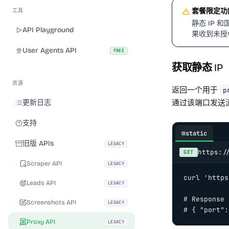
套餐限定功
工具
静态 IP 
API Playground
果收到未授
User Agents API
FREE
获取静态 IP
资源
返回一个用于
p
更新日志
通过该端口发送
支持
static
旧版 APIs
LEGACY
https:/
GET
Scraper API
LEGACY
curl 'https
Leads API
LEGACY
# Response

Screenshots API
LEGACY
# { "port":
Proxy API
LEGACY