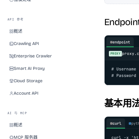
Endpoin
API 参考
概述
endpoint
Crawling API
proxy.
PROXY
Enterprise Crawler
Smart AI Proxy
# Username 
# Password 
Cloud Storage
Account API
基本用
AI 与 MCP
curl
pyt
概述
MCP 服务器
curl -x 'ht