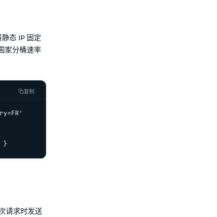
静态 IP 固定
国家分桶速率
复制
y=FR'

 }
在每次请求时发送