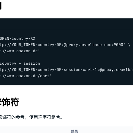
向
OKEN-country-XX

tp://YOUR_TOKEN-country-DE:@proxy.crawlbase.com:9000' \

://www.amazon.de'

country + session

tp://YOUR_TOKEN-country-DE-session-cart-1:@proxy.crawlba
://www.amazon.de/cart'
修饰符
修饰符的参考，使用连字符组合。
效果