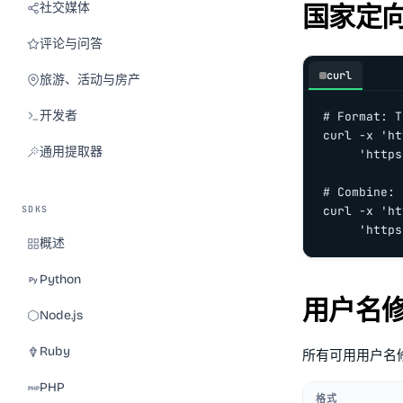
社交媒体
国家定
评论与问答
curl
旅游、活动与房产
开发者
# Format: T
curl -x 'ht
通用提取器
     'https
# Combine: 
SDKS
curl -x 'ht
     'https
概述
Python
用户名
Node.js
Ruby
所有可用用户名
PHP
格式