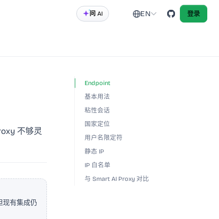
EN
问 AI
登录
Endpoint
基本用法
粘性会话
国家定位
oxy 不够灵
用户名限定符
静态 IP
IP 白名单
与 Smart AI Proxy 对比
，但现有集成仍