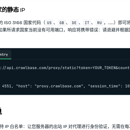
的静态 IP
 ISO 3166 国家代码（
、
、
、
、
，……）即可将
US
GB
DE
IT
RU
如果所请求国家当前没有可用端口，响应将携带错误：请退避并根据
ntry
://api.crawlbase.com/proxy/static?token=YOUR_TOKEN&countr
 4551, "host": "proxy.crawlbase.com", "session_time": 10
单
ct 支持 IP 白名单：让您服务器的出站 IP 对代理进行身份验证，无需