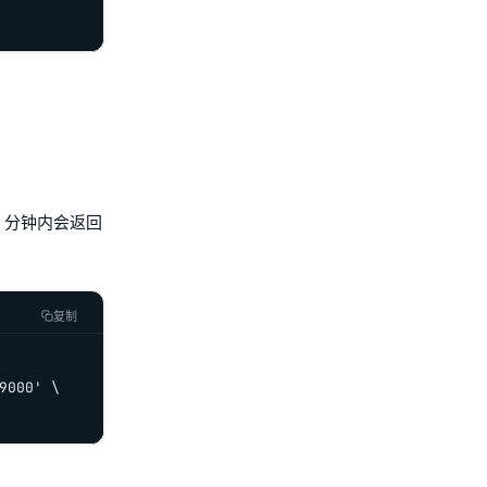
0 分钟内会返回
复制
000' \
