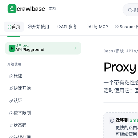
crawlbase
文档
搜
搜索
首页
开始使用
API 参考
AI 与 MCP
Scraper 
试用 API
API Playground
Docs
/
旧版 APIs
Proxy
开始使用
概述
一个带有粘性会话和
快速开始
活时使用它：直
认证
速率限制
迁移到
Sma
状态码
更快的路由、
可继续使用
错误处理