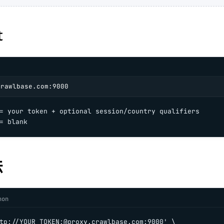
t
crawlbase.com:9000
= your token + optional session/country qualifiers

= blank
法
hon
tp://YOUR_TOKEN:@proxy.crawlbase.com:9000' \
