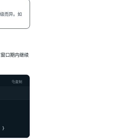
餐等级而异。如
在窗口期内继续
复制
 }