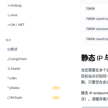
Golang
TOKEN
Java
TOKEN-country
C# / .NET
TOKEN-session
TOKEN-country
集成
概述
静态 IP
LangChain
Zapier
当您需要在多个
目标站点识别同一
n8n
期。只要您在会话
Make
SOON
静态 IP endpo
Airbyte
SOON
次）。请缓存客