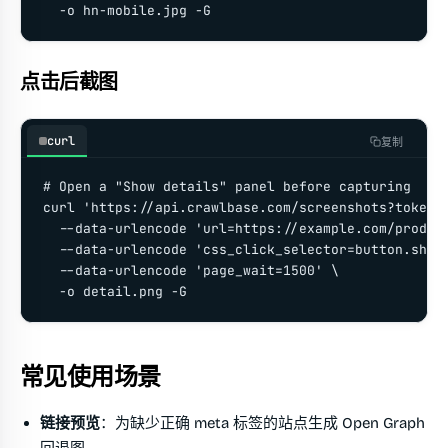
  -o hn-mobile.jpg -G
点击后截图
curl
复制
# Open a "Show details" panel before capturing

curl 'https://api.crawlbase.com/screenshots?token=Y
  --data-urlencode 'url=https://example.com/product
  --data-urlencode 'css_click_selector=button.show-
  --data-urlencode 'page_wait=1500' \

  -o detail.png -G
常见使用场景
链接预览
：为缺少正确 meta 标签的站点生成 Open Graph