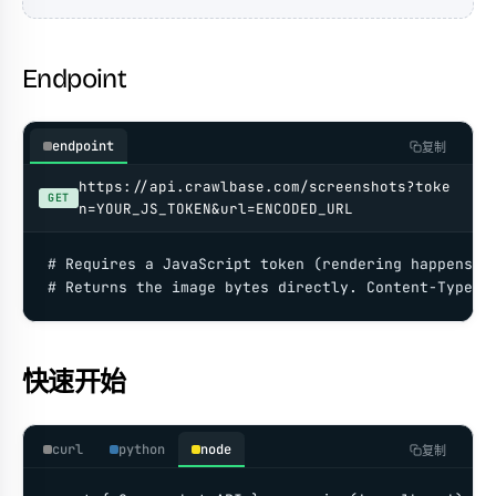
Endpoint
endpoint
复制
https://api.crawlbase.com/screenshots?toke
GET
n=YOUR_JS_TOKEN&url=ENCODED_URL
# Requires a JavaScript token (rendering happens in
# Returns the image bytes directly. Content-Type: 
快速开始
curl
python
node
复制