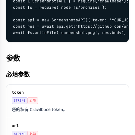
const { ScreenshotsAPI } = require('crawlbase');

const fs = require('node:fs/promises');

const api = new ScreenshotsAPI({ token: 'YOUR_JS_TO
const res = await api.get('https://github.com/anthr
await fs.writeFile('screenshot.png', res.body);
参数
必填参数
token
STRING
必填
您的私有 Crawlbase token。
url
STRING
必填