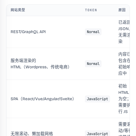
网站类型
TOKEN
原因
已返回
JSON，
REST/GraphQL API
Normal
无需渲
染
内容已
服务端渲染的
包含在
Normal
HTML（Wordpress、传统电商）
初始响
应中
初始
HTML
SPA（React/Vue/Angular/Svelte）
为空；
JavaScript
需要执
行 JS
需要滚
动/等待
无限滚动、懒加载网格
JavaScript