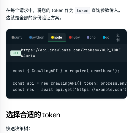
在每个请求中，将您的 token 作为
查询参数传入。
token
这就是全部的身份验证方案。
复
curl
python
node
ruby
php
go
制
https://api.crawlbase.com/?token=YOUR_TOKE
GET
N&url=...
const { CrawlingAPI } = require('crawlbase');

const api = new CrawlingAPI({ token: process.env.CR
const res = await api.get('https://example.com');
选择合适的 token
快速决策树：