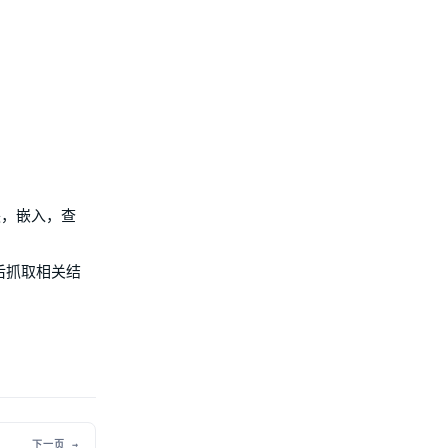
块，嵌入，查
后抓取相关结
下一页 →