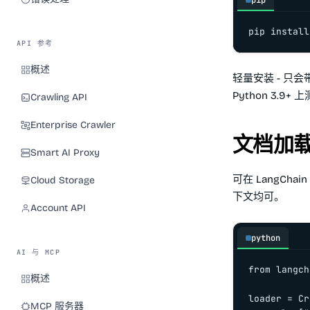
pip
pip install
API 参考
概述
轻量安装 - 只
Python 3.9+
Crawling API
Enterprise Crawler
文档加
Smart AI Proxy
可在 LangCh
Cloud Storage
下文均可。
Account API
python
AI 与 MCP
from langch
概述
loader = Cr
MCP 服务器