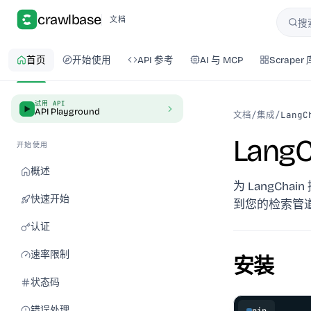
crawlbase
文档
搜
搜索
首页
开始使用
API 参考
AI 与 MCP
Scraper 
试用 API
API Playground
文档
/
集成
/
LangC
LangC
开始使用
概述
为 LangCh
快速开始
到您的检索管道
认证
速率限制
安装
状态码
错误处理