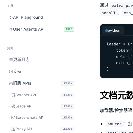
通过
extra_pa
工具
、
scroll
css
API Playground
User Agents API
FREE
python
loader = Cr
资源
    token="
    urls=["
更新日志
    extra_p
)
支持
旧版 APIs
LEGACY
文档元
Scraper API
LEGACY
Leads API
LEGACY
加载器/检索器
Screenshots API
LEGACY
：您
source
Proxy API
LEGACY