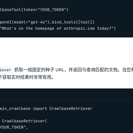
lbaseTool(token="YOUR_TOKEN")

penAI(model="gpt-4o").bind_tools([tool])

"What's on the homepage of anthropic.com today?")
抓取一组固定的种子 URL，并返回与查询匹配的文档。当您
iever
下获取实时结果时非常有用。
ain_crawlbase import CrawlbaseRetriever

 CrawlbaseRetriever(

YOUR_TOKEN",
