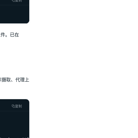
复制
加组件。已在
量库摄取、代理上
复制