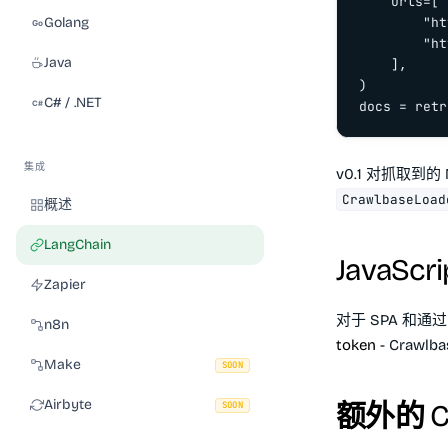
    urls=[

Golang
        "ht
        "ht
Java
    ],

)

C# / .NET
docs = retr
集成
v0.1 对抓取到
CrawlbaseLoad
概述
LangChain
JavaSc
Zapier
对于 SPA 和通过
n8n
token
- Craw
Make
SOON
Airbyte
额外的 Cr
SOON