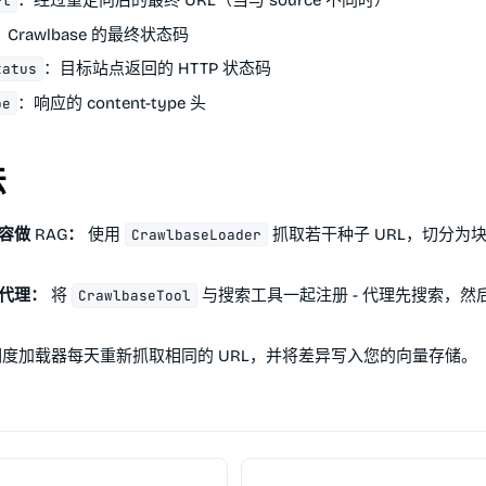
：经过重定向后的最终 URL（当与 source 不同时）
rl
：Crawlbase 的最终状态码
：目标站点返回的 HTTP 状态码
tatus
：响应的 content-type 头
pe
法
做 RAG：
使用
抓取若干种子 URL，切分为
CrawlbaseLoader
代理：
将
与搜索工具一起注册 - 代理先搜索，然
CrawlbaseTool
度加载器每天重新抓取相同的 URL，并将差异写入您的向量存储。