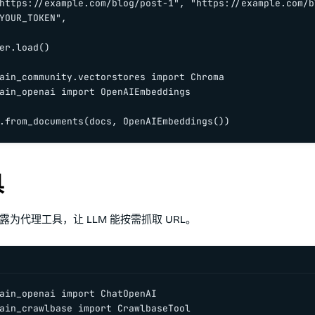
https://example.com/blog/post-1", "https://example.com/b
YOUR_TOKEN",

er.load()

ain_community.vectorstores import Chroma

ain_openai import OpenAIEmbeddings

.from_documents(docs, OpenAIEmbeddings())
具
e 暴露为代理工具，让 LLM 能按需抓取 URL。
ain_openai import ChatOpenAI

ain_crawlbase import CrawlbaseTool
