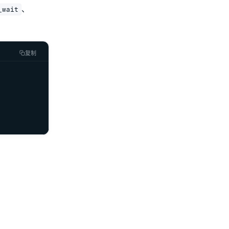
、
_wait
复制