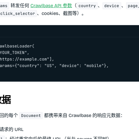
转发任何
Crawlbase API 参数
（
、
、
rams
country
device
page
、cookies、截图等）。
_click_selector
awlbaseLoader(

YOUR_TOKEN",

https://example.com"],

arams={"country": "US", "device": "mobile"},

数据
返回的每个
都携带来自 Crawlbase 的响应元数据：
Document
请求的 URL