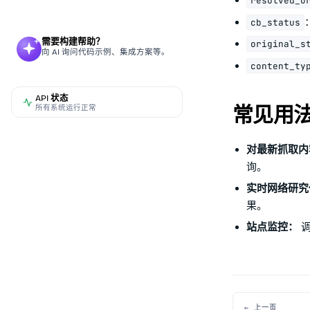
resolved_u
cb_status
需要构建帮助？
original_s
向 AI 询问代码示例、集成方案等。
content_ty
API 状态
常见用
所有系统运行正常
对最新抓取内容
询。
实时网络研究
果。
站点监控：
调
← 上一页