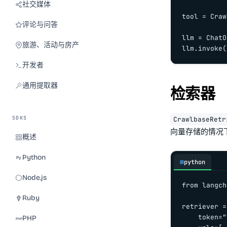
社交媒体
tool = Craw
评论与问答
llm = ChatO
旅游、活动与房产
llm.invoke(
开发者
通用提取器
检索器
SDKS
CrawlbaseRetr
向量存储的情况
概述
Python
python
Node.js
from langch
Ruby
retriever =
    token="
PHP