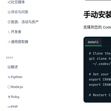
社交媒体
评论与问答
手动安
旅游、活动与房产
克隆到您的 Code
开发者
通用提取器
shell
# Clone the
SDKS
git clone h
  ~/.codex/
概述
# Set your 
Python
export CRAW
export CRAW
Node.js
# Restart C
Ruby
PHP