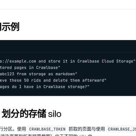
用示例
s://example.com and store it in Crawlbase Cloud Storage"

tored pages in Crawlbase"

abc123 from storage as markdown"

eve these 50 rids and delete them afterward"

ages do I have in Crawlbase storage?"
n 划分的存储 silo
 进行分区。使用
抓取的页面与使用
CRAWLBASE_TOKEN
CRAWLBASE_J