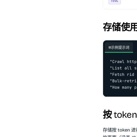
TOOL
存储使
示例提示词
"Crawl http
"List all s
"Fetch rid 
"Bulk-retri
"How many p
按 toke
存储按 token