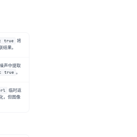
: true
将
联结果。
L 噪声中提取
: true
。
url
临时返
化，但图像