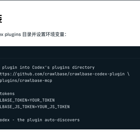
装
x plugins 目录并设置环境变量：
 plugin into Codex's plugins directory

ttps://github.com/crawlbase/crawlbase-codex-plugin \

plugins/crawlbase-mcp

tokens

LBASE_TOKEN=YOUR_TOKEN

LBASE_JS_TOKEN=YOUR_JS_TOKEN

odex - the plugin auto-discovers