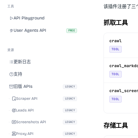
该插件注册了三
工具
API Playground
抓取工具
User Agents API
FREE
crawl
TOOL
资源
更新日志
crawl_markd
支持
TOOL
旧版 APIs
LEGACY
crawl_scree
Scraper API
LEGACY
TOOL
Leads API
LEGACY
Screenshots API
LEGACY
存储工具
Proxy API
LEGACY