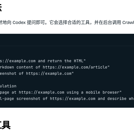
法
向 Codex 提问即可。它会选择合适的工具，并在后台调用 Crawlb
s://example.com and return the HTML"

rkdown content of https://example.com/article"

eenshot of https://example.com"

ulation

page at https://example.com using a mobile browser"

l-page screenshot of https://example.com and describe wh
工具