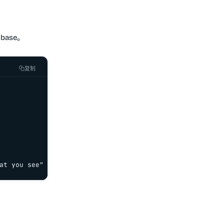
ase。
复制
at you see"