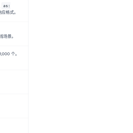
入
as:
响应格式。
线场景。
000 个。