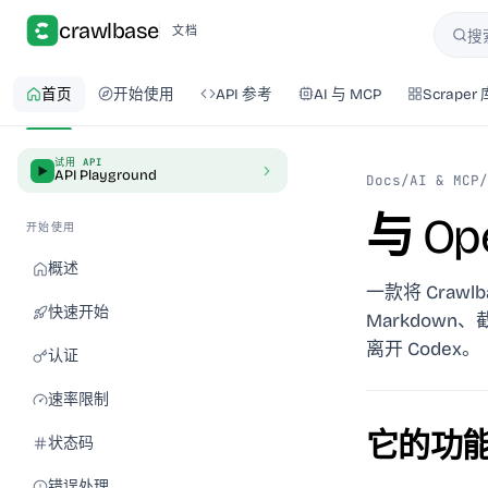
crawlbase
文档
搜
搜索
首页
开始使用
API 参考
AI 与 MCP
Scraper 
试用 API
API Playground
Docs
/
AI & MCP
/
与 O
开始使用
概述
一款将 Crawl
快速开始
Markdown
离开 Codex。
认证
速率限制
它的功
状态码
错误处理