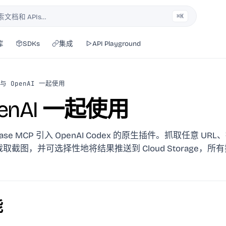
⌘K
索文档和 APIs…
库
SDKs
集成
API Playground
与 OpenAI 一起使用
penAI 一起使用
base MCP 引入 OpenAI Codex 的原生插件。抓取任意 U
、截取截图，并可选择性地将结果推送到 Cloud Storage，
能