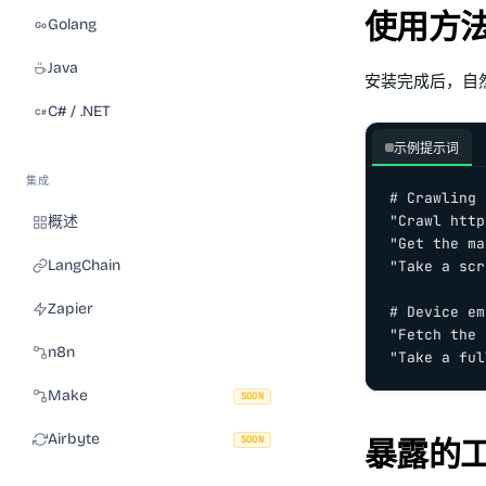
使用方
Golang
Java
安装完成后，自然地
C# / .NET
示例提示词
集成
# Crawling

"Crawl http
概述
"Get the ma
LangChain
"Take a scr
Zapier
# Device em
"Fetch the 
n8n
"Take a ful
Make
SOON
Airbyte
SOON
暴露的