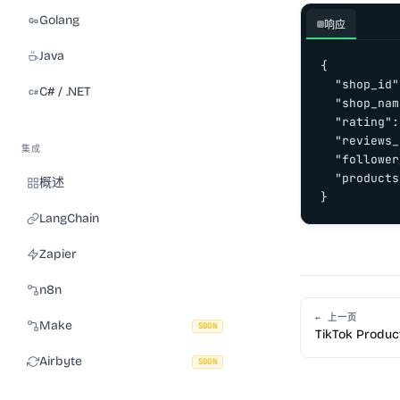
Golang
响应
Java
{

  "shop_id"
C# / .NET
  "shop_nam
  "rating":
  "reviews_
集成
  "follower
  "products
概述
}
LangChain
Zapier
n8n
← 上一页
Make
SOON
TikTok Produc
Airbyte
SOON