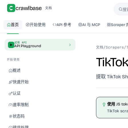
crawlbase
文档
搜
搜索
首页
开始使用
API 参考
AI 与 MCP
Scraper 
试用 API
API Playground
文档
/
Scrapers
/
TikTo
开始使用
概述
提取 TikTo
快速开始
认证
使用 JS tok
速率限制
TikTok s
状态码
错误处理