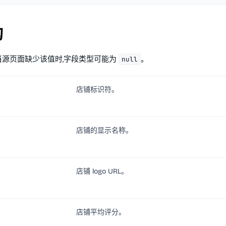
构
。当源页面缺少该值时,字段类型可能为
。
null
店铺标识符。
店铺的显示名称。
店铺 logo URL。
店铺平均评分。