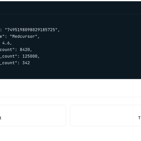
: "7495198098029185725",

e": "Medcursor",

 4.6,

count": 8420,

_count": 125000,

_count": 342

t
T