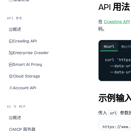
API 用法
API 参考
在
Crawling API
码。
概述
Crawling API
curl
pyt
Enterprise Crawler
curl 'https
Smart AI Proxy
  --data-ur
  --data-ur
Cloud Storage
Account API
示例输入 
AI 与 MCP
传入
参数的
url
概述
https://www.
MCP 服务器