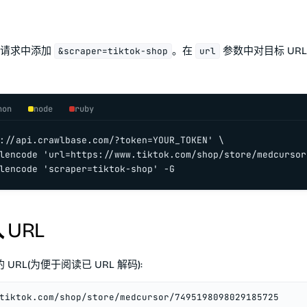
请求中添加
。在
参数中对目标 URL 
&scraper=tiktok-shop
url
hon
node
ruby
://api.crawlbase.com/?token=YOUR_TOKEN' \

lencode 'url=https://www.tiktok.com/shop/store/medcursor
lencode 'scraper=tiktok-shop' -G
URL
 URL(为便于阅读已 URL 解码):
tiktok.com/shop/store/medcursor/7495198098029185725