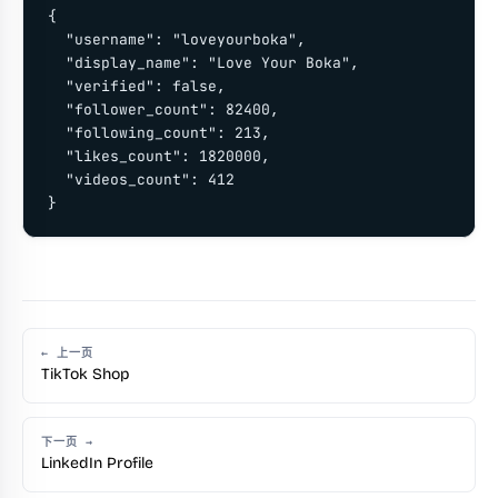
{

  "username": "loveyourboka",

  "display_name": "Love Your Boka",

  "verified": false,

  "follower_count": 82400,

  "following_count": 213,

  "likes_count": 1820000,

  "videos_count": 412

}
← 上一页
TikTok Shop
下一页 →
LinkedIn Profile