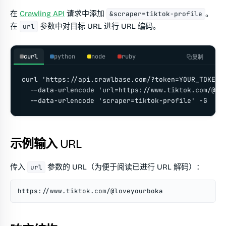
在
Crawling API
请求中添加
。
&scraper=tiktok-profile
在
参数中对目标 URL 进行 URL 编码。
url
curl
python
node
ruby
复制
curl 'https://api.crawlbase.com/?token=YOUR_TOKEN' 
  --data-urlencode 'url=https://www.tiktok.com/@lov
  --data-urlencode 'scraper=tiktok-profile' -G
示例输入 URL
传入
参数的 URL（为便于阅读已进行 URL 解码）：
url
https://www.tiktok.com/@loveyourboka