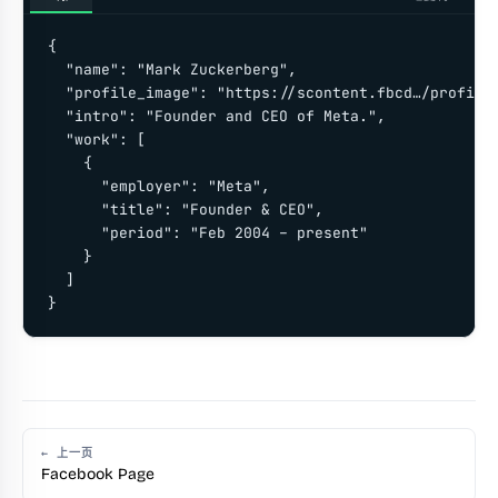
{

  "name": "Mark Zuckerberg",

  "profile_image": "https://scontent.fbcd…/profile.
  "intro": "Founder and CEO of Meta.",

  "work": [

    {

      "employer": "Meta",

      "title": "Founder & CEO",

      "period": "Feb 2004 – present"

    }

  ]

}
← 上一页
Facebook Page