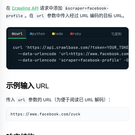
在
Crawling API
请求中添加
&scraper=facebook-
。在
参数中传入经过 URL 编码的目标 URL。
profile
url
curl
python
node
ruby
复制
curl 'https://api.crawlbase.com/?token=YOUR_TOKEN' 
  --data-urlencode 'url=https://www.facebook.com/zu
  --data-urlencode 'scraper=facebook-profile' -G
示例输入 URL
传入
参数的 URL（为便于阅读已 URL 解码）：
url
https://www.facebook.com/zuck