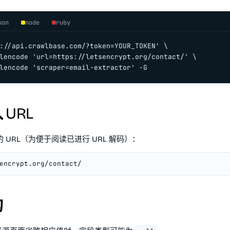
hon
node
ruby
://api.crawlbase.com/?token=YOUR_TOKEN' \

lencode 'url=https://letsencrypt.org/contact/' \

lencode 'scraper=email-extractor' -G
URL
 URL（为便于阅读已进行 URL 解码）：
encrypt.org/contact/
构