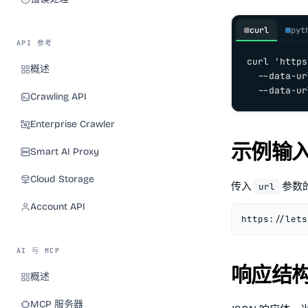
curl
pyt
API 参考
curl 'https
概述
  --data-ur
  --data-ur
Crawling API
Enterprise Crawler
示例输入 
Smart AI Proxy
Cloud Storage
传入
参数的
url
Account API
https://lets
AI 与 MCP
响应结
概述
MCP 服务器