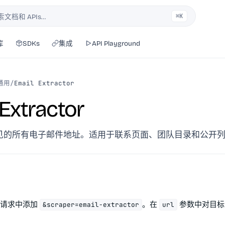
⌘K
索文档和 APIs…
库
SDKs
集成
API Playground
通用
/
Email Extractor
Extractor
见的所有电子邮件地址。适用于联系页面、团队目录和公开
请求中添加
。在
参数中对目标 
&scraper=email-extractor
url