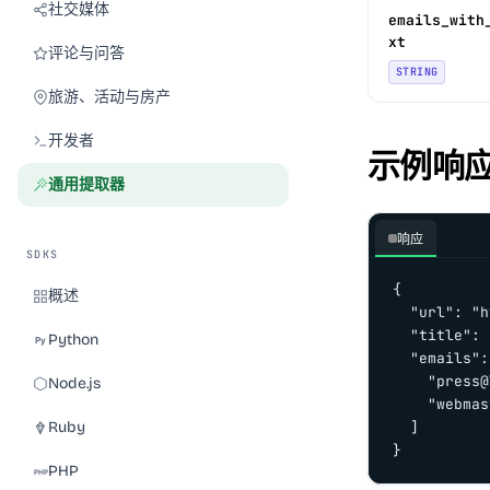
社交媒体
emails_with
xt
评论与问答
STRING
旅游、活动与房产
开发者
示例响
通用提取器
响应
SDKS
{

概述
  "url": "h
  "title": 
Python
  "emails":
    "
press@
Node.js
    "
webmas
Ruby
  ]

}
PHP