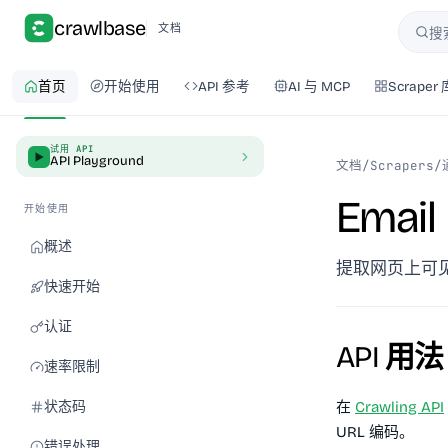
crawlbase
文档
搜
搜索
首页
开始使用
API 参考
AI 与 MCP
Scraper 
试用 API
API Playground
文档
/
Scrapers
/
Email 
开始使用
概述
提取网页上可
快速开始
认证
API 用法
速率限制
状态码
在
Crawling API
URL 编码。
错误处理