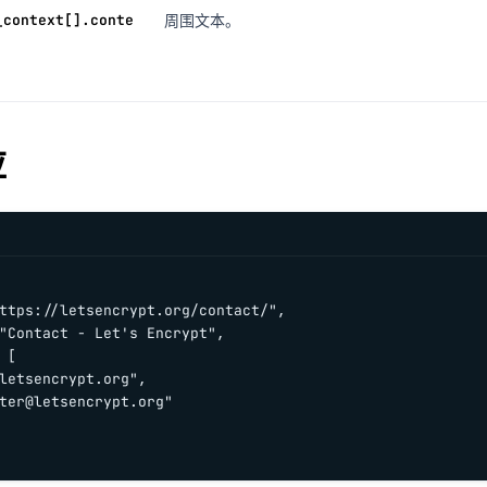
_context[].conte
周围文本。
应
ttps://letsencrypt.org/contact/",

"Contact - Let's Encrypt",

 [

letsencrypt.org
",

ter@letsencrypt.org
"
