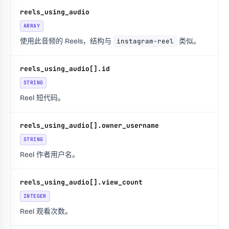
reels_using_audio
ARRAY
使用此音频的 Reels，结构与
instagram-reel
类似。
reels_using_audio[].id
STRING
Reel 短代码。
reels_using_audio[].owner_username
STRING
Reel 作者用户名。
reels_using_audio[].view_count
INTEGER
Reel 观看次数。