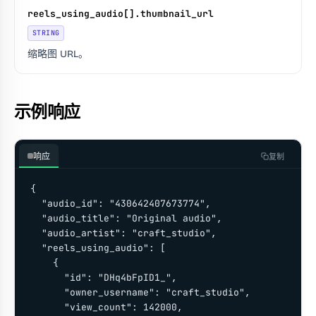
reels_using_audio[].thumbnail_url
STRING
缩略图 URL。
示例响应
响应
复制
{

  "audio_id": "430642407673774",

  "audio_title": "Original audio",

  "audio_artist": "craft_studio",

  "reels_using_audio": [

    {

      "id": "DHq4bFpID1_",

      "owner_username": "craft_studio",

      "view_count": 142000,
