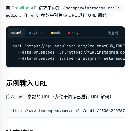
向
Crawling API
请求中添加
&scraper=instagram-reels-
。在
参数中对目标 URL 进行 URL 编码。
audio
url
curl
python
node
ruby
复制
curl 'https://api.crawlbase.com/?token=YOUR_TOKEN' 
  --data-urlencode 'url=https://www.instagram.com/r
  --data-urlencode 'scraper=instagram-reels-audio'
示例输入 URL
传入
参数的 URL（为便于阅读已进行 URL 解码）：
url
https://www.instagram.com/reels/audio/4306424076737