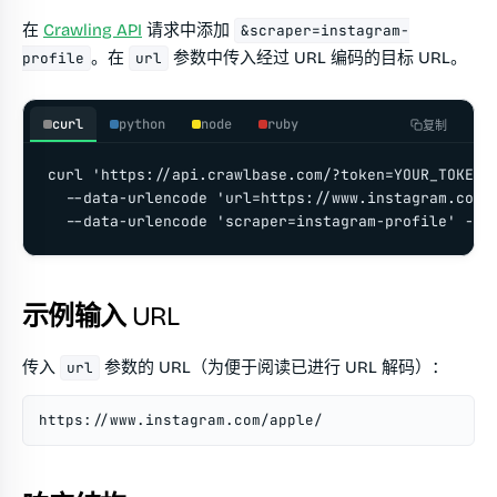
在
Crawling API
请求中添加
&scraper=instagram-
。在
参数中传入经过 URL 编码的目标 URL。
profile
url
curl
python
node
ruby
复制
curl 'https://api.crawlbase.com/?token=YOUR_TOKEN' 
  --data-urlencode 'url=https://www.instagram.com/a
  --data-urlencode 'scraper=instagram-profile' -G
示例输入 URL
传入
参数的 URL（为便于阅读已进行 URL 解码）：
url
https://www.instagram.com/apple/