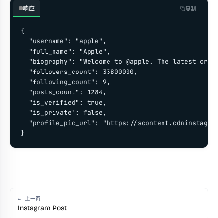
响应
复制
{

  "username": "apple",

  "full_name": "Apple",

  "biography": "Welcome to @apple. The latest creat
  "followers_count": 33800000,

  "following_count": 9,

  "posts_count": 1284,

  "is_verified": true,

  "is_private": false,

  "profile_pic_url": "https://scontent.cdninstagram
}
← 上一页
Instagram Post