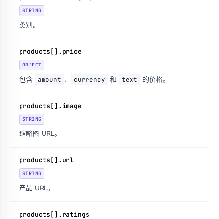
STRING
类别。
products[].price
OBJECT
包含
amount
、
currency
和
text
的价格。
products[].image
STRING
缩略图 URL。
products[].url
STRING
产品 URL。
products[].ratings