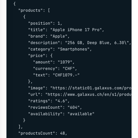
{

  "products": [

    {

      "position": 1,

      "title": "Apple iPhone 17 Pro",

      "brand": "Apple",

      "description": "256 GB, Deep Blue, 6.30\", Du
      "category": "Smartphones",

      "price": {

        "amount": "1079",

        "currency": "CHF",

        "text": "CHF1079.–"

      },

      "image": "https://static01.galaxus.com/produc
      "url": "https://www.galaxus.ch/en/s1/product/
      "ratings": "4.6",

      "reviewsCount": "604",

      "availability": "available"

    }

  ],

  "productsCount": 48,
