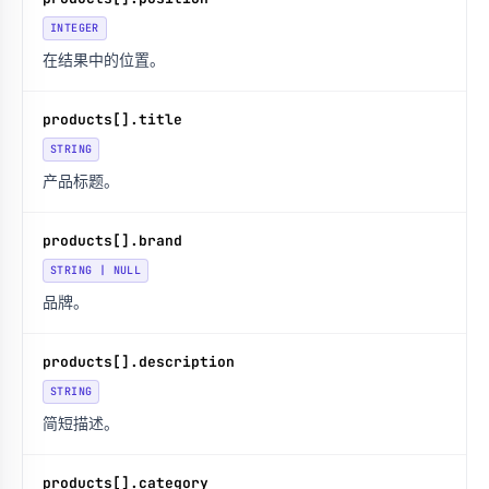
INTEGER
在结果中的位置。
products[].title
STRING
产品标题。
products[].brand
STRING | NULL
品牌。
products[].description
STRING
简短描述。
products[].category