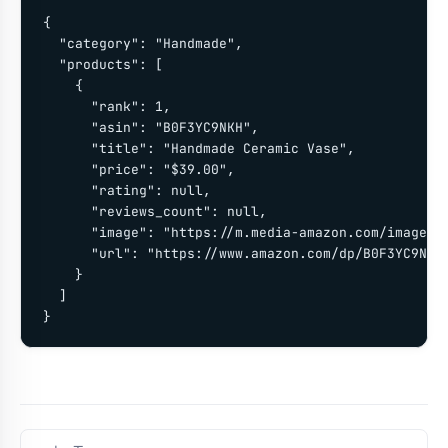
{

  "category": "Handmade",

  "products": [

    {

      "rank": 1,

      "asin": "B0F3YC9NKH",

      "title": "Handmade Ceramic Vase",

      "price": "$39.00",

      "rating": null,

      "reviews_count": null,

      "image": "https://m.media-amazon.com/images/I
      "url": "https://www.amazon.com/dp/B0F3YC9NKH"
    }

  ]

}