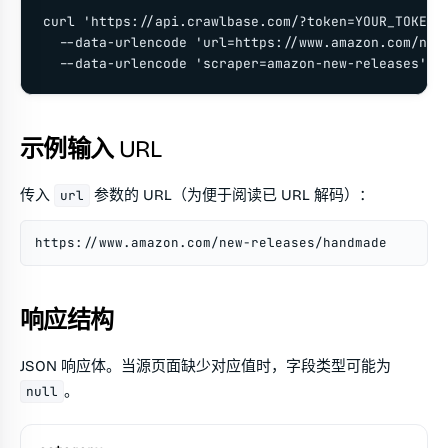
curl 'https://api.crawlbase.com/?token=YOUR_TOKEN' 
  --data-urlencode 'url=https://www.amazon.com/new-
  --data-urlencode 'scraper=amazon-new-releases' -
示例输入 URL
传入
参数的 URL（为便于阅读已 URL 解码）：
url
https://www.amazon.com/new-releases/handmade
响应结构
JSON 响应体。当源页面缺少对应值时，字段类型可能为
。
null