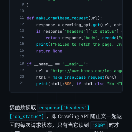
}
def
make_crawlbase_request
(url):
    response = crawling_api.
get
(url, options
if
 response[
"headers"
][
"cb_status"
] == 
"
return
 response[
"body"
].
decode
(
"utf-
print
(
f"Failed to fetch the page. Crawlb
return
None
if
 __name__ == 
"__main__"
:
    url = 
"https://www.homes.com/los-angeles
    html = 
make_crawlbase_request
(url)
print
(html[:
500
] 
if
 html 
else
"No HTML r
该函数读取
response["headers"]
，即 Crawling API 随正文一起返
["cb_status"]
回的每次请求状态，只有当它读到
时才
"200"