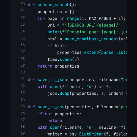
def
scrape_search
():
    properties = []
for
 page 
in
range
(
1
, MAX_PAGES + 
1
):
        url = 
f"{SEARCH_URL}/p{page}/"
print
(
f"Scraping page {page}: {url}"
        html = 
make_crawlbase_request
(url)
if
 html:
            properties.
extend
(
parse_listings
        time.
sleep
(
2
)
return
 properties
def
save_to_json
(properties, filename=
"prope
with
open
(filename, 
"w"
) 
as
 f:
        json.
dump
(properties, f, indent=
4
)
def
save_to_csv
(properties, filename=
"proper
if
not
 properties:
return
with
open
(filename, 
"w"
, newline=
""
) 
as
 
        writer = csv.
DictWriter
(f, fieldname