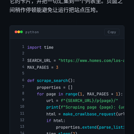
它的卡片，并把一切汇集到一个列表里。页面之
间稍作停顿能避免让运行把站点压垮。
python
Copy
import
 time
SEARCH_URL = 
"https://www.homes.com/los-ange
MAX_PAGES = 
3
def
scrape_search
():
    properties = []
for
 page 
in
range
(
1
, MAX_PAGES + 
1
):
        url = 
f"{SEARCH_URL}/p{page}/"
print
(
f"Scraping page {page}: {url}"
        html = 
make_crawlbase_request
(url)
if
 html:
            properties.
extend
(
parse_listings
        time.
sleep
(
2
)