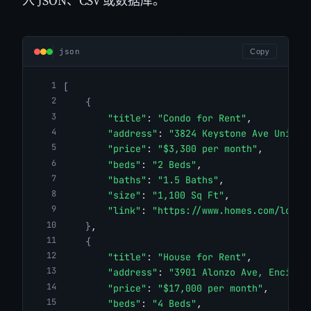
入 JSON、CSV 或数据库。
json
Copy
[
{
"title"
: 
"Condo for Rent"
,
"address"
: 
"3824 Keystone Ave Unit 2
"price"
: 
"$3,300 per month"
,
"beds"
: 
"2 Beds"
,
"baths"
: 
"1.5 Baths"
,
"size"
: 
"1,100 Sq Ft"
,
"link"
: 
"https://www.homes.com/los-a
}
,
{
"title"
: 
"House for Rent"
,
"address"
: 
"3901 Alonzo Ave, Encino,
"price"
: 
"$17,000 per month"
,
"beds"
: 
"4 Beds"
,