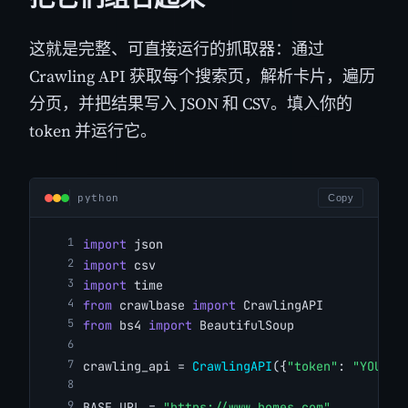
这就是完整、可直接运行的抓取器：通过
Crawling API 获取每个搜索页，解析卡片，遍历
分页，并把结果写入 JSON 和 CSV。填入你的
token 并运行它。
python
Copy
import
 json
import
 csv
import
 time
from
 crawlbase 
import
 CrawlingAPI
from
 bs4 
import
 BeautifulSoup
crawling_api = 
CrawlingAPI
({
"token"
: 
"YOUR_C
BASE_URL = 
"https://www.homes.com"