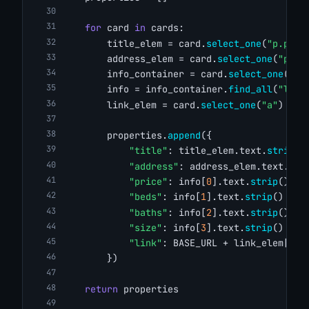
for
 card 
in
 cards:
        title_elem = card.
select_one
(
"p.prop
        address_elem = card.
select_one
(
"p.ad
        info_container = card.
select_one
(
"ul
        info = info_container.
find_all
(
"li"
)
        link_elem = card.
select_one
(
"a"
)
        properties.
append
({
"title"
: title_elem.text.
strip
()
"address"
: address_elem.text.
str
"price"
: info[
0
].text.
strip
() 
if
"beds"
: info[
1
].text.
strip
() 
if
"baths"
: info[
2
].text.
strip
() 
if
"size"
: info[
3
].text.
strip
() 
if
"link"
: BASE_URL + link_elem[
"hr
        })
return
 properties