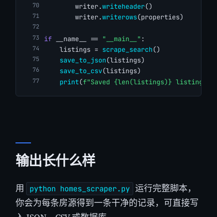
        writer.
writeheader
()
        writer.
writerows
(properties)
if
 __name__ == 
"__main__"
:
    listings = 
scrape_search
()
save_to_json
(listings)
save_to_csv
(listings)
print
(
f"Saved {len(listings)} listings t
输出长什么样
用
运行完整脚本，
python homes_scraper.py
你会为每条房源得到一条干净的记录，可直接写