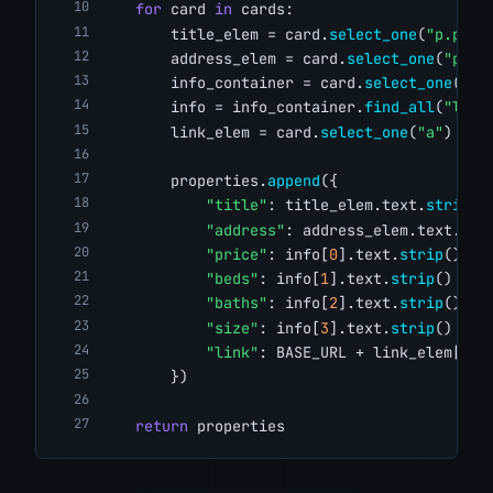
for
 card 
in
 cards:
        title_elem = card.
select_one
(
"p.prop
        address_elem = card.
select_one
(
"p.ad
        info_container = card.
select_one
(
"ul
        info = info_container.
find_all
(
"li"
)
        link_elem = card.
select_one
(
"a"
)
        properties.
append
({
"title"
: title_elem.text.
strip
()
"address"
: address_elem.text.
str
"price"
: info[
0
].text.
strip
() 
if
"beds"
: info[
1
].text.
strip
() 
if
"baths"
: info[
2
].text.
strip
() 
if
"size"
: info[
3
].text.
strip
() 
if
"link"
: BASE_URL + link_elem[
"hr
        })
return
 properties