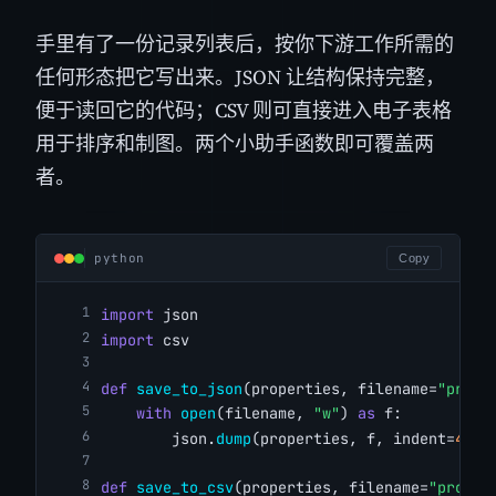
手里有了一份记录列表后，按你下游工作所需的
任何形态把它写出来。JSON 让结构保持完整，
便于读回它的代码；CSV 则可直接进入电子表格
用于排序和制图。两个小助手函数即可覆盖两
者。
python
Copy
import
 json
import
 csv
def
save_to_json
(properties, filename=
"prope
with
open
(filename, 
"w"
) 
as
 f:
        json.
dump
(properties, f, indent=
4
)
def
save_to_csv
(properties, filename=
"proper