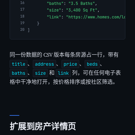
"baths"
: 
"3.5 Baths"
,
"size"
: 
"3,400 Sq Ft"
,
"link"
: 
"https://www.homes.com/los-a
}
]
同一份数据的 CSV 版本每条房源占一行，带有
、
、
、
、
title
address
price
beds
、
和
列，可在任何电子表
baths
size
link
格中干净地打开，按价格排序或按社区筛选。
扩展到房产详情页