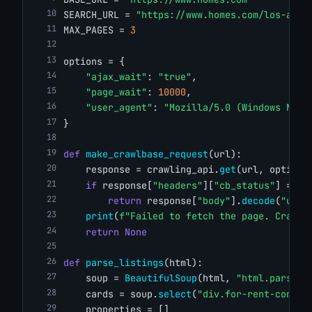
SEARCH_URL = 
"https://www.homes.com/los-ange
MAX_PAGES = 
3
options = {
"ajax_wait"
: 
"true"
,
"page_wait"
: 
10000
,
"user_agent"
: 
"Mozilla/5.0 (Windows NT 1
}
def
make_crawlbase_request
(url):
    response = crawling_api.
get
(url, options
if
 response[
"headers"
][
"cb_status"
] == 
"
return
 response[
"body"
].
decode
(
"utf-
print
(
f"Failed to fetch the page. Crawlb
return
None
def
parse_listings
(html):
    soup = 
BeautifulSoup
(html, 
"html.parser"
    cards = soup.
select
(
"div.for-rent-conten
    properties = []