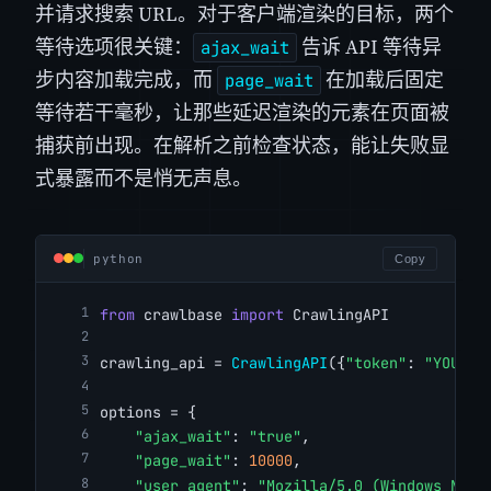
并请求搜索 URL。对于客户端渲染的目标，两个
等待选项很关键：
告诉 API 等待异
ajax_wait
步内容加载完成，而
在加载后固定
page_wait
等待若干毫秒，让那些延迟渲染的元素在页面被
捕获前出现。在解析之前检查状态，能让失败显
式暴露而不是悄无声息。
python
Copy
from
 crawlbase 
import
 CrawlingAPI
crawling_api = 
CrawlingAPI
({
"token"
: 
"YOUR_C
options = {
"ajax_wait"
: 
"true"
,
"page_wait"
: 
10000
,
"user_agent"
: 
"Mozilla/5.0 (Windows NT 1