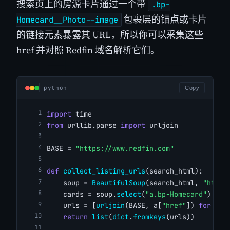
搜索页上的房源卡片通过一个带
.bp-
包裹层的锚点或卡片
Homecard__Photo--image
的链接元素暴露其 URL，所以你可以采集这些
href 并对照 Redfin 域名解析它们。
python
Copy
import
 time
from
 urllib.parse 
import
 urljoin
BASE = 
"https://www.redfin.com"
def
collect_listing_urls
(search_html):
    soup = 
BeautifulSoup
(search_html, 
"html.
    cards = soup.
select
(
"a.bp-Homecard"
)
    urls = [
urljoin
(BASE, a[
"href"
]) 
for
 a 
i
return
list
(
dict
.
fromkeys
(urls))