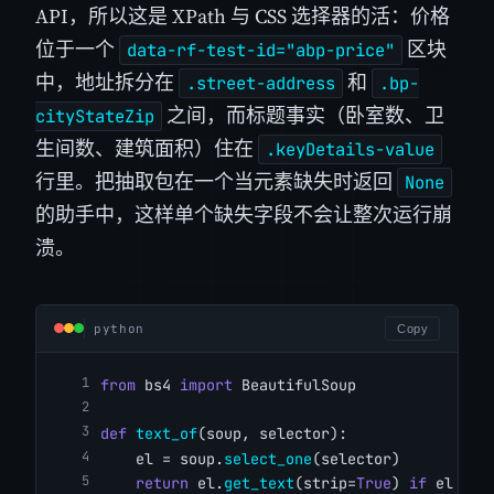
API，所以这是 XPath 与 CSS 选择器的活：价格
位于一个
区块
data-rf-test-id="abp-price"
中，地址拆分在
和
.street-address
.bp-
之间，而标题事实（卧室数、卫
cityStateZip
生间数、建筑面积）住在
.keyDetails-value
行里。把抽取包在一个当元素缺失时返回
None
的助手中，这样单个缺失字段不会让整次运行崩
溃。
python
Copy
from
 bs4 
import
 BeautifulSoup
def
text_of
(soup, selector):
    el = soup.
select_one
(selector)
return
 el.
get_text
(strip=
True
) 
if
 el 
els