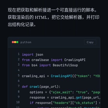
现在把获取和解析接进一个可直接运行的脚本。
获取渲染后的 HTML，把它交给解析器，并打印
出结构化记录。
python
Copy
import
 json
from
 crawlbase 
import
 CrawlingAPI
from
 bs4 
import
 BeautifulSoup
crawling_api = 
CrawlingAPI
({
"token"
: 
"YOUR_C
def
crawl
(page_url):
    options = {
"ajax_wait"
: 
"true"
, 
"page_wa
    response = crawling_api.
get
(page_url, op
if
 response[
"headers"
][
"cb_status"
] == 
"