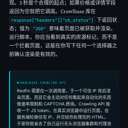
现。5 秒是个合理的起点；如果价格或详情字段
返回为空就把它调高。Crawlbase 库在
下返回状
response["headers"]["cb_status"]
态；值为
意味着页面已被获取并渲染。
"200"
运行脚本，你应当看到真实的房源标记，而不是
一个拦截页面，这能在你写下任何一个选择器之
前确认渲染是有效的。
CRAWLBASE CRAWLING API
Redfin 需要在一次调用里，于一个可信 IP 背后渲
染页面，而且它会主动对任何看起来自动化的东西
做速率限制和 CAPTCHA 质询。Crawling API 接
收一个 JS token，在真实浏览器中运行页面，在
服务端轮换住宅 IP，并交给你处理完的 HTML，
于是你就省去了自己运行无头浏览器集群和代理池