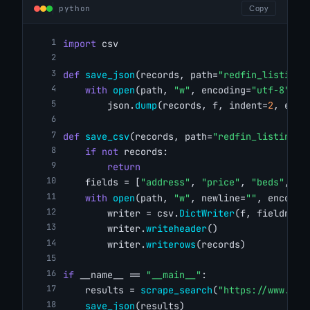
python
Copy
import
 csv
def
save_json
(records, path=
"redfin_listings
with
open
(path, 
"w"
, encoding=
"utf-8"
) 
a
        json.
dump
(records, f, indent=
2
, ensu
def
save_csv
(records, path=
"redfin_listings.
if
not
 records:
return
    fields = [
"address"
, 
"price"
, 
"beds"
, 
"b
with
open
(path, 
"w"
, newline=
""
, encodin
        writer = csv.
DictWriter
(f, fieldname
        writer.
writeheader
()
        writer.
writerows
(records)
if
 __name__ == 
"__main__"
:
    results = 
scrape_search
(
"https://www.red
save_json
(results)