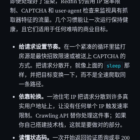
即便处理好了渲染，Redfin 仍会用 IP 速率限
制、CAPTCHA 和 user-agent 检查来监视具有抓
取器特征的流量。几个习惯能让一次运行保持健
康，且它们适用于任何难啃的商业目标。
给请求设置节奏。
在一个紧凑的循环里猛打
房源是最快招致限速或被送上 CAPTCHA 的
方式。把请求分散开，就像上面的
那
sleep
样，并把目标变换一下，而不是全速爬取同
一条路径。
依靠轮换。
一池住宅 IP 把请求分散到许多真
实用户地址上，让没有任何单个 IP 触发速率
限制。Crawling API 替你处理这件事；如果
你自己搭建技术栈，这就是要做对的部分。
读懂状态码。
一次开始返回验证质询或非 200