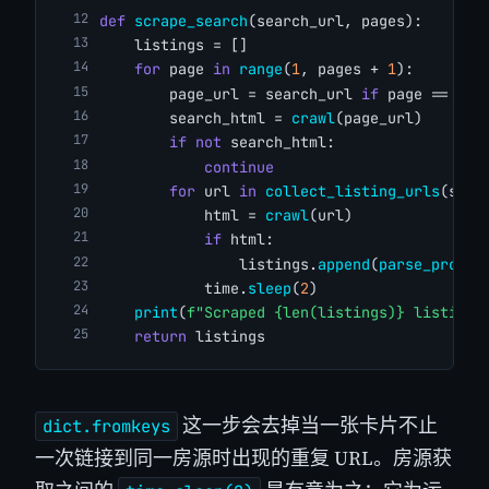
def
scrape_search
(search_url, pages):
    listings = []
for
 page 
in
range
(
1
, pages + 
1
):
        page_url = search_url 
if
 page == 
1
e
        search_html = 
crawl
(page_url)
if
not
 search_html:
continue
for
 url 
in
collect_listing_urls
(sear
            html = 
crawl
(url)
if
 html:
                listings.
append
(
parse_proper
            time.
sleep
(
2
)
print
(
f"Scraped {len(listings)} listings
return
 listings
这一步会去掉当一张卡片不止
dict.fromkeys
一次链接到同一房源时出现的重复 URL。房源获