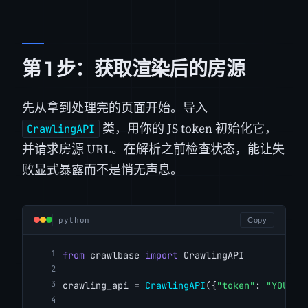
第 1 步：获取渲染后的房源
先从拿到处理完的页面开始。导入
类，用你的 JS token 初始化它，
CrawlingAPI
并请求房源 URL。在解析之前检查状态，能让失
败显式暴露而不是悄无声息。
python
Copy
from
 crawlbase 
import
 CrawlingAPI
crawling_api = 
CrawlingAPI
({
"token"
: 
"YOUR_C