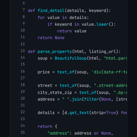
def
find_detail
(details, keyword):
for
 value 
in
 details:
if
 keyword 
in
 value.
lower
():
return
 value
return
None
def
parse_property
(html, listing_url):
    soup = 
BeautifulSoup
(html, 
"html.parser"
    price = 
text_of
(soup, 
'div[data-rf-test-
    street = 
text_of
(soup, 
".street-address"
    city_state_zip = 
text_of
(soup, 
".bp-city
    address = 
" "
.
join
(
filter
(
None
, [street,
    details = [d.
get_text
(strip=
True
) 
for
 d 
return
 {
"address"
: address 
or
None
,