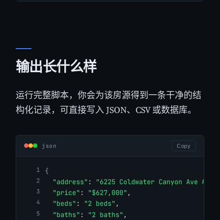
输出长什么样
运行完整脚本，你会为该房源得到一条干净的结
构化记录，可直接写入 JSON、CSV 或数据库。
json
Copy
{
"address"
: 
"6225 Coldwater Canyon Ave #106
"price"
: 
"$627,000"
,
"beds"
: 
"2 beds"
,
"baths"
: 
"2 baths"
,