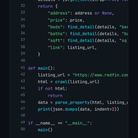
return
 {
"address"
: address 
or
None
,
"price"
: price,
"beds"
: 
find_detail
(details, 
"bed"
),
"baths"
: 
find_detail
(details, 
"bath"
"sqft"
: 
find_detail
(details, 
"sq ft"
"link"
: listing_url,
    }
def
main
():
    listing_url = 
"https://www.redfin.com/CA
    html = 
crawl
(listing_url)
if
not
 html:
return
    data = 
parse_property
(html, listing_url)
print
(json.
dumps
(data, indent=
2
))
if
 __name__ == 
"__main__"
:
main
()