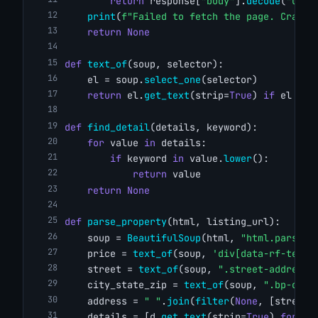
return
 response[
"body"
].
decode
(
"utf-
print
(
f"Failed to fetch the page. Crawlb
return
None
def
text_of
(soup, selector):
    el = soup.
select_one
(selector)
return
 el.
get_text
(strip=
True
) 
if
 el 
els
def
find_detail
(details, keyword):
for
 value 
in
 details:
if
 keyword 
in
 value.
lower
():
return
 value
return
None
def
parse_property
(html, listing_url):
    soup = 
BeautifulSoup
(html, 
"html.parser"
    price = 
text_of
(soup, 
'div[data-rf-test-
    street = 
text_of
(soup, 
".street-address"
    city_state_zip = 
text_of
(soup, 
".bp-city
    address = 
" "
.
join
(
filter
(
None
, [street,
    details = [d.
get_text
(strip=
True
) 
for
 d 