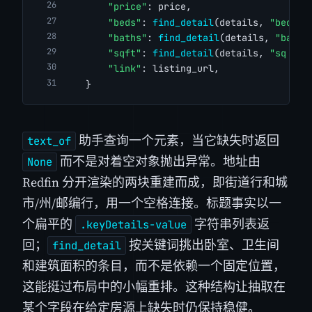
"price"
: price,
"beds"
: 
find_detail
(details, 
"bed"
),
"baths"
: 
find_detail
(details, 
"bath"
"sqft"
: 
find_detail
(details, 
"sq ft"
"link"
: listing_url,
    }
助手查询一个元素，当它缺失时返回
text_of
而不是对着空对象抛出异常。地址由
None
Redfin 分开渲染的两块重建而成，即街道行和城
市/州/邮编行，用一个空格连接。标题事实以一
个扁平的
字符串列表返
.keyDetails-value
回；
按关键词挑出卧室、卫生间
find_detail
和建筑面积的条目，而不是依赖一个固定位置，
这能挺过布局中的小幅重排。这种结构让抽取在
某个字段在给定房源上缺失时仍保持稳健。