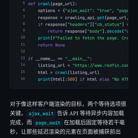
def
crawl
(page_url):
    options = {
"ajax_wait"
: 
"true"
, 
"page_wa
    response = crawling_api.
get
(page_url, op
if
 response[
"headers"
][
"cb_status"
] == 
"
return
 response[
"body"
].
decode
(
"utf-
print
(
f"Failed to fetch the page. Crawlb
return
None
if
 __name__ == 
"__main__"
:
    listing_url = 
"https://www.redfin.com/CA
    html = 
crawl
(listing_url)
print
(html[:
500
] 
if
 html 
else
"No HTML r
对于像这样客户端渲染的目标，两个等待选项很
关键。
告诉 API 等待异步内容加载
ajax_wait
完成，而
在加载后固定等待若干毫
page_wait
秒，让那些延迟渲染的元素在页面被捕获前出