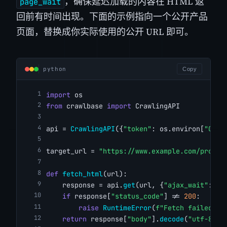
，确保延迟加载的内容在 HTML 返
page_wait
回前有时间出现。下面的示例指向一个公开产品
页面，替换成你实际使用的公开 URL 即可。
python
Copy
import
 os
from
 crawlbase 
import
 CrawlingAPI
api = 
CrawlingAPI
({
"token"
: os.environ[
"CRAW
target_url = 
"https://www.example.com/produc
def
fetch_html
(url):
    response = api.
get
(url, {
"ajax_wait"
: 
"t
if
 response[
"status_code"
] != 
200
:
raise
RuntimeError
(
f"Fetch failed: {
return
 response[
"body"
].
decode
(
"utf-8"
, 