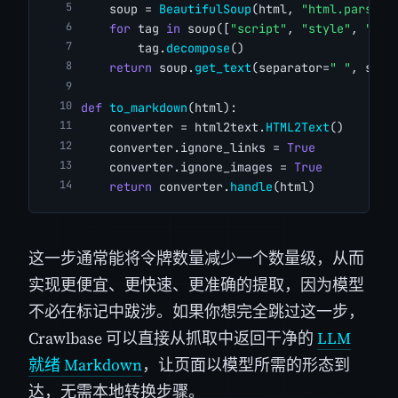
    soup = 
BeautifulSoup
(html, 
"html.parser"
for
 tag 
in
 soup([
"script"
, 
"style"
, 
"nos
        tag.
decompose
()
return
 soup.
get_text
(separator=
" "
, stri
def
to_markdown
(html):
    converter = html2text.
HTML2Text
()
    converter.ignore_links = 
True
    converter.ignore_images = 
True
return
 converter.
handle
(html)
这一步通常能将令牌数量减少一个数量级，从而
实现更便宜、更快速、更准确的提取，因为模型
不必在标记中跋涉。如果你想完全跳过这一步，
Crawlbase 可以直接从抓取中返回干净的
LLM
就绪 Markdown
，让页面以模型所需的形态到
达，无需本地转换步骤。