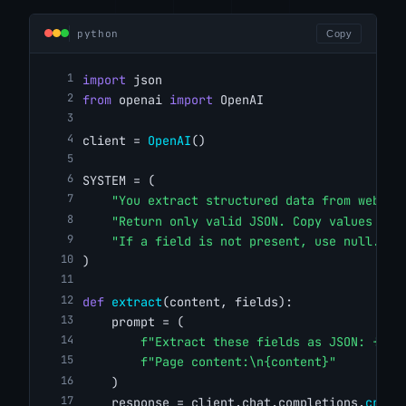
python
Copy
import
 json
from
 openai 
import
 OpenAI
client = 
OpenAI
()
SYSTEM = (
"You extract structured data from web pa
"Return only valid JSON. Copy values ver
"If a field is not present, use null. Ne
)
def
extract
(content, fields):
    prompt = (
f"Extract these fields as JSON: {', 
f"Page content:\n{content}"
    )
    response = client.chat.completions.
creat