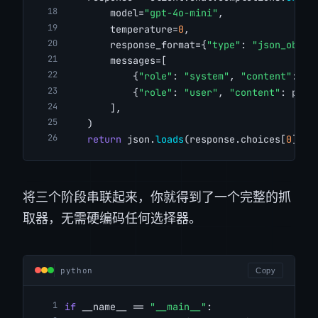
        model=
"gpt-4o-mini"
,
        temperature=
0
,
        response_format={
"type"
: 
"json_objec
        messages=[
            {
"role"
: 
"system"
, 
"content"
: SY
            {
"role"
: 
"user"
, 
"content"
: prom
        ],
    )
return
 json.
loads
(response.choices[
0
].me
将三个阶段串联起来，你就得到了一个完整的抓
取器，无需硬编码任何选择器。
python
Copy
if
 __name__ == 
"__main__"
: