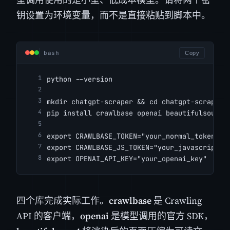
钥设置为环境变量，而不是直接粘贴到脚本中。
bash
Copy
python --version
mkdir chatgpt-scraper && cd chatgpt-scraper
pip install crawlbase openai beautifulsoup4 
export CRAWLBASE_TOKEN="your_normal_token"
export CRAWLBASE_JS_TOKEN="your_javascript_t
export OPENAI_API_KEY="your_openai_key"
四个库完成实际工作。
crawlbase
是 Crawling
API 的客户端，
openai
是模型调用的官方 SDK，