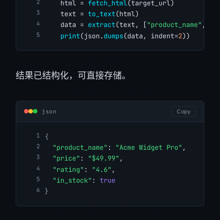
    html = 
fetch_html
(target_url)
    text = 
to_text
(html)
    data = 
extract
(text, [
"product_name"
, 
"p
print
(json.
dumps
(data, indent=
2
))
结果已结构化，可直接存储。
json
Copy
{
"product_name"
: 
"Acme Widget Pro"
,
"price"
: 
"$49.99"
,
"rating"
: 
"4.6"
,
"in_stock"
: 
true
}