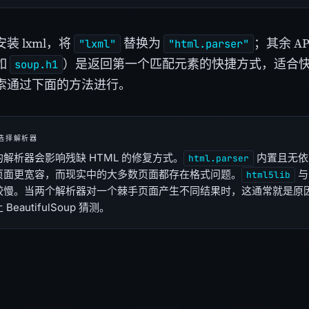
装 lxml，将
替换为
；其余 A
"lxml"
"html.parser"
如
）是返回第一个匹配元素的快捷方式，适合
soup.h1
索通过下面的方法进行。
选择解析器
解析器会影响残缺 HTML 的修复方式。
内置且无依
html.parser
页面更宽容，而现实中的大多数页面都存在格式问题。
与
html5lib
较慢。当两个解析器对一个棘手页面产生不同结果时，这通常就是原
BeautifulSoup 猜测。