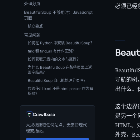
处理分页
必须已经
BeautifulSoup 不够用时：JavaScript
页面
核心要点
常见问题
如何在 Python 中安装 BeautifulSoup？
Beau
find 和 find_all 有什么区别？
如何获取元素内的文本与属性？
为什么 BeautifulSoup 在某些页面上返
Beaut
回空结果？
导航的树
BeautifulSoup 自己能处理分页吗？
出什么。
应该使用 lxml 还是 html.parser 作为解
析器？
这个边界
是另一个问
Crawlbase
HTML。
大规模爬取任何站点，无需管理代
理或指纹。
外壳，Bea