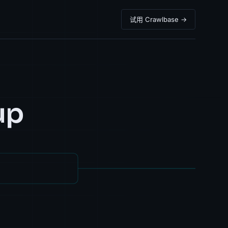
试用 Crawlbase →
up