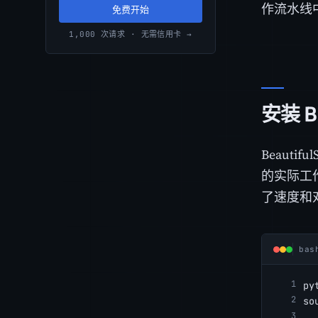
作流水线
免费开始
1,000 次请求 · 无需信用卡 →
安装 B
Beautif
的实际工
了速度和
bas
py
so