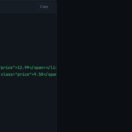
Copy
"price">12.99</span></li>
 class="price">9.50</span></li>