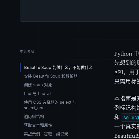
本页内容
Python
先想到的
BeautifulSoup 能做什么，不能做什么
API，
安装 BeautifulSoup 和解析器
只需用标签
创建 soup 对象
find 与 find_all
本指南是对
使用 CSS 选择器的 select 与
例标记构建
select_one
和
遍历树结构
selec
获取文本和属性
一个真实
实战示例：提取一组记录
Beauti