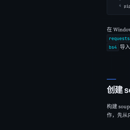
pi
在 Wind
requests
导入
bs4
创建 s
构建 s
作，先从