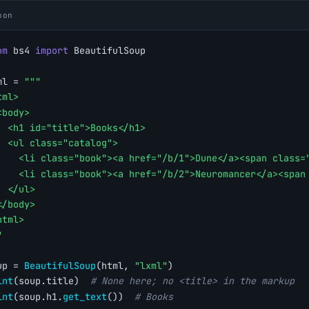
hon
om
 bs4 
import
 BeautifulSoup
ml = 
"""
tml>
<body>
  <h1 id="title">Books</h1>
  <ul class="catalog">
    <li class="book"><a href="/b/1">Dune</a><span class=
    <li class="book"><a href="/b/2">Neuromancer</a><span
  </ul>
</body>
html>
"
up = 
BeautifulSoup
(html, 
"lxml"
)
int
(soup.title)  
# None here; no <title> in the markup
int
(soup.h1.
get_text
())  
# Books