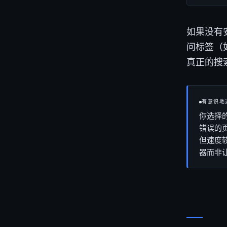
如果没有安
问标签（
真正的搜
有意识地
你选择的
错误的
但速度
器而非让 