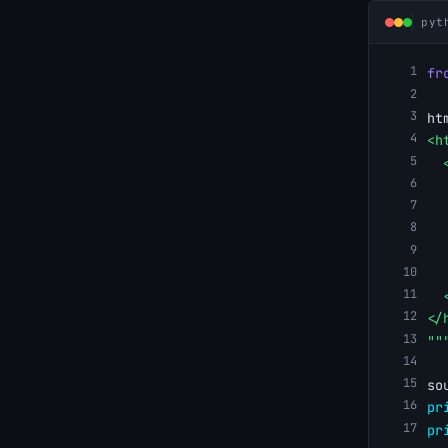
pyt
fr
ht
<h
  
  
  
  
  
  
  
</
""
so
pr
pr