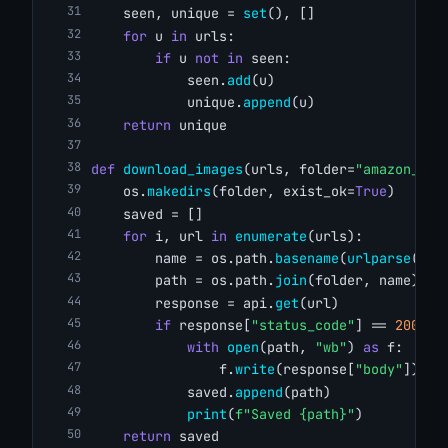
    seen, unique = 
set
(), []
for
 u 
in
 urls:
if
 u 
not
in
 seen:
            seen.
add
(u)
            unique.
append
(u)
return
 unique
def
download_images
(urls, folder=
"amazon_ima
    os.
makedirs
(folder, exist_ok=
True
)
    saved = []
for
 i, url 
in
enumerate
(urls):
        name = os.path.
basename
(
urlparse
(url
        path = os.path.
join
(folder, name)
        response = api.
get
(url)
if
 response[
"status_code"
] == 
200
:
with
open
(path, 
"wb"
) 
as
 f:
                f.
write
(response[
"body"
])
            saved.
append
(path)
print
(
f"Saved {path}"
)
return
 saved