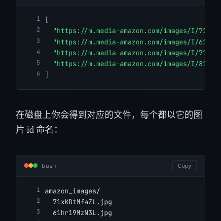
[
"https://m.media-amazon.com/images/I/71xKD
"https://m.media-amazon.com/images/I/61hr1
"https://m.media-amazon.com/images/I/71f7t
"https://m.media-amazon.com/images/I/81Qj0
]
在磁盘上你会得到对应的文件，每个都以它的图
片 id 命名：
bash
Copy
amazon_images/
  71xKDtMfaZL.jpg
  61hr19MzN3L.jpg