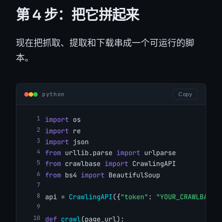
第 4 步：把它拼起来
现在把抓取、提取和下载串成一个可运行的脚
本。
python
Copy
import
 os
import
 re
import
 json
from
 urllib.parse 
import
 urlparse
from
 crawlbase 
import
 CrawlingAPI
from
 bs4 
import
 BeautifulSoup
api = 
CrawlingAPI
({
"token"
: 
"YOUR_CRAWLBASE_
def
crawl
(page_url):