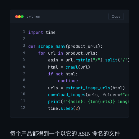
python
Copy
import
 time
def
scrape_many
(product_urls):
for
 url 
in
 product_urls:
        asin = url.
rstrip
(
"/"
).
split
(
"/"
)[-
1
        html = 
crawl
(url)
if
not
 html:
continue
        urls = 
extract_image_urls
(html)
download_images
(urls, folder=
f"amazo
print
(
f"{asin}: {len(urls)} images"
)
        time.
sleep
(
2
)
每个产品都得到一个以它的 ASIN 命名的文件