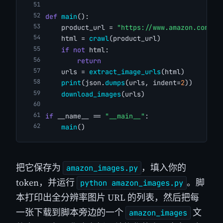
def
main
():
    product_url = 
"https://www.amazon.com/dp
    html = 
crawl
(product_url)
if
not
 html:
return
    urls = 
extract_image_urls
(html)
print
(json.
dumps
(urls, indent=
2
))
download_images
(urls)
if
 __name__ == 
"__main__"
:
main
()
把它保存为
，填入你的
amazon_images.py
token，并运行
。脚
python amazon_images.py
本打印出全分辨率图片 URL 的列表，然后把每
一张下载到脚本旁边的一个
文
amazon_images