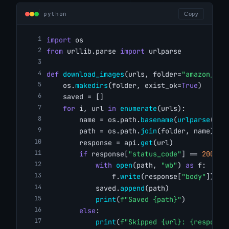
python
Copy
import
 os
from
 urllib.parse 
import
 urlparse
def
download_images
(urls, folder=
"amazon_ima
    os.
makedirs
(folder, exist_ok=
True
)
    saved = []
for
 i, url 
in
enumerate
(urls):
        name = os.path.
basename
(
urlparse
(url
        path = os.path.
join
(folder, name)
        response = api.
get
(url)
if
 response[
"status_code"
] == 
200
:
with
open
(path, 
"wb"
) 
as
 f:
                f.
write
(response[
"body"
])
            saved.
append
(path)
print
(
f"Saved {path}"
)
else
:
print
(
f"Skipped {url}: {response