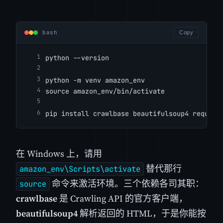
bash
Copy
python --version
python -m venv amazon_env
source amazon_env/bin/activate
pip install crawlbase beautifulsoup4 request
在 Windows 上，请用
替代那行
amazon_env\Scripts\activate
命令来激活环境。三个依赖各司其职：
source
crawlbase
是 Crawling API 的官方客户端，
beautifulsoup4
解析返回的 HTML，于是你能按