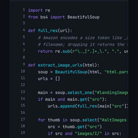
import
 re
from
 bs4 
import
 BeautifulSoup
def
full_res
(url):
# Amazon encodes a size token like _SX46
# filename; dropping it returns the full
return
 re.
sub
(
r"\._[^.]+_\."
, 
"."
, url)
def
extract_image_urls
(html):
    soup = 
BeautifulSoup
(html, 
"html.parser"
    urls = []
    main = soup.
select_one
(
"#landingImage, #
if
 main 
and
 main.
get
(
"src"
):
        urls.
append
(
full_res
(main[
"src"
]))
for
 thumb 
in
 soup.
select
(
"#altImages img
        src = thumb.
get
(
"src"
)
if
 src 
and
"images/I/"
in
 src: