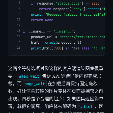
if
 response[
"status_code"
] == 
200
:
return
 response[
"body"
].
decode
(
"lati
print
(
f"Request failed: {response['statu
return
None
if
 __name__ == 
"__main__"
:
    product_url = 
"https://www.amazon.com/dp
    html = 
crawl
(product_url)
print
(html[:
500
] 
if
 html 
else
"No HTML r
这两个等待选项对像这样的客户端渲染图集很重
要。
告诉 API 等待异步内容完成加
ajax_wait
载，而
在加载后再保持固定毫秒
page_wait
数，好让渲染较晚的图片变体在页面被捕获之前
出现。四秒是个合理的起点；如果图集返回得单
薄，就把它调高。响应体被解码为
，因
latin1