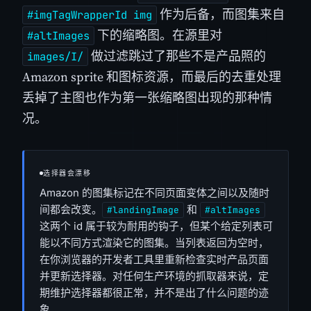
作为后备，而图集来自
#imgTagWrapperId img
下的缩略图。在源里对
#altImages
做过滤跳过了那些不是产品照的
images/I/
Amazon sprite 和图标资源，而最后的去重处理
丢掉了主图也作为第一张缩略图出现的那种情
况。
选择器会漂移
Amazon 的图集标记在不同页面变体之间以及随时
间都会改变。
和
#landingImage
#altImages
这两个 id 属于较为耐用的钩子，但某个给定列表可
能以不同方式渲染它的图集。当列表返回为空时，
在你浏览器的开发者工具里重新检查实时产品页面
并更新选择器。对任何生产环境的抓取器来说，定
期维护选择器都很正常，并不是出了什么问题的迹
象。